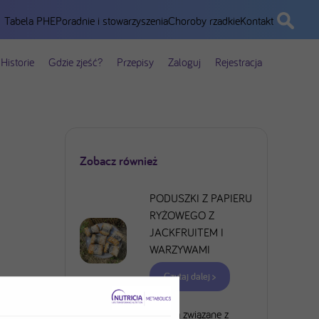
Tabela PHE
Poradnie i stowarzyszenia
Choroby rzadkie
Kontakt
Historie
Gdzie zjeść?
Przepisy
Zaloguj
Rejestracja
Zobacz również
PODUSZKI Z PAPIERU
RYŻOWEGO Z
JACKFRUITEM I
WARZYWAMI
Czytaj dalej >
Ryzyka związane z