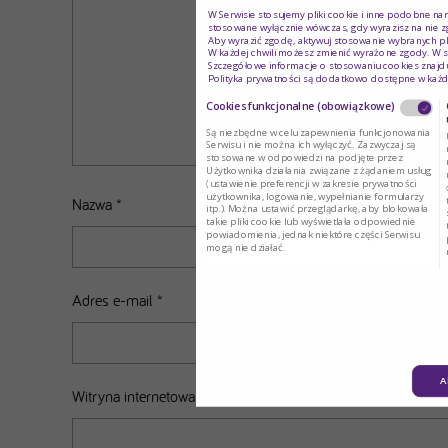
W Serwisie stosujemy pliki cookie i inne podobne na
stosowane wyłącznie wówczas, gdy wyrazisz na nie z
Aby wyrazić zgodę, aktywuj stosowanie wybranych pl
W każdej chwili możesz zmienić wyrażone zgody. W s
Szczegółowe informacje o stosowaniu cookies znajdu
Polityka prywatności są dodatkowo dostępne w każd
Cookies funkcjonalne (obowiązkowe)
Są niezbędne w celu zapewnienia funkcjonowania
Serwisu i nie można ich wyłączyć. Zazwyczaj są
stosowane w odpowiedzi na podjęte przez
Użytkownika działania związane z żądaniem usług
(ustawienie preferencji w zakresie prywatności
użytkownika, logowanie, wypełnianie formularzy
Nazwa
*
itp.). Można ustawić przeglądarkę, aby blokowała
takie pliki cookie lub wyświetlała odpowiednie
powiadomienia, jednak niektóre części Serwisu
mogą nie działać.
Adres e-mail
*
A
Witryna internetowa