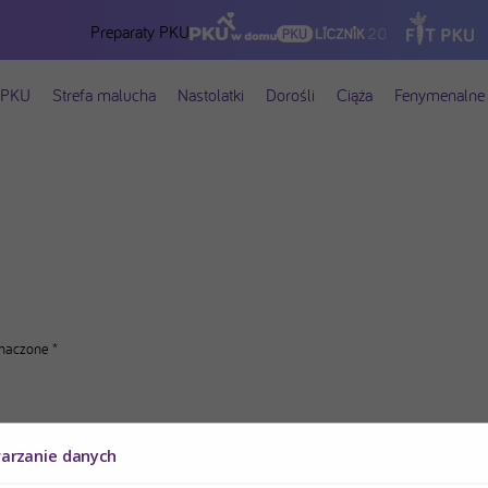
Preparaty PKU
 PKU
Strefa malucha
Nastolatki
Dorośli
Ciąża
Fenymenalne 
znaczone
*
warzanie danych