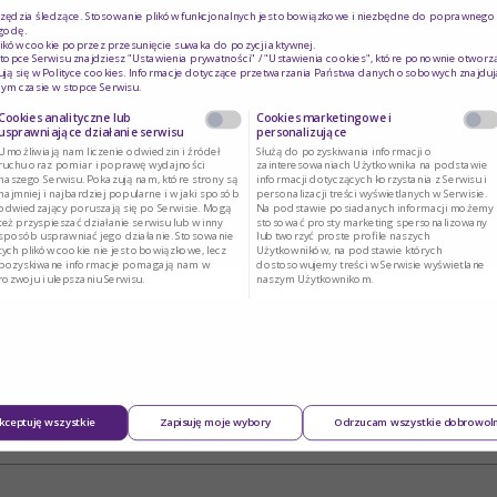
rzędzia śledzące. Stosowanie plików funkcjonalnych jest obowiązkowe i niezbędne do poprawnego d
godę.
ików cookie poprzez przesunięcie suwaka do pozycji aktywnej.
topce Serwisu znajdziesz "Ustawienia prywatności" / "Ustawienia cookies", które ponownie otworz
ją się w
Polityce cookies
. Informacje dotyczące przetwarzania Państwa danych osobowych znajduj
ym czasie w stopce Serwisu.
Cookies analityczne lub
Cookies marketingowe i
usprawniające działanie serwisu
personalizujące
Umożliwiają nam liczenie odwiedzin i źródeł
Służą do pozyskiwania informacji o
ruchu oraz pomiar i poprawę wydajności
zainteresowaniach Użytkownika na podstawie
naszego Serwisu. Pokazują nam, które strony są
informacji dotyczących korzystania z Serwisu i
najmniej i najbardziej popularne i w jaki sposób
personalizacji treści wyświetlanych w Serwisie.
odwiedzający poruszają się po Serwisie. Mogą
Na podstawie posiadanych informacji możemy
też przyspieszać działanie serwisu lub w inny
stosować prosty marketing spersonalizowany
sposób usprawniać jego działanie. Stosowanie
lub tworzyć proste profile naszych
tych plików cookie nie jest obowiązkowe, lecz
Użytkowników, na podstawie których
pozyskiwane informacje pomagają nam w
dostosowujemy treści w Serwisie wyświetlane
rozwoju i ulepszaniu Serwisu.
naszym Użytkownikom.
kceptuję wszystkie
Zapisuję moje wybory
Odrzucam wszystkie dobrowol