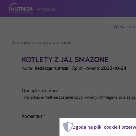
Wszystko o
Strona główna
> Kotlety z jaj, smażone
KOTLETY Z JAJ, SMAŻONE
Autor:
Redakcja Nutricia
|
Opublikowano:
2022-10-24
Dodaj komentarz
Twój adres e-mail nie zostanie opublikowany.
Wymagane pola są o
Komentarz
*
Zgoda na pliki cookie i przet