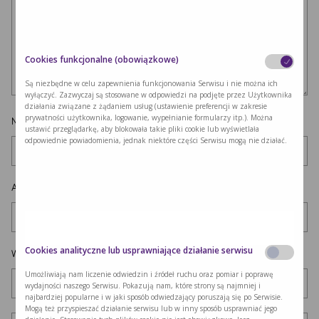
Cookies funkcjonalne (obowiązkowe)
Są niezbędne w celu zapewnienia funkcjonowania Serwisu i nie można ich
wyłączyć. Zazwyczaj są stosowane w odpowiedzi na podjęte przez Użytkownika
działania związane z żądaniem usług (ustawienie preferencji w zakresie
prywatności użytkownika, logowanie, wypełnianie formularzy itp.). Można
Nazwa
*
ustawić przeglądarkę, aby blokowała takie pliki cookie lub wyświetlała
odpowiednie powiadomienia, jednak niektóre części Serwisu mogą nie działać.
Adres e-mail
*
Cookies analityczne lub usprawniające działanie serwisu
Witryna internetowa
Umożliwiają nam liczenie odwiedzin i źródeł ruchu oraz pomiar i poprawę
wydajności naszego Serwisu. Pokazują nam, które strony są najmniej i
najbardziej popularne i w jaki sposób odwiedzający poruszają się po Serwisie.
Mogą też przyspieszać działanie serwisu lub w inny sposób usprawniać jego