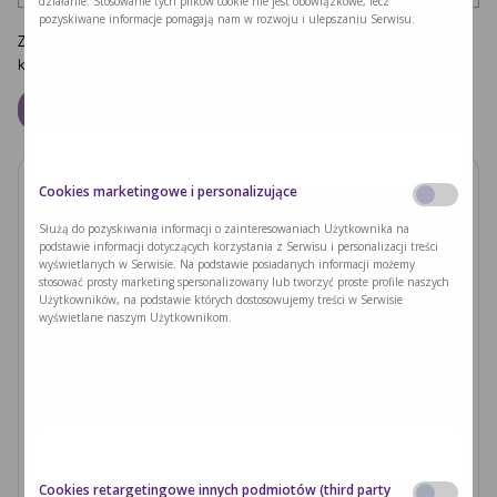
działanie. Stosowanie tych plików cookie nie jest obowiązkowe, lecz
pozyskiwane informacje pomagają nam w rozwoju i ulepszaniu Serwisu.
Zapamiętaj moje dane w tej przeglądarce podczas pisania kolejnych
komentarzy.
Cookies marketingowe i personalizujące
Zobacz również
Służą do pozyskiwania informacji o zainteresowaniach Użytkownika na
podstawie informacji dotyczących korzystania z Serwisu i personalizacji treści
PODUSZKI Z PAPIERU RYŻOWEGO Z
wyświetlanych w Serwisie. Na podstawie posiadanych informacji możemy
JACKFRUITEM I WARZYWAMI
stosować prosty marketing spersonalizowany lub tworzyć proste profile naszych
Użytkowników, na podstawie których dostosowujemy treści w Serwisie
wyświetlane naszym Użytkownikom.
Czytaj dalej >
Ryzyka związane z nieleczoną fenyloketonurią i
zajściem w ciążę
Czytaj dalej >
Cookies retargetingowe innych podmiotów (third party