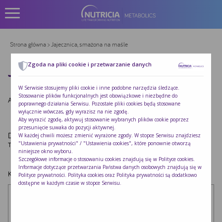
Strona główna
> Jajecznica, smażona na maśle
Zgoda na pliki cookie i przetwarzanie danych
JAJECZNICA, SMAŻONA NA MAŚLE
W Serwisie stosujemy pliki cookie i inne podobne narzędzia śledzące.
Stosowanie plików funkcjonalnych jest obowiązkowe i niezbędne do
Autor:
Redakcja Nutricia
|
Opublikowano:
2022-10-24
poprawnego działania Serwisu. Pozostałe pliki cookies będą stosowane
wyłącznie wówczas, gdy wyrazisz na nie zgodę.
Aby wyrazić zgodę, aktywuj stosowanie wybranych plików cookie poprzez
przesunięcie suwaka do pozycji aktywnej.
Dodaj komentarz
W każdej chwili możesz zmienić wyrażone zgody. W stopce Serwisu znajdziesz
"Ustawienia prywatności" / "Ustawienia cookies", które ponownie otworzą
Twój adres e-mail nie zostanie opublikowany.
Wymagane pola są oznaczone
*
niniejsze okno wyboru.
Szczegółowe informacje o stosowaniu cookies znajdują się w
Polityce cookies
.
Informacje dotyczące przetwarzania Państwa danych osobowych znajdują się w
Komentarz
*
Polityce prywatności
. Polityka cookies oraz Polityka prywatności są dodatkowo
dostępne w każdym czasie w stopce Serwisu.