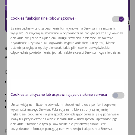
Cookies funkcjonalne (obowiązkowe)
Są niezbędne w celu zapewnienia funkcjonowania Serwisu i nie można ich
wyłączyć. Zazwyczaj są stosowane w odpowiedzi na podjęte przez Użytkownika
działania związane z żądaniem usług (ustawienie preferencji w zakresie
prywatności użytkownika, logowanie, wypełnianie formularzy itp.). Można
ustawić przeglądarkę, aby blokowała takie pliki cookie lub wyświetlała
Razem z Poradnią Chorób Metabolicznych w Krakowie zapraszamy
odpowiednie powiadomienia, jednak niektóre części Serwisu mogą nie działać.
pacjentów PKU na warsztaty edukacyjno-kulinarne
„Damy radę”
Co w programie?
Dietetyk Elżbieta Świeczka – Jak utrzymać prawidłowe poziomy PHE w
stresie?
Anna Komar – serwisy Nutricia (PKU Licznik 2.0, PKU w Domu)
Cookies analityczne lub usprawniające działanie serwisu
Niespodzianka
- DAMY RADĘ
Umożliwiają nam liczenie odwiedzin i źródeł ruchu oraz pomiar i poprawę
Gotowanie z Jerzym Nogalem
przygotujemy przekąski na imprezę
wydajności naszego Serwisu. Pokazują nam, które strony są najmniej i
PKU
najbardziej popularne i w jaki sposób odwiedzający poruszają się po Serwisie.
Mogą też przyspieszać działanie serwisu lub w inny sposób usprawniać jego
działanie. Stosowanie tych plików cookie nie jest obowiązkowe, lecz
pozyskiwane informacje pomagają nam w rozwoju i ulepszaniu Serwisu.
Prosimy o potwierdzenie obecności do dnia
6 marca
pod numerem
600-