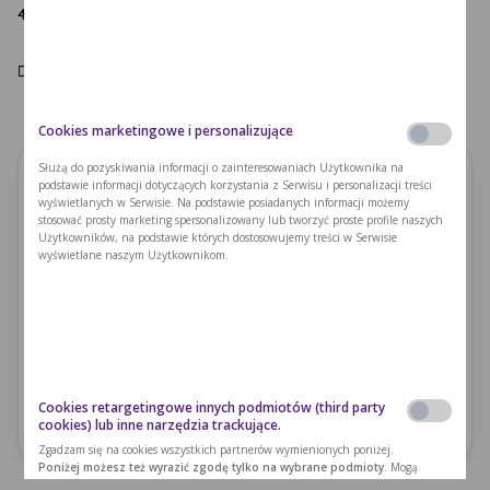
427-867
(Anna Komar – przedstawicielka Nutricia).
Do zobaczenia!
Cookies marketingowe i personalizujące
Służą do pozyskiwania informacji o zainteresowaniach Użytkownika na
podstawie informacji dotyczących korzystania z Serwisu i personalizacji treści
Organizatorzy
wyświetlanych w Serwisie. Na podstawie posiadanych informacji możemy
stosować prosty marketing spersonalizowany lub tworzyć proste profile naszych
Poradnia Chorób Metabolicznych w Krakowie
Użytkowników, na podstawie których dostosowujemy treści w Serwisie
wyświetlane naszym Użytkownikom.
Data wydarzenia
2025-03-09
Godziny wydarzenia: 10:00-14:00
Miejsce wydarzenia
Studio KUlinarne Kreacje ul. Limanowskiego 17, 30-551 Kraków
Cookies retargetingowe innych podmiotów (third party
(wejście od ul.Józefińskiej 30)
cookies) lub inne narzędzia trackujące.
Zgadzam się na cookies wszystkich partnerów wymienionych poniżej.
Poniżej możesz też wyrazić zgodę tylko na wybrane podmioty.
Mogą
zostać użyte przez naszych partnerów reklamowych poprzez naszą witrynę w