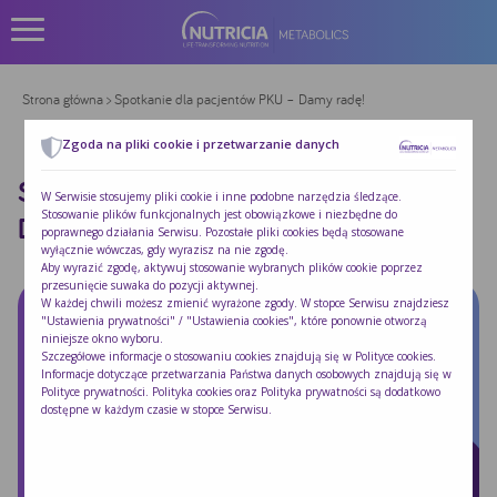
Strona główna
> Spotkanie dla pacjentów PKU – Damy radę!
Zgoda na pliki cookie i przetwarzanie danych
SPOTKANIE DLA PACJENTÓW PKU –
W Serwisie stosujemy pliki cookie i inne podobne narzędzia śledzące.
Stosowanie plików funkcjonalnych jest obowiązkowe i niezbędne do
DAMY RADĘ!
poprawnego działania Serwisu. Pozostałe pliki cookies będą stosowane
wyłącznie wówczas, gdy wyrazisz na nie zgodę.
Aby wyrazić zgodę, aktywuj stosowanie wybranych plików cookie poprzez
przesunięcie suwaka do pozycji aktywnej.
W każdej chwili możesz zmienić wyrażone zgody. W stopce Serwisu znajdziesz
"Ustawienia prywatności" / "Ustawienia cookies", które ponownie otworzą
niniejsze okno wyboru.
Szczegółowe informacje o stosowaniu cookies znajdują się w
Polityce cookies
.
Informacje dotyczące przetwarzania Państwa danych osobowych znajdują się w
Polityce prywatności
. Polityka cookies oraz Polityka prywatności są dodatkowo
dostępne w każdym czasie w stopce Serwisu.