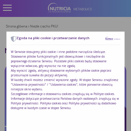
Strona główna
> Niezłe ciacho PKU!
Zgoda na pliki cookie i przetwarzanie danych
NIEZŁE CIACHO PKU!
W Serwisie stosujemy pliki cookie i inne podobne narzędzia śledzące.
Stosowanie plików funkcjonalnych jest obowiązkowe i niezbędne do
poprawnego działania Serwisu. Pozostałe pliki cookies będą stosowane
wyłącznie wówczas, gdy wyrazisz na nie zgodę.
Aby wyrazić zgodę, aktywuj stosowanie wybranych plików cookie poprzez
przesunięcie suwaka do pozycji aktywnej.
W każdej chwili możesz zmienić wyrażone zgody. W stopce Serwisu znajdziesz
"Ustawienia prywatności" / "Ustawienia cookies", które ponownie otworzą
niniejsze okno wyboru.
Szczegółowe informacje o stosowaniu cookies znajdują się w
Polityce cookies
.
Informacje dotyczące przetwarzania Państwa danych osobowych znajdują się w
Polityce prywatności
. Polityka cookies oraz Polityka prywatności są dodatkowo
dostępne w każdym czasie w stopce Serwisu.