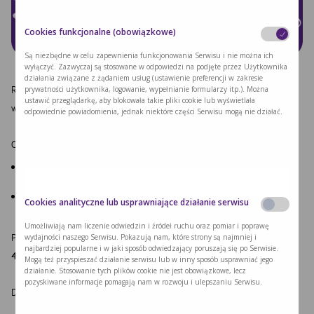
Cookies funkcjonalne (obowiązkowe)
Są niezbędne w celu zapewnienia funkcjonowania Serwisu i nie można ich
wyłączyć. Zazwyczaj są stosowane w odpowiedzi na podjęte przez Użytkownika
działania związane z żądaniem usług (ustawienie preferencji w zakresie
Razem z Poradnią Chorób Metabolicznych ICZMP w Łodzi zapraszamy na
prywatności użytkownika, logowanie, wypełnianie formularzy itp.). Można
ustawić przeglądarkę, aby blokowała takie pliki cookie lub wyświetlała
warsztaty edukacyjno-kulinarne dla pacjentów PKU!
odpowiednie powiadomienia, jednak niektóre części Serwisu mogą nie działać.
Co w programie?
O świadomym przestrzeganiu diety PKU
opowiedzą doktor dr n. med
Ewa Starostecka i dietetyk dr n. med. Aneta Gwozdowska
Słodkie inspiracje kulinarne z Jerzym Nogalem
Cookies analityczne lub usprawniające działanie serwisu
Umożliwiają nam liczenie odwiedzin i źródeł ruchu oraz pomiar i poprawę
Prosimy o potwierdzenie obecności do dnia
27 marca
pod numerem
600-
wydajności naszego Serwisu. Pokazują nam, które strony są najmniej i
najbardziej popularne i w jaki sposób odwiedzający poruszają się po Serwisie.
427-867
(Anna Komar – przedstawicielka Nutricia).
Mogą też przyspieszać działanie serwisu lub w inny sposób usprawniać jego
działanie. Stosowanie tych plików cookie nie jest obowiązkowe, lecz
pozyskiwane informacje pomagają nam w rozwoju i ulepszaniu Serwisu.
Do zobaczenia