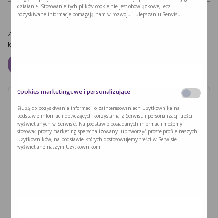
działanie. Stosowanie tych plików cookie nie jest obowiązkowe, lecz
pozyskiwane informacje pomagają nam w rozwoju i ulepszaniu Serwisu.
Zapamiętaj moje dane w tej przeglądarce podczas pisania kolejnych
komentarzy.
Cookies marketingowe i personalizujące
Zobacz również
Służą do pozyskiwania informacji o zainteresowaniach Użytkownika na
podstawie informacji dotyczących korzystania z Serwisu i personalizacji treści
wyświetlanych w Serwisie. Na podstawie posiadanych informacji możemy
PODUSZKI Z PAPIERU RYŻOWEGO Z
stosować prosty marketing spersonalizowany lub tworzyć proste profile naszych
JACKFRUITEM I WARZYWAMI
Użytkowników, na podstawie których dostosowujemy treści w Serwisie
wyświetlane naszym Użytkownikom.
Czytaj dalej >
Ryzyka związane z nieleczoną fenyloketonurią i
zajściem w ciążę
Czytaj dalej >