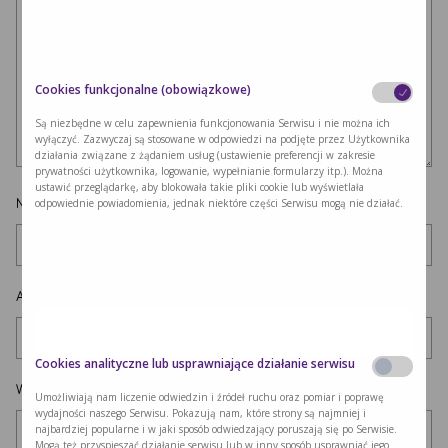
Cookies funkcjonalne (obowiązkowe)
Są niezbędne w celu zapewnienia funkcjonowania Serwisu i nie można ich
wyłączyć. Zazwyczaj są stosowane w odpowiedzi na podjęte przez Użytkownika
działania związane z żądaniem usług (ustawienie preferencji w zakresie
prywatności użytkownika, logowanie, wypełnianie formularzy itp.). Można
ustawić przeglądarkę, aby blokowała takie pliki cookie lub wyświetlała
Nazwa
*
odpowiednie powiadomienia, jednak niektóre części Serwisu mogą nie działać.
Adres e-mail
*
Cookies analityczne lub usprawniające działanie serwisu
Witryna internetowa
Umożliwiają nam liczenie odwiedzin i źródeł ruchu oraz pomiar i poprawę
wydajności naszego Serwisu. Pokazują nam, które strony są najmniej i
najbardziej popularne i w jaki sposób odwiedzający poruszają się po Serwisie.
Mogą też przyspieszać działanie serwisu lub w inny sposób usprawniać jego