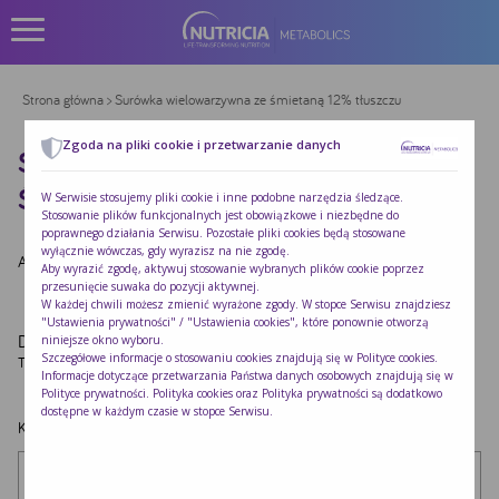
Strona główna
> Surówka wielowarzywna ze śmietaną 12% tłuszczu
Zgoda na pliki cookie i przetwarzanie danych
SURÓWKA WIELOWARZYWNA ZE
ŚMIETANĄ 12% TŁUSZCZU
W Serwisie stosujemy pliki cookie i inne podobne narzędzia śledzące.
Stosowanie plików funkcjonalnych jest obowiązkowe i niezbędne do
poprawnego działania Serwisu. Pozostałe pliki cookies będą stosowane
wyłącznie wówczas, gdy wyrazisz na nie zgodę.
Autor:
Redakcja Nutricia
|
Opublikowano:
2022-10-24
Aby wyrazić zgodę, aktywuj stosowanie wybranych plików cookie poprzez
przesunięcie suwaka do pozycji aktywnej.
W każdej chwili możesz zmienić wyrażone zgody. W stopce Serwisu znajdziesz
"Ustawienia prywatności" / "Ustawienia cookies", które ponownie otworzą
Dodaj komentarz
niniejsze okno wyboru.
Szczegółowe informacje o stosowaniu cookies znajdują się w
Polityce cookies
.
Twój adres e-mail nie zostanie opublikowany.
Wymagane pola są oznaczone
*
Informacje dotyczące przetwarzania Państwa danych osobowych znajdują się w
Polityce prywatności
. Polityka cookies oraz Polityka prywatności są dodatkowo
dostępne w każdym czasie w stopce Serwisu.
Komentarz
*