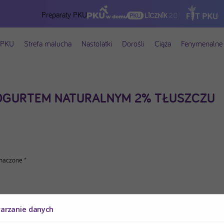
Preparaty PKU
 PKU
Strefa malucha
Nastolatki
Dorośli
Ciąża
Fenymenalne 
OGURTEM NATURALNYM 2% TŁUSZCZU
znaczone
*
warzanie danych