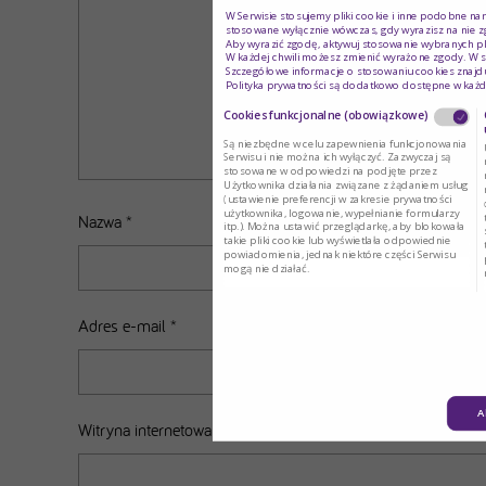
W Serwisie stosujemy pliki cookie i inne podobne na
stosowane wyłącznie wówczas, gdy wyrazisz na nie z
Aby wyrazić zgodę, aktywuj stosowanie wybranych pl
W każdej chwili możesz zmienić wyrażone zgody. W s
Szczegółowe informacje o stosowaniu cookies znajdu
Polityka prywatności są dodatkowo dostępne w każd
Cookies funkcjonalne (obowiązkowe)
Są niezbędne w celu zapewnienia funkcjonowania
Serwisu i nie można ich wyłączyć. Zazwyczaj są
stosowane w odpowiedzi na podjęte przez
Użytkownika działania związane z żądaniem usług
(ustawienie preferencji w zakresie prywatności
użytkownika, logowanie, wypełnianie formularzy
Nazwa
*
itp.). Można ustawić przeglądarkę, aby blokowała
takie pliki cookie lub wyświetlała odpowiednie
powiadomienia, jednak niektóre części Serwisu
mogą nie działać.
Adres e-mail
*
A
Witryna internetowa