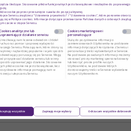
rzędzia śledzące. Stosowanie plików funkcjonalnych jest obowiązkowe i niezbędne do poprawnego d
godę.
ików cookie poprzez przesunięcie suwaka do pozycji aktywnej.
topce Serwisu znajdziesz "Ustawienia prywatności" / "Ustawienia cookies", które ponownie otworz
ją się w
Polityce cookies
. Informacje dotyczące przetwarzania Państwa danych osobowych znajduj
ym czasie w stopce Serwisu.
Cookies analityczne lub
Cookies marketingowe i
usprawniające działanie serwisu
personalizujące
Umożliwiają nam liczenie odwiedzin i źródeł
Służą do pozyskiwania informacji o
ruchu oraz pomiar i poprawę wydajności
zainteresowaniach Użytkownika na podstawie
naszego Serwisu. Pokazują nam, które strony są
informacji dotyczących korzystania z Serwisu i
najmniej i najbardziej popularne i w jaki sposób
personalizacji treści wyświetlanych w Serwisie.
odwiedzający poruszają się po Serwisie. Mogą
Na podstawie posiadanych informacji możemy
też przyspieszać działanie serwisu lub w inny
stosować prosty marketing spersonalizowany
sposób usprawniać jego działanie. Stosowanie
lub tworzyć proste profile naszych
tych plików cookie nie jest obowiązkowe, lecz
Użytkowników, na podstawie których
pozyskiwane informacje pomagają nam w
dostosowujemy treści w Serwisie wyświetlane
rozwoju i ulepszaniu Serwisu.
naszym Użytkownikom.
kceptuję wszystkie
Zapisuję moje wybory
Odrzucam wszystkie dobrowol