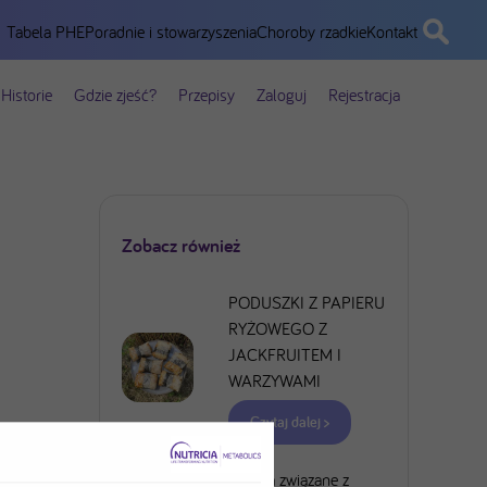
Tabela PHE
Poradnie i stowarzyszenia
Choroby rzadkie
Kontakt
Historie
Gdzie zjeść?
Przepisy
Zaloguj
Rejestracja
Zobacz również
PODUSZKI Z PAPIERU
RYŻOWEGO Z
JACKFRUITEM I
WARZYWAMI
Czytaj dalej >
Ryzyka związane z