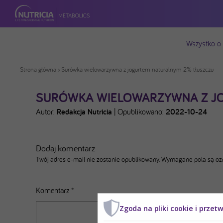
Wszystko o
Strona główna
> Surówka wielowarzywna z jogurtem naturalnym 2% tłuszczu
SURÓWKA WIELOWARZYWNA Z J
Autor:
Redakcja Nutricia
|
Opublikowano:
2022-10-24
Dodaj komentarz
Twój adres e-mail nie zostanie opublikowany.
Wymagane pola są o
Komentarz
*
Zgoda na pliki cookie i przet