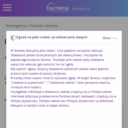
Strona główna
> Porzeczki czerwone
Zgoda na pliki cookie i przetwarzanie danych
PORZECZKI CZERWONE
W Serwisie stosujemy pliki cookie i inne podobne narzędzia śledzące.
Stosowanie plików funkcjonalnych jest obowiązkowe i niezbędne do
Autor:
Redakcja Nutricia
|
Opublikowano:
2022-10-24
poprawnego działania Serwisu. Pozostałe pliki cookies będą stosowane
wyłącznie wówczas, gdy wyrazisz na nie zgodę.
Aby wyrazić zgodę, aktywuj stosowanie wybranych plików cookie poprzez
przesunięcie suwaka do pozycji aktywnej.
Dodaj komentarz
W każdej chwili możesz zmienić wyrażone zgody. W stopce Serwisu znajdziesz
"Ustawienia prywatności" / "Ustawienia cookies", które ponownie otworzą
Twój adres e-mail nie zostanie opublikowany.
Wymagane pola są oznaczone
*
niniejsze okno wyboru.
Szczegółowe informacje o stosowaniu cookies znajdują się w
Polityce cookies
.
Informacje dotyczące przetwarzania Państwa danych osobowych znajdują się w
Komentarz
*
Polityce prywatności
. Polityka cookies oraz Polityka prywatności są dodatkowo
dostępne w każdym czasie w stopce Serwisu.