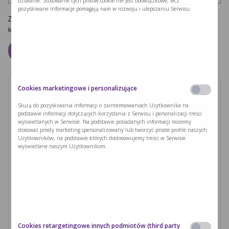
działanie. Stosowanie tych plików cookie nie jest obowiązkowe, lecz
pozyskiwane informacje pomagają nam w rozwoju i ulepszaniu Serwisu.
Zapamiętaj moje dane w tej przeglądarce podczas pisania kolejnych
komentarzy.
Cookies marketingowe i personalizujące
Zobacz również
Służą do pozyskiwania informacji o zainteresowaniach Użytkownika na
podstawie informacji dotyczących korzystania z Serwisu i personalizacji treści
PODUSZKI Z PAPIERU RYŻOWEGO Z
wyświetlanych w Serwisie. Na podstawie posiadanych informacji możemy
JACKFRUITEM I WARZYWAMI
stosować prosty marketing spersonalizowany lub tworzyć proste profile naszych
Użytkowników, na podstawie których dostosowujemy treści w Serwisie
wyświetlane naszym Użytkownikom.
Czytaj dalej >
Ryzyka związane z nieleczoną fenyloketonurią i
zajściem w ciążę
Czytaj dalej >
Cookies retargetingowe innych podmiotów (third party