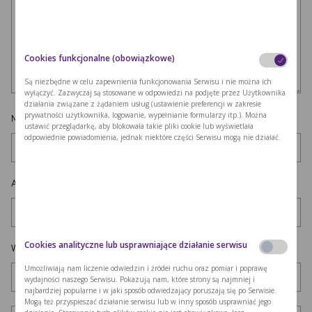
Cookies funkcjonalne (obowiązkowe)
Są niezbędne w celu zapewnienia funkcjonowania Serwisu i nie można ich
wyłączyć. Zazwyczaj są stosowane w odpowiedzi na podjęte przez Użytkownika
działania związane z żądaniem usług (ustawienie preferencji w zakresie
prywatności użytkownika, logowanie, wypełnianie formularzy itp.). Można
Nazwa
*
ustawić przeglądarkę, aby blokowała takie pliki cookie lub wyświetlała
odpowiednie powiadomienia, jednak niektóre części Serwisu mogą nie działać.
Adres e-mail
*
Cookies analityczne lub usprawniające działanie serwisu
Witryna internetowa
Umożliwiają nam liczenie odwiedzin i źródeł ruchu oraz pomiar i poprawę
wydajności naszego Serwisu. Pokazują nam, które strony są najmniej i
najbardziej popularne i w jaki sposób odwiedzający poruszają się po Serwisie.
Mogą też przyspieszać działanie serwisu lub w inny sposób usprawniać jego