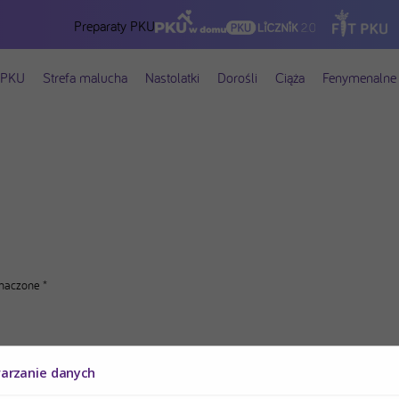
Preparaty PKU
 PKU
Strefa malucha
Nastolatki
Dorośli
Ciąża
Fenymenalne 
znaczone
*
warzanie danych