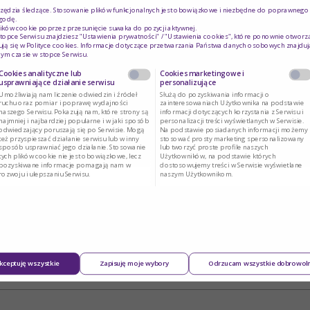
rzędzia śledzące. Stosowanie plików funkcjonalnych jest obowiązkowe i niezbędne do poprawnego d
godę.
ików cookie poprzez przesunięcie suwaka do pozycji aktywnej.
topce Serwisu znajdziesz "Ustawienia prywatności" / "Ustawienia cookies", które ponownie otworz
ją się w
Polityce cookies
. Informacje dotyczące przetwarzania Państwa danych osobowych znajduj
ym czasie w stopce Serwisu.
Cookies analityczne lub
Cookies marketingowe i
usprawniające działanie serwisu
personalizujące
Umożliwiają nam liczenie odwiedzin i źródeł
Służą do pozyskiwania informacji o
ruchu oraz pomiar i poprawę wydajności
zainteresowaniach Użytkownika na podstawie
naszego Serwisu. Pokazują nam, które strony są
informacji dotyczących korzystania z Serwisu i
najmniej i najbardziej popularne i w jaki sposób
personalizacji treści wyświetlanych w Serwisie.
odwiedzający poruszają się po Serwisie. Mogą
Na podstawie posiadanych informacji możemy
też przyspieszać działanie serwisu lub w inny
stosować prosty marketing spersonalizowany
sposób usprawniać jego działanie. Stosowanie
lub tworzyć proste profile naszych
tych plików cookie nie jest obowiązkowe, lecz
Użytkowników, na podstawie których
pozyskiwane informacje pomagają nam w
dostosowujemy treści w Serwisie wyświetlane
rozwoju i ulepszaniu Serwisu.
naszym Użytkownikom.
kceptuję wszystkie
Zapisuję moje wybory
Odrzucam wszystkie dobrowol