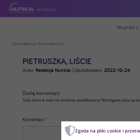
Wszystko o
Strona główna
> Pietruszka, liście
PIETRUSZKA, LIŚCIE
Autor:
Redakcja Nutricia
|
Opublikowano:
2022-10-24
Dodaj komentarz
Twój adres e-mail nie zostanie opublikowany.
Wymagane pola są o
Komentarz
*
Zgoda na pliki cookie i przet