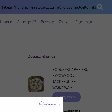
Tabela PHE
Poradnie i stowarzyszenia
Choroby rzadkie
Kontakt
Historie
Gdzie zjeść?
Przepisy
Zaloguj
Rejestracja
Zobacz również
PODUSZKI Z PAPIERU
RYŻOWEGO Z
JACKFRUITEM I
WARZYWAMI
Czytaj dalej >
Ryzyka związane z