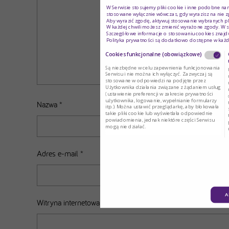
W Serwisie stosujemy pliki cookie i inne podobne na
stosowane wyłącznie wówczas, gdy wyrazisz na nie z
Aby wyrazić zgodę, aktywuj stosowanie wybranych pl
W każdej chwili możesz zmienić wyrażone zgody. W s
Szczegółowe informacje o stosowaniu cookies znajdu
Polityka prywatności są dodatkowo dostępne w każd
Cookies funkcjonalne (obowiązkowe)
Są niezbędne w celu zapewnienia funkcjonowania
Serwisu i nie można ich wyłączyć. Zazwyczaj są
stosowane w odpowiedzi na podjęte przez
Użytkownika działania związane z żądaniem usług
(ustawienie preferencji w zakresie prywatności
użytkownika, logowanie, wypełnianie formularzy
Nazwa
*
itp.). Można ustawić przeglądarkę, aby blokowała
takie pliki cookie lub wyświetlała odpowiednie
powiadomienia, jednak niektóre części Serwisu
mogą nie działać.
Adres e-mail
*
A
Witryna internetowa