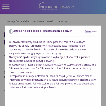
Strona główna
> Mleczno-ryżowa o smaku malinowym
Zgoda na pliki cookie i przetwarzanie danych
MLECZNO-RYŻOWA O SMAKU
MALINOWYM
W Serwisie stosujemy pliki cookie i inne podobne narzędzia śledzące.
Stosowanie plików funkcjonalnych jest obowiązkowe i niezbędne do
poprawnego działania Serwisu. Pozostałe pliki cookies będą stosowane
wyłącznie wówczas, gdy wyrazisz na nie zgodę.
Autor:
Redakcja Nutricia
|
Opublikowano:
2022-10-24
Aby wyrazić zgodę, aktywuj stosowanie wybranych plików cookie poprzez
przesunięcie suwaka do pozycji aktywnej.
W każdej chwili możesz zmienić wyrażone zgody. W stopce Serwisu znajdziesz
"Ustawienia prywatności" / "Ustawienia cookies", które ponownie otworzą
Dodaj komentarz
niniejsze okno wyboru.
Szczegółowe informacje o stosowaniu cookies znajdują się w
Polityce cookies
.
Twój adres e-mail nie zostanie opublikowany.
Wymagane pola są oznaczone
*
Informacje dotyczące przetwarzania Państwa danych osobowych znajdują się w
Polityce prywatności
. Polityka cookies oraz Polityka prywatności są dodatkowo
dostępne w każdym czasie w stopce Serwisu.
Komentarz
*