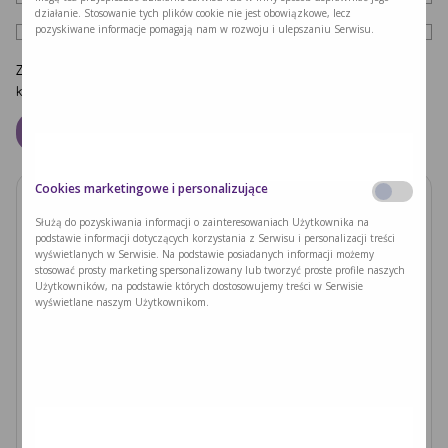
działanie. Stosowanie tych plików cookie nie jest obowiązkowe, lecz
pozyskiwane informacje pomagają nam w rozwoju i ulepszaniu Serwisu.
Zapamiętaj moje dane w tej przeglądarce podczas pisania kolejnych
komentarzy.
Cookies marketingowe i personalizujące
Zobacz również
Służą do pozyskiwania informacji o zainteresowaniach Użytkownika na
podstawie informacji dotyczących korzystania z Serwisu i personalizacji treści
wyświetlanych w Serwisie. Na podstawie posiadanych informacji możemy
PODUSZKI Z PAPIERU RYŻOWEGO Z
stosować prosty marketing spersonalizowany lub tworzyć proste profile naszych
JACKFRUITEM I WARZYWAMI
Użytkowników, na podstawie których dostosowujemy treści w Serwisie
wyświetlane naszym Użytkownikom.
Czytaj dalej >
Ryzyka związane z nieleczoną fenyloketonurią i
zajściem w ciążę
Czytaj dalej >