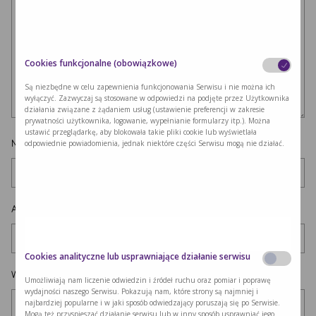
Cookies funkcjonalne (obowiązkowe)
Są niezbędne w celu zapewnienia funkcjonowania Serwisu i nie można ich
wyłączyć. Zazwyczaj są stosowane w odpowiedzi na podjęte przez Użytkownika
działania związane z żądaniem usług (ustawienie preferencji w zakresie
prywatności użytkownika, logowanie, wypełnianie formularzy itp.). Można
ustawić przeglądarkę, aby blokowała takie pliki cookie lub wyświetlała
Nazwa
*
odpowiednie powiadomienia, jednak niektóre części Serwisu mogą nie działać.
Adres e-mail
*
Cookies analityczne lub usprawniające działanie serwisu
Witryna internetowa
Umożliwiają nam liczenie odwiedzin i źródeł ruchu oraz pomiar i poprawę
wydajności naszego Serwisu. Pokazują nam, które strony są najmniej i
najbardziej popularne i w jaki sposób odwiedzający poruszają się po Serwisie.
Mogą też przyspieszać działanie serwisu lub w inny sposób usprawniać jego