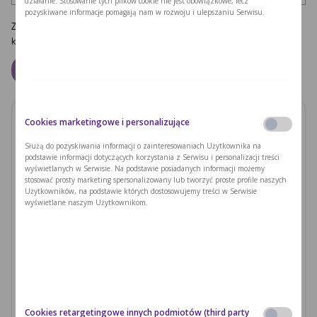
działanie. Stosowanie tych plików cookie nie jest obowiązkowe, lecz
pozyskiwane informacje pomagają nam w rozwoju i ulepszaniu Serwisu.
Zapamiętaj moje dane w tej przeglądarce podczas pisania kolejnych
komentarzy.
Cookies marketingowe i personalizujące
Zobacz również
Służą do pozyskiwania informacji o zainteresowaniach Użytkownika na
podstawie informacji dotyczących korzystania z Serwisu i personalizacji treści
PODUSZKI Z PAPIERU RYŻOWEGO Z
wyświetlanych w Serwisie. Na podstawie posiadanych informacji możemy
JACKFRUITEM I WARZYWAMI
stosować prosty marketing spersonalizowany lub tworzyć proste profile naszych
Użytkowników, na podstawie których dostosowujemy treści w Serwisie
wyświetlane naszym Użytkownikom.
Czytaj dalej >
Ryzyka związane z nieleczoną fenyloketonurią i
zajściem w ciążę
Czytaj dalej >
Cookies retargetingowe innych podmiotów (third party