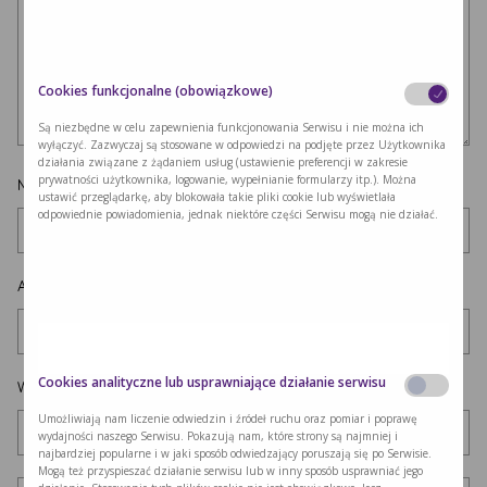
Cookies funkcjonalne (obowiązkowe)
Są niezbędne w celu zapewnienia funkcjonowania Serwisu i nie można ich
wyłączyć. Zazwyczaj są stosowane w odpowiedzi na podjęte przez Użytkownika
działania związane z żądaniem usług (ustawienie preferencji w zakresie
prywatności użytkownika, logowanie, wypełnianie formularzy itp.). Można
Nazwa
*
ustawić przeglądarkę, aby blokowała takie pliki cookie lub wyświetlała
odpowiednie powiadomienia, jednak niektóre części Serwisu mogą nie działać.
Adres e-mail
*
Cookies analityczne lub usprawniające działanie serwisu
Witryna internetowa
Umożliwiają nam liczenie odwiedzin i źródeł ruchu oraz pomiar i poprawę
wydajności naszego Serwisu. Pokazują nam, które strony są najmniej i
najbardziej popularne i w jaki sposób odwiedzający poruszają się po Serwisie.
Mogą też przyspieszać działanie serwisu lub w inny sposób usprawniać jego