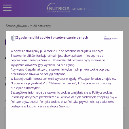
Strona główna
> Miód sztuczny
Zgoda na pliki cookie i przetwarzanie danych
MIÓD SZTUCZNY
W Serwisie stosujemy pliki cookie i inne podobne narzędzia śledzące.
Stosowanie plików funkcjonalnych jest obowiązkowe i niezbędne do
Autor:
Redakcja Nutricia
|
Opublikowano:
2022-10-24
poprawnego działania Serwisu. Pozostałe pliki cookies będą stosowane
wyłącznie wówczas, gdy wyrazisz na nie zgodę.
Aby wyrazić zgodę, aktywuj stosowanie wybranych plików cookie poprzez
przesunięcie suwaka do pozycji aktywnej.
Dodaj komentarz
W każdej chwili możesz zmienić wyrażone zgody. W stopce Serwisu znajdziesz
"Ustawienia prywatności" / "Ustawienia cookies", które ponownie otworzą
Twój adres e-mail nie zostanie opublikowany.
Wymagane pola są oznaczone
*
niniejsze okno wyboru.
Szczegółowe informacje o stosowaniu cookies znajdują się w
Polityce cookies
.
Informacje dotyczące przetwarzania Państwa danych osobowych znajdują się w
Komentarz
*
Polityce prywatności
. Polityka cookies oraz Polityka prywatności są dodatkowo
dostępne w każdym czasie w stopce Serwisu.