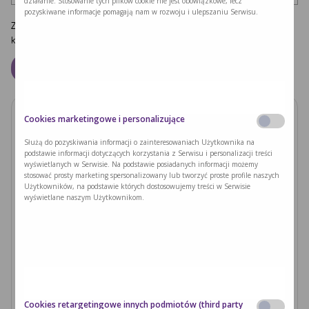
działanie. Stosowanie tych plików cookie nie jest obowiązkowe, lecz
pozyskiwane informacje pomagają nam w rozwoju i ulepszaniu Serwisu.
Zapamiętaj moje dane w tej przeglądarce podczas pisania kolejnych
komentarzy.
Cookies marketingowe i personalizujące
Zobacz również
Służą do pozyskiwania informacji o zainteresowaniach Użytkownika na
podstawie informacji dotyczących korzystania z Serwisu i personalizacji treści
PODUSZKI Z PAPIERU RYŻOWEGO Z
wyświetlanych w Serwisie. Na podstawie posiadanych informacji możemy
JACKFRUITEM I WARZYWAMI
stosować prosty marketing spersonalizowany lub tworzyć proste profile naszych
Użytkowników, na podstawie których dostosowujemy treści w Serwisie
wyświetlane naszym Użytkownikom.
Czytaj dalej >
Ryzyka związane z nieleczoną fenyloketonurią i
zajściem w ciążę
Czytaj dalej >
Cookies retargetingowe innych podmiotów (third party