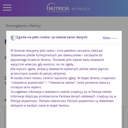
Strona główna
> Markizy
Zgoda na pliki cookie i przetwarzanie danych
MARKIZY
W Serwisie stosujemy pliki cookie i inne podobne narzędzia śledzące.
Stosowanie plików funkcjonalnych jest obowiązkowe i niezbędne do
Autor:
Redakcja Nutricia
|
Opublikowano:
2022-10-24
poprawnego działania Serwisu. Pozostałe pliki cookies będą stosowane
wyłącznie wówczas, gdy wyrazisz na nie zgodę.
Aby wyrazić zgodę, aktywuj stosowanie wybranych plików cookie poprzez
przesunięcie suwaka do pozycji aktywnej.
Dodaj komentarz
W każdej chwili możesz zmienić wyrażone zgody. W stopce Serwisu znajdziesz
"Ustawienia prywatności" / "Ustawienia cookies", które ponownie otworzą
Twój adres e-mail nie zostanie opublikowany.
Wymagane pola są oznaczone
*
niniejsze okno wyboru.
Szczegółowe informacje o stosowaniu cookies znajdują się w
Polityce cookies
.
Informacje dotyczące przetwarzania Państwa danych osobowych znajdują się w
Komentarz
*
Polityce prywatności
. Polityka cookies oraz Polityka prywatności są dodatkowo
dostępne w każdym czasie w stopce Serwisu.