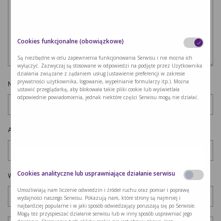
Cookies funkcjonalne (obowiązkowe)
Są niezbędne w celu zapewnienia funkcjonowania Serwisu i nie można ich
wyłączyć. Zazwyczaj są stosowane w odpowiedzi na podjęte przez Użytkownika
działania związane z żądaniem usług (ustawienie preferencji w zakresie
prywatności użytkownika, logowanie, wypełnianie formularzy itp.). Można
Nazwa
*
ustawić przeglądarkę, aby blokowała takie pliki cookie lub wyświetlała
odpowiednie powiadomienia, jednak niektóre części Serwisu mogą nie działać.
Adres e-mail
*
Cookies analityczne lub usprawniające działanie serwisu
Witryna internetowa
Umożliwiają nam liczenie odwiedzin i źródeł ruchu oraz pomiar i poprawę
wydajności naszego Serwisu. Pokazują nam, które strony są najmniej i
najbardziej popularne i w jaki sposób odwiedzający poruszają się po Serwisie.
Mogą też przyspieszać działanie serwisu lub w inny sposób usprawniać jego