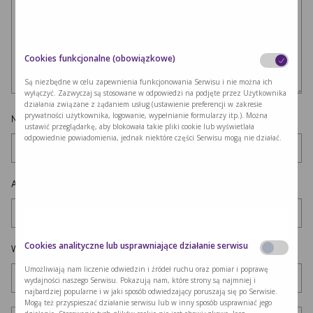
Cookies funkcjonalne (obowiązkowe)
Są niezbędne w celu zapewnienia funkcjonowania Serwisu i nie można ich
wyłączyć. Zazwyczaj są stosowane w odpowiedzi na podjęte przez Użytkownika
działania związane z żądaniem usług (ustawienie preferencji w zakresie
prywatności użytkownika, logowanie, wypełnianie formularzy itp.). Można
Nazwa
*
ustawić przeglądarkę, aby blokowała takie pliki cookie lub wyświetlała
odpowiednie powiadomienia, jednak niektóre części Serwisu mogą nie działać.
Adres e-mail
*
Cookies analityczne lub usprawniające działanie serwisu
Witryna internetowa
Umożliwiają nam liczenie odwiedzin i źródeł ruchu oraz pomiar i poprawę
wydajności naszego Serwisu. Pokazują nam, które strony są najmniej i
najbardziej popularne i w jaki sposób odwiedzający poruszają się po Serwisie.
Mogą też przyspieszać działanie serwisu lub w inny sposób usprawniać jego