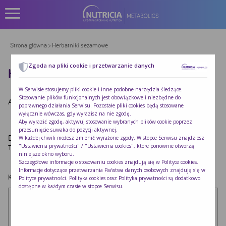
Strona główna
> Herbatniki sezamowe
Zgoda na pliki cookie i przetwarzanie danych
HERBATNIKI SEZAMOWE
W Serwisie stosujemy pliki cookie i inne podobne narzędzia śledzące.
Stosowanie plików funkcjonalnych jest obowiązkowe i niezbędne do
Autor:
Redakcja Nutricia
|
Opublikowano:
2022-10-24
poprawnego działania Serwisu. Pozostałe pliki cookies będą stosowane
wyłącznie wówczas, gdy wyrazisz na nie zgodę.
Aby wyrazić zgodę, aktywuj stosowanie wybranych plików cookie poprzez
przesunięcie suwaka do pozycji aktywnej.
Dodaj komentarz
W każdej chwili możesz zmienić wyrażone zgody. W stopce Serwisu znajdziesz
"Ustawienia prywatności" / "Ustawienia cookies", które ponownie otworzą
Twój adres e-mail nie zostanie opublikowany.
Wymagane pola są oznaczone
*
niniejsze okno wyboru.
Szczegółowe informacje o stosowaniu cookies znajdują się w
Polityce cookies
.
Informacje dotyczące przetwarzania Państwa danych osobowych znajdują się w
Komentarz
*
Polityce prywatności
. Polityka cookies oraz Polityka prywatności są dodatkowo
dostępne w każdym czasie w stopce Serwisu.