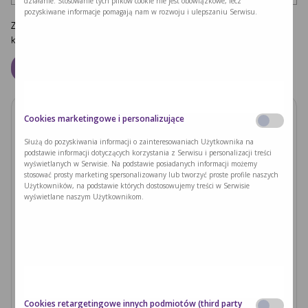
działanie. Stosowanie tych plików cookie nie jest obowiązkowe, lecz
pozyskiwane informacje pomagają nam w rozwoju i ulepszaniu Serwisu.
Zapamiętaj moje dane w tej przeglądarce podczas pisania kolejnych
komentarzy.
Cookies marketingowe i personalizujące
Zobacz również
Służą do pozyskiwania informacji o zainteresowaniach Użytkownika na
podstawie informacji dotyczących korzystania z Serwisu i personalizacji treści
PODUSZKI Z PAPIERU RYŻOWEGO Z
wyświetlanych w Serwisie. Na podstawie posiadanych informacji możemy
JACKFRUITEM I WARZYWAMI
stosować prosty marketing spersonalizowany lub tworzyć proste profile naszych
Użytkowników, na podstawie których dostosowujemy treści w Serwisie
wyświetlane naszym Użytkownikom.
Czytaj dalej >
Ryzyka związane z nieleczoną fenyloketonurią i
zajściem w ciążę
Czytaj dalej >
Cookies retargetingowe innych podmiotów (third party