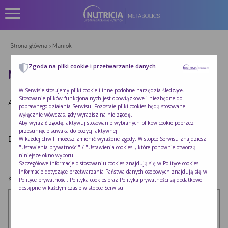
Strona główna
> Maniok
Zgoda na pliki cookie i przetwarzanie danych
MANIOK
W Serwisie stosujemy pliki cookie i inne podobne narzędzia śledzące.
Stosowanie plików funkcjonalnych jest obowiązkowe i niezbędne do
Autor:
Redakcja Nutricia
|
Opublikowano:
2022-10-24
poprawnego działania Serwisu. Pozostałe pliki cookies będą stosowane
wyłącznie wówczas, gdy wyrazisz na nie zgodę.
Aby wyrazić zgodę, aktywuj stosowanie wybranych plików cookie poprzez
przesunięcie suwaka do pozycji aktywnej.
Dodaj komentarz
W każdej chwili możesz zmienić wyrażone zgody. W stopce Serwisu znajdziesz
"Ustawienia prywatności" / "Ustawienia cookies", które ponownie otworzą
Twój adres e-mail nie zostanie opublikowany.
Wymagane pola są oznaczone
*
niniejsze okno wyboru.
Szczegółowe informacje o stosowaniu cookies znajdują się w
Polityce cookies
.
Informacje dotyczące przetwarzania Państwa danych osobowych znajdują się w
Komentarz
*
Polityce prywatności
. Polityka cookies oraz Polityka prywatności są dodatkowo
dostępne w każdym czasie w stopce Serwisu.