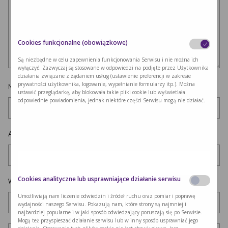
Cookies funkcjonalne (obowiązkowe)
Są niezbędne w celu zapewnienia funkcjonowania Serwisu i nie można ich
wyłączyć. Zazwyczaj są stosowane w odpowiedzi na podjęte przez Użytkownika
działania związane z żądaniem usług (ustawienie preferencji w zakresie
prywatności użytkownika, logowanie, wypełnianie formularzy itp.). Można
Nazwa
*
ustawić przeglądarkę, aby blokowała takie pliki cookie lub wyświetlała
odpowiednie powiadomienia, jednak niektóre części Serwisu mogą nie działać.
Adres e-mail
*
Cookies analityczne lub usprawniające działanie serwisu
Witryna internetowa
Umożliwiają nam liczenie odwiedzin i źródeł ruchu oraz pomiar i poprawę
wydajności naszego Serwisu. Pokazują nam, które strony są najmniej i
najbardziej popularne i w jaki sposób odwiedzający poruszają się po Serwisie.
Mogą też przyspieszać działanie serwisu lub w inny sposób usprawniać jego