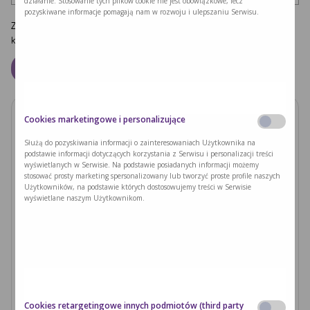
działanie. Stosowanie tych plików cookie nie jest obowiązkowe, lecz
pozyskiwane informacje pomagają nam w rozwoju i ulepszaniu Serwisu.
Zapamiętaj moje dane w tej przeglądarce podczas pisania kolejnych
komentarzy.
Cookies marketingowe i personalizujące
Zobacz również
Służą do pozyskiwania informacji o zainteresowaniach Użytkownika na
podstawie informacji dotyczących korzystania z Serwisu i personalizacji treści
PODUSZKI Z PAPIERU RYŻOWEGO Z
wyświetlanych w Serwisie. Na podstawie posiadanych informacji możemy
JACKFRUITEM I WARZYWAMI
stosować prosty marketing spersonalizowany lub tworzyć proste profile naszych
Użytkowników, na podstawie których dostosowujemy treści w Serwisie
wyświetlane naszym Użytkownikom.
Czytaj dalej >
Ryzyka związane z nieleczoną fenyloketonurią i
zajściem w ciążę
Czytaj dalej >
Cookies retargetingowe innych podmiotów (third party