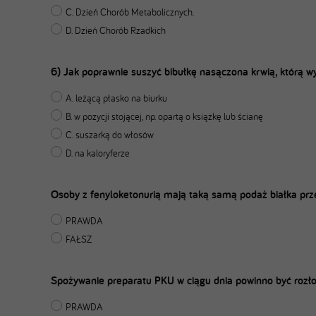
C. Dzień Chorób Metabolicznych.
D. Dzień Chorób Rzadkich
6) Jak poprawnie suszyć bibułkę nasączona krwią, którą 
A. leżącą płasko na biurku
B. w pozycji stojącej, np. opartą o książkę lub ścianę
C. suszarką do włosów
D. na kaloryferze
Osoby z fenyloketonurią mają taką samą podaż białka prze
PRAWDA
FAŁSZ
Spożywanie preparatu PKU w ciągu dnia powinno być rozło
PRAWDA