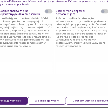
ją się w
Polityce cookies
. Informacje dotyczące przetwarzania Państwa danych osobowych znajduj
ym czasie w stopce Serwisu.
Cookies analityczne lub
Cookies marketingowe i
usprawniające działanie serwisu
personalizujące
Umożliwiają nam liczenie odwiedzin i źródeł
Służą do pozyskiwania informacji o
ruchu oraz pomiar i poprawę wydajności
zainteresowaniach Użytkownika na podstawie
naszego Serwisu. Pokazują nam, które strony są
informacji dotyczących korzystania z Serwisu i
najmniej i najbardziej popularne i w jaki sposób
personalizacji treści wyświetlanych w Serwisie.
odwiedzający poruszają się po Serwisie. Mogą
Na podstawie posiadanych informacji możemy
też przyspieszać działanie serwisu lub w inny
stosować prosty marketing spersonalizowany
sposób usprawniać jego działanie. Stosowanie
lub tworzyć proste profile naszych
tych plików cookie nie jest obowiązkowe, lecz
Użytkowników, na podstawie których
pozyskiwane informacje pomagają nam w
dostosowujemy treści w Serwisie wyświetlane
rozwoju i ulepszaniu Serwisu.
naszym Użytkownikom.
 _________.
kceptuję wszystkie
Zapisuję moje wybory
Odrzucam wszystkie dobrowol