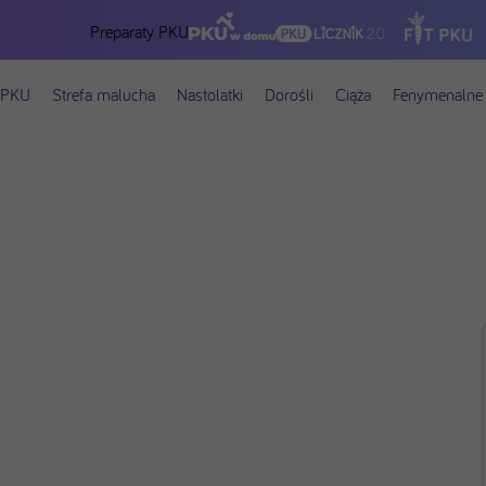
Preparaty PKU
 PKU
Strefa malucha
Nastolatki
Dorośli
Ciąża
Fenymenalne 