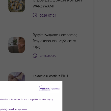
RYŻOWEGO Z JACKFRUITEM I
WARZYWAMI
2026-07-24
Ryzyka związane z nieleczoną
fenyloketonurią i zajściem w
ciążę
2026-07-15
Laktacja u matki z PKU
2026-07-15
ziałania Serwisu. Pozostałe pliki cookies będą
POKAŻ WSZYSTKIE
ą niniejsze okno wyboru.