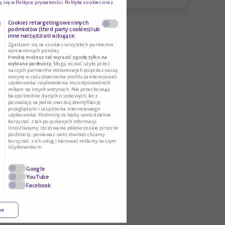
ą się w
Polityce prywatności
. Polityka cookies oraz
Cookies retargetingowe innych
podmiotów (third party cookies) lub
inne narzędzia trackujące.
Zgadzam się na cookies wszystkich partnerów
wymienionych poniżej.
Poniżej możesz też wyrazić zgodę tylko na
wybrane podmioty.
Mogą zostać użyte przez
naszych partnerów reklamowych poprzez naszą
witrynę w celu stworzenia profilu zainteresowań
użytkownika i wyświetlania mu odpowiednich
reklam na innych witrynach. Nie przechowują
bezpośrednio danych osobowych, lecz
pozwalają na jednoznaczną identyfikację
przeglądarki i urządzenia internetowego
użytkownika. Podmioty te będą samodzielnie
korzystać z tak pozyskanych informacji.
Umożliwiamy stosowanie plików cookie przez te
podmioty, ponieważ sami również chcemy
korzystać z ich usług i kierować reklamy naszym
Użytkownikom.
Google
YouTube
Facebook
ne