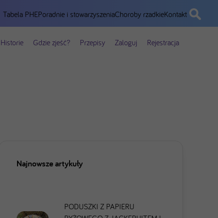
Tabela PHE
Poradnie i stowarzyszenia
Choroby rzadkie
Kontakt
Historie
Gdzie zjeść?
Przepisy
Zaloguj
Rejestracja
Najnowsze artykuły
PODUSZKI Z PAPIERU