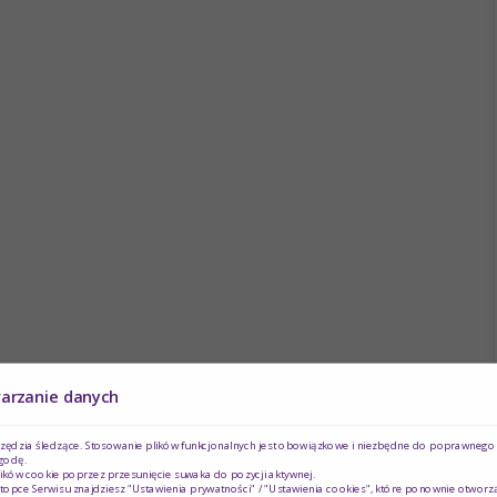
warzanie danych
rzędzia śledzące. Stosowanie plików funkcjonalnych jest obowiązkowe i niezbędne do poprawnego d
godę.
ików cookie poprzez przesunięcie suwaka do pozycji aktywnej.
topce Serwisu znajdziesz "Ustawienia prywatności" / "Ustawienia cookies", które ponownie otworz