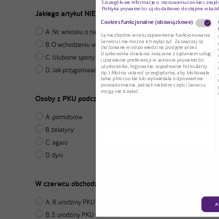
Szczegółowe informacje o stosowaniu cookies znajdu
Polityka prywatności są dodatkowo dostępne w każd
Jakiego artykuł NIE MA w najnowszym Magazynie PKU?
Cookies funkcjonalne (obowiązkowe)
A. Nt. wniosku o niepełnosprawność
Są niezbędne w celu zapewnienia funkcjonowania
Serwisu i nie można ich wyłączyć. Zazwyczaj są
B. O wchodzeniu w dorosłość
stosowane w odpowiedzi na podjęte przez
Użytkownika działania związane z żądaniem usług
C. Ulubione sporty wodne fenymenalnych
(ustawienie preferencji w zakresie prywatności
użytkownika, logowanie, wypełnianie formularzy
D. Jak przygotować fenymenalną randkę?
itp.). Można ustawić przeglądarkę, aby blokowała
takie pliki cookie lub wyświetlała odpowiednie
powiadomienia, jednak niektóre części Serwisu
mogą nie działać.
Osoby z PKU podczas gotowania NIE POWINNY używać:
A. pomidorów
B. żelatyny
C. agaru
D. dyni
W czerwcu obchodziliśmy Światowy Dzień Fenyloketonurii i
A. 8. urodziny PKU Connect
A
B. 3. urodziny PKU Connect