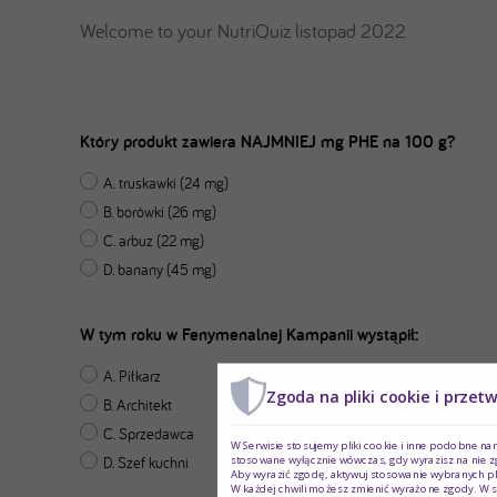
Welcome to your NutriQuiz listopad 2022
Który produkt zawiera NAJMNIEJ mg PHE na 100 g?
A. truskawki (24 mg)
B. borówki (26 mg)
C. arbuz (22 mg)
D. banany (45 mg)
W tym roku w Fenymenalnej Kampanii wystąpił:
A. Piłkarz
Zgoda na pliki cookie i przet
B. Architekt
C. Sprzedawca
W Serwisie stosujemy pliki cookie i inne podobne na
stosowane wyłącznie wówczas, gdy wyrazisz na nie z
D. Szef kuchni
Aby wyrazić zgodę, aktywuj stosowanie wybranych pl
W każdej chwili możesz zmienić wyrażone zgody. W s