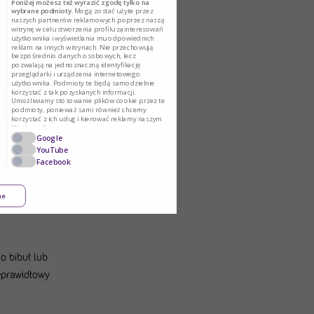
Poniżej możesz też wyrazić zgodę tylko na
wybrane podmioty.
Mogą zostać użyte przez
naszych partnerów reklamowych poprzez naszą
witrynę w celu stworzenia profilu zainteresowań
użytkownika i wyświetlania mu odpowiednich
reklam na innych witrynach. Nie przechowują
bezpośrednio danych osobowych, lecz
pozwalają na jednoznaczną identyfikację
przeglądarki i urządzenia internetowego
użytkownika. Podmioty te będą samodzielnie
korzystać z tak pozyskanych informacji.
Umożliwiamy stosowanie plików cookie przez te
podmioty, ponieważ sami również chcemy
jest
korzystać z ich usług i kierować reklamy naszym
Użytkownikom.
Google
YouTube
Facebook
ne
do bibuł lub
ieprawidłowy