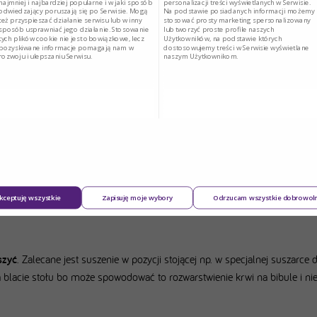
najmniej i najbardziej popularne i w jaki sposób
personalizacji treści wyświetlanych w Serwisie.
odwiedzający poruszają się po Serwisie. Mogą
Na podstawie posiadanych informacji możemy
też przyspieszać działanie serwisu lub w inny
stosować prosty marketing spersonalizowany
sposób usprawniać jego działanie. Stosowanie
lub tworzyć proste profile naszych
tych plików cookie nie jest obowiązkowe, lecz
Użytkowników, na podstawie których
pozyskiwane informacje pomagają nam w
dostosowujemy treści w Serwisie wyświetlane
rozwoju i ulepszaniu Serwisu.
naszym Użytkownikom.
ę.
Podczas pobierania palec powinien być skierowany do dołu, wskazane 
mentu uzyskania wypełnienia krążka krwią.
kceptuję wszystkie
Zapisuję moje wybory
Odrzucam wszystkie dobrowol
szyć
. Zalecane jest suszenie w pozycji stojącej np. w specjalnej suszarce 
na blacie stołu bo może spowodować to rozwarstwienie krwi na bibule i n