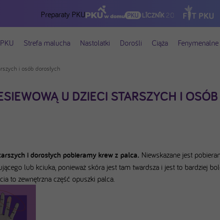
Preparaty PKU
 PKU
Strefa malucha
Nastolatki
Dorośli
Ciąża
Fenymenalne 
arszych i osób dorosłych
ZESIEWOWĄ U DZIECI STARSZYCH I OSÓB
starszych i dorosłych pobieramy krew z palca.
Niewskazane jest pobieran
jącego lub kciuka, ponieważ skóra jest tam twardsza i jest to bardziej bol
cia to zewnętrzna część opuszki palca.