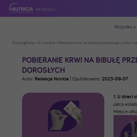
Wszystko o
Strona główna
>
O chorobie
> Pobieranie krwi na bibułę przesiewową u dzieci st
POBIERANIE KRWI NA BIBUŁĘ PR
DOROSŁYCH
Autor:
Redakcja Nutricia
|
Opublikowano:
2023-09-07
1. U dzieci 
palca wskazu
Miejsce ukłu