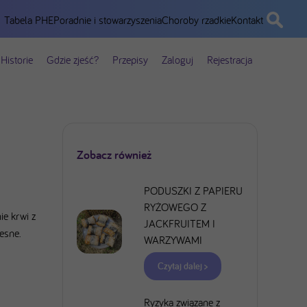
Tabela PHE
Poradnie i stowarzyszenia
Choroby rzadkie
Kontakt
Historie
Gdzie zjeść?
Przepisy
Zaloguj
Rejestracja
Zobacz również
PODUSZKI Z PAPIERU
RYŻOWEGO Z
ie krwi z
JACKFRUITEM I
esne.
WARZYWAMI
Czytaj dalej >
Ryzyka związane z