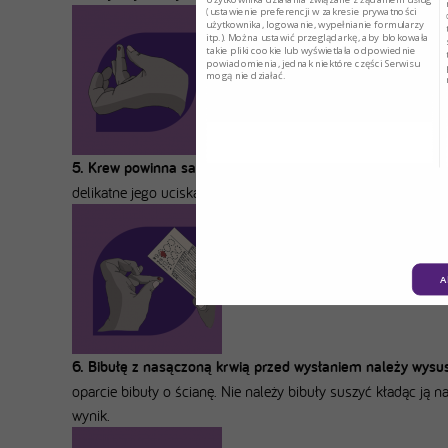
(ustawienie preferencji w zakresie prywatności
użytkownika, logowanie, wypełnianie formularzy
itp.). Można ustawić przeglądarkę, aby blokowała
takie pliki cookie lub wyświetlała odpowiednie
powiadomienia, jednak niektóre części Serwisu
mogą nie działać.
5. Krew powinna samoistnie przesączyć się na drugą stron
delikatne jego uciskanie. Bibułę trzymamy przy palcu do mo
A
6. Bibułę z nasączoną krwią przed wysłaniem należy wysu
oparcie bibuły o ścianę. Nie należy bibuły suszyć kładąc ją 
wynik.