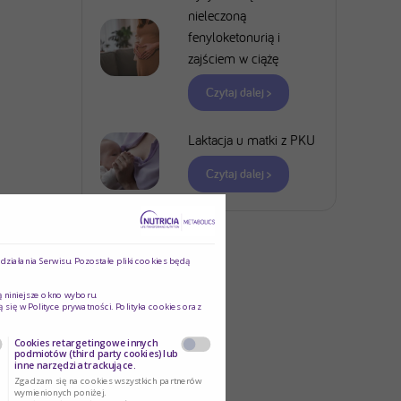
nieleczoną
fenyloketonurią i
zajściem w ciążę
Czytaj dalej >
Laktacja u matki z PKU
Czytaj dalej >
ziałania Serwisu. Pozostałe pliki cookies będą
ą niniejsze okno wyboru.
ą się w
Polityce prywatności
. Polityka cookies oraz
Cookies retargetingowe innych
podmiotów (third party cookies) lub
inne narzędzia trackujące.
Zgadzam się na cookies wszystkich partnerów
wymienionych poniżej.