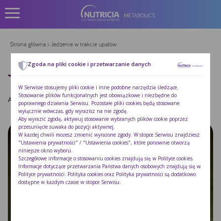
Strona główna
> Jedzenie w trakcie upałów
Zgoda na pliki cookie i przetwarzanie danych
JEDZENIE W TRAKCIE UPAŁÓW
W Serwisie stosujemy pliki cookie i inne podobne narzędzia śledzące.
Stosowanie plików funkcjonalnych jest obowiązkowe i niezbędne do
Autor:
Redakcja Nutricia
|
Opublikowano:
2022-09-11
poprawnego działania Serwisu. Pozostałe pliki cookies będą stosowane
wyłącznie wówczas, gdy wyrazisz na nie zgodę.
Aby wyrazić zgodę, aktywuj stosowanie wybranych plików cookie poprzez
przesunięcie suwaka do pozycji aktywnej.
W każdej chwili możesz zmienić wyrażone zgody. W stopce Serwisu znajdziesz
"Ustawienia prywatności" / "Ustawienia cookies", które ponownie otworzą
niniejsze okno wyboru.
Szczegółowe informacje o stosowaniu cookies znajdują się w
Polityce cookies
.
Informacje dotyczące przetwarzania Państwa danych osobowych znajdują się w
Polityce prywatności
. Polityka cookies oraz Polityka prywatności są dodatkowo
dostępne w każdym czasie w stopce Serwisu.