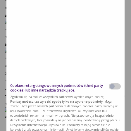
przeróżnych wydaniach — z kalafiora, z ogórka, klasyczny, gazpacho z
arbuza…
➔ „Vege Bowl”. Idealne rozwiązanie na obiad czy do pracy. Często robię je
nie tylko latem, więc już na pewno to rozwiązanie znacie ? Podstawa to ryż,
a reszta to już nasza fantazja
➔ Lekkie obiady, np. makaron z blanszowanej cukinii, z dodatkiem
pomidorów malinowych, cebulki, oliwek i kaparów. Pyszna prostota
przygotowana w kilka minut.
➔ Jeszcze lżejsze kolacje… ? Uwielbiam pomidory malinowe! I bardzo się
Cookies retargetingowe innych podmiotów (third party
cieszę, że już ten smak jest dostępny. Najbardziej lubię je po prostu z
cookies) lub inne narzędzia trackujące.
cebulką, oliwą z dodatkiem soli i pieprzu. Do tego kromka chleba i więcej mi
Zgadzam się na cookies wszystkich partnerów wymienionych poniżej.
Poniżej możesz też wyrazić zgodę tylko na wybrane podmioty.
Mogą
nie trzeba… ?
zostać użyte przez naszych partnerów reklamowych poprzez naszą witrynę w
celu stworzenia profilu zainteresowań użytkownika i wyświetlania mu
odpowiednich reklam na innych witrynach. Nie przechowują bezpośrednio
A jak Wy radzicie sobie z upałami? Jakie smaki kojarzą Wam się z latem?
danych osobowych, lecz pozwalają na jednoznaczną identyfikację przeglądarki i
urządzenia internetowego użytkownika. Podmioty te będą samodzielnie
korzystać z tak pozyskanych informacji. Umożliwiamy stosowanie plików cookie