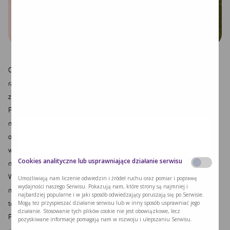
O ile maj okazał się miesiącem dość mocno deszczowym i nie wróżył
raczej zmiany pogody o 180 stopni, o tyle czerwiec zaskoczył nagłym
zwrotem akcji i zalała nas fala prawdziwych tropików.
Przyznam, że w takie upały stanie przy kuchence i gotowanie jest dla mnie
niewyobrażalne. Zresztą przy takich temperaturach niespecjalnie mam
ochotę jeść – a już na pewno nie ciepłe posiłki. Przynajmniej do godzin
wczesnowieczornych, gdy na zewnątrz temperatura nieco zelżeje i ja
Cookies analityczne lub usprawniające działanie serwisu
nabieram ochoty na jedzenie ?
W takie dni ratuje się najprostszymi daniami, ale czerwiec jest też
Umożliwiają nam liczenie odwiedzin i źródeł ruchu oraz pomiar i poprawę
wydajności naszego Serwisu. Pokazują nam, które strony są najmniej i
miesiącem, gdzie wszystkie owoce i warzywa są tak pyszne, że wiele im nie
najbardziej popularne i w jaki sposób odwiedzający poruszają się po Serwisie.
trzeba, aby zjeść po prostu smacznie.
Mogą też przyspieszać działanie serwisu lub w inny sposób usprawniać jego
działanie. Stosowanie tych plików cookie nie jest obowiązkowe, lecz
Przedstawiam Wam, kilka moich propozycji na upalne dni:
pozyskiwane informacje pomagają nam w rozwoju i ulepszaniu Serwisu.
➔ WODA ! Podstawa, a przy takich temperaturach podwójny obowiązek ?