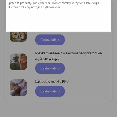
przez te podmioty, ponieważ sami również chcemy korzystać z ich usług i
kierować reklamy naszym Użytkownikom.
Zobacz również
PODUSZKI Z PAPIERU RYŻOWEGO Z
JACKFRUITEM I WARZYWAMI
Czytaj dalej >
Ryzyka związane z nieleczoną fenyloketonurią i
zajściem w ciążę
Czytaj dalej >
Google
Laktacja u matki z PKU
YouTube
Facebook
Czytaj dalej >
Akceptuję
Zapisuję moje
Odrzucam wszystkie
wszystkie
wybory
dobrowolne