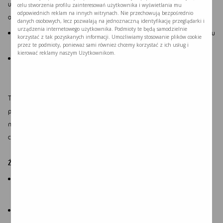
uszczegółowienia (określenia typu choroby). Zlecone badania mogą
celu stworzenia profilu zainteresowań użytkownika i wyświetlania mu
odpowiednich reklam na innych witrynach. Nie przechowują bezpośrednio
obejmować:
danych osobowych, lecz pozwalają na jednoznaczną identyfikację przeglądarki i
urządzenia internetowego użytkownika. Podmioty te będą samodzielnie
Analizę kwasów organicznych w moczu, określającą m.in. stężenie kwasu
korzystać z tak pozyskanych informacji. Umożliwiamy stosowanie plików cookie
glutarowego (główny test diagnostyczny),
przez te podmioty, ponieważ sami również chcemy korzystać z ich usług i
kierować reklamy naszym Użytkownikom.
Badania molekularne, polegające na analizie genu, którego mutacja jest
przyczyną choroby.
Testy molekularne można wykorzystywać również u osób zdrowych
planujących potomstwo. Pozwalają one wyeliminować lub potwierdzić
nosicielstwo mutacji u rodziców, a więc także ocenić ryzyko wystąpienia
choroby u ich dziecka.
Źródła:
Larson A., Goodman S. (2019)
Glutaric Acidemia Type 1
, Gene Reviews,
National Library of Medicine, dostęp:
https://www.ncbi.nlm.nih.gov/books/NBK546575/
.
MedlinePlus (2019)
Glutaric acidemia type I
, National Library of
Medicine, dostęp:
https://medlineplus.gov/genetics/condition/glutaric-