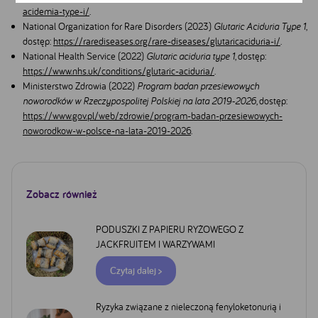
acidemia-type-i/
.
National Organization for Rare Disorders (2023)
Glutaric Aciduria Type 1
,
dostęp:
https://rarediseases.org/rare-diseases/glutaricaciduria-i/
.
National Health Service (2022)
Glutaric aciduria type 1
, dostęp:
https://www.nhs.uk/conditions/glutaric-aciduria/
.
Ministerstwo Zdrowia (2022)
Program badan przesiewowych
noworodków w Rzeczypospolitej Polskiej na lata 2019-2026
, dostęp:
Google
https://www.gov.pl/web/zdrowie/program-badan-przesiewowych-
YouTube
noworodkow-w-polsce-na-lata-2019-2026
.
Facebook
Akceptuję
Zapisuję moje
Odrzucam wszystkie
wszystkie
wybory
dobrowolne
Zobacz również
PODUSZKI Z PAPIERU RYŻOWEGO Z
JACKFRUITEM I WARZYWAMI
Czytaj dalej >
Ryzyka związane z nieleczoną fenyloketonurią i