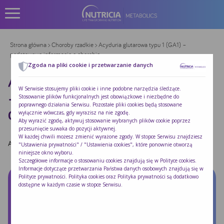
Strona główna
>
Choroby rzadkie
> Acyduria glutarowa typu 1 (GA1) –
podstawowe informacje o chorobie
Zgoda na pliki cookie i przetwarzanie danych
ACYDURIA GLUTAROWA TYPU 1 (GA1)
W Serwisie stosujemy pliki cookie i inne podobne narzędzia śledzące.
– PODSTAWOWE INFORMACJE O
Stosowanie plików funkcjonalnych jest obowiązkowe i niezbędne do
poprawnego działania Serwisu. Pozostałe pliki cookies będą stosowane
CHOROBIE
wyłącznie wówczas, gdy wyrazisz na nie zgodę.
Aby wyrazić zgodę, aktywuj stosowanie wybranych plików cookie poprzez
przesunięcie suwaka do pozycji aktywnej.
W każdej chwili możesz zmienić wyrażone zgody. W stopce Serwisu znajdziesz
Autor:
Redakcja Nutricia
|
Opublikowano:
2025-02-27
"Ustawienia prywatności" / "Ustawienia cookies", które ponownie otworzą
niniejsze okno wyboru.
Szczegółowe informacje o stosowaniu cookies znajdują się w
Polityce cookies
.
Informacje dotyczące przetwarzania Państwa danych osobowych znajdują się w
Polityce prywatności
. Polityka cookies oraz Polityka prywatności są dodatkowo
dostępne w każdym czasie w stopce Serwisu.