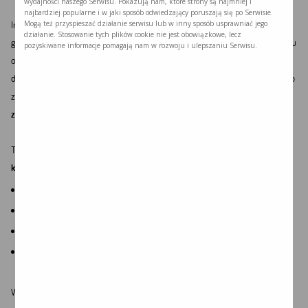
wydajności naszego Serwisu. Pokazują nam, które strony są najmniej i
najbardziej popularne i w jaki sposób odwiedzający poruszają się po Serwisie.
Mogą też przyspieszać działanie serwisu lub w inny sposób usprawniać jego
Innym metabolitem powstającym w dużej ilości u pacjentów z acydurią
działanie. Stosowanie tych plików cookie nie jest obowiązkowe, lecz
glutarową typu 1 jest
glutarylokarnityna
. W procesie tworzenia tego związku
pozyskiwane informacje pomagają nam w rozwoju i ulepszaniu Serwisu.
organizm wykorzystuje karnitynę, substancję odgrywającą ważną rolę w
dostarczaniu energii potrzebnej do funkcjonowania wielu narządów. U osób
z GA1 dochodzi do
obniżenia stężenia karnityny, co negatywnie wpływa na
zdolność organizmu do produkcji energii
.
Te niekorzystne zjawiska mają szczególnie duże nasilenie w czasie tzw.
kryz metabolicznych
, które wyzwalane mogą być m.in. przez:
Choroby przebiegające z gorączką,
Szczepienia,
Zabiegi chirurgiczne,
Niedożywienie.
Wymienione sytuacje prowadzą do rozpadu białek mięśniowych. Nadmiar