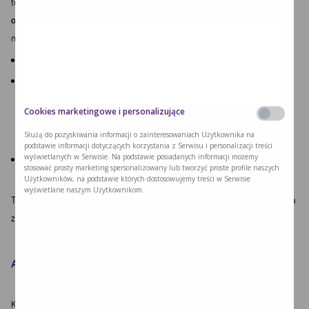
toksycznego kwasu glutarowego pochodzi wtedy z
przemian białek
organizmu
(a nie białek ze źródeł zewnętrznych – żywności, której podaż
można kontrolować). W przebiegu kryzy metabolicznej dochodzi zwykle do:
Znacznego osłabienia,
Trudności związanych z funkcjonowaniem układu ruchu – u dziecka
może to mieć postać nadmiernej wiotkości; maluch nie jest zdolny do
wykonywania ruchów, które wcześniej już opanował, nie może utrzymać
Cookies marketingowe i personalizujące
się w pozycji siedzącej lub stojącej, czasami pojawiają się prężenia lub
Służą do pozyskiwania informacji o zainteresowaniach Użytkownika na
skurcze mięśni rąk i nóg,
podstawie informacji dotyczących korzystania z Serwisu i personalizacji treści
wyświetlanych w Serwisie. Na podstawie posiadanych informacji możemy
Postępujących zmian w świadomości; dziecko może zapaść w śpiączkę.
stosować prosty marketing spersonalizowany lub tworzyć proste profile naszych
Użytkowników, na podstawie których dostosowujemy treści w Serwisie
wyświetlane naszym Użytkownikom.
Taka sytuacja wymaga natychmiastowej hospitalizacji i wdrożenia leczenia
zapobiegającego pogarszaniu się stanu pacjenta.
Acyduria glutarowa typu 1 – dziedziczenie
Kwasica glutarowa typu 1 dziedziczona jest w sposób
autosomalny