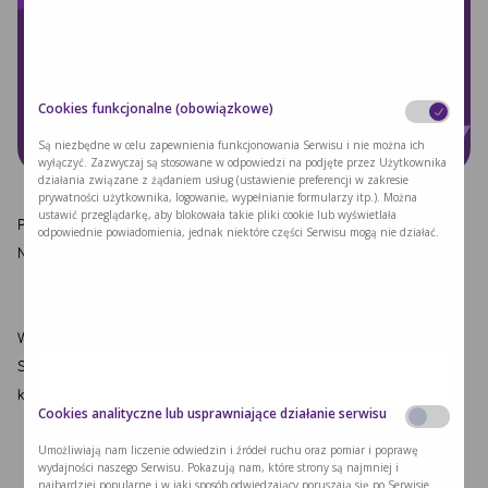
Cookies funkcjonalne (obowiązkowe)
Są niezbędne w celu zapewnienia funkcjonowania Serwisu i nie można ich
wyłączyć. Zazwyczaj są stosowane w odpowiedzi na podjęte przez Użytkownika
działania związane z żądaniem usług (ustawienie preferencji w zakresie
prywatności użytkownika, logowanie, wypełnianie formularzy itp.). Można
ustawić przeglądarkę, aby blokowała takie pliki cookie lub wyświetlała
Potwierdzenie uczestnictwa do 16.10.2025 do przedstawicielki firmy
odpowiednie powiadomienia, jednak niektóre części Serwisu mogą nie działać.
Nutricia Anny Komar (tel.
+48600427867)
W programie część edukacyjna za którą odpowiada dr n med. Ewa
Starostecka oraz dr n. o zdrowiu dietetyk Aneta Gwozdowska oraz część
kulinarna, za którą odpowiada nasz kucharz Jerzy Nogal
Cookies analityczne lub usprawniające działanie serwisu
Umożliwiają nam liczenie odwiedzin i źródeł ruchu oraz pomiar i poprawę
wydajności naszego Serwisu. Pokazują nam, które strony są najmniej i
najbardziej popularne i w jaki sposób odwiedzający poruszają się po Serwisie.