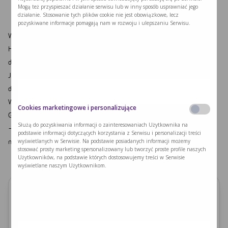
Mogą też przyspieszać działanie serwisu lub w inny sposób usprawniać jego
działanie. Stosowanie tych plików cookie nie jest obowiązkowe, lecz
pozyskiwane informacje pomagają nam w rozwoju i ulepszaniu Serwisu.
W programie:
Historia PIZZY, od czego tak naprawdę się zaczęło?
dr Ewa Starostecka
Jak Party , to musi być zabawa, czyli edukacyjne komponowanie pizzy PKU
dr Aneta Gwozdowska
Warsztat kulinarny:
Cookies marketingowe i personalizujące
Gdy mąka spotyka wodę, a ser zaczyna się ciągnąć, jak dobre wspomnienie
Służą do pozyskiwania informacji o zainteresowaniach Użytkownika na
– wiadomo, że w kuchni pojawił się Jerzy Nogal. Człowiek, znający przepis
podstawie informacji dotyczących korzystania z Serwisu i personalizacji treści
na idealną pizzę PKU, której każdy kęs smakuje jak podróż do Neapolu
wyświetlanych w Serwisie. Na podstawie posiadanych informacji możemy
stosować prosty marketing spersonalizowany lub tworzyć proste profile naszych
Użytkowników, na podstawie których dostosowujemy treści w Serwisie
wyświetlane naszym Użytkownikom.
Organizatorzy
Nutricia Metabolics