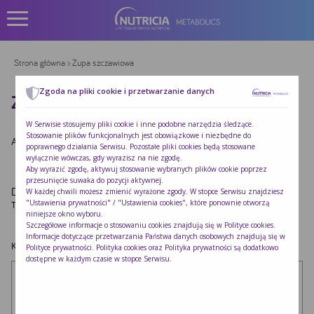
Strona główna
> Zupa szczawiowa
Zgoda na pliki cookie i przetwarzanie danych
ZUPA SZCZAWIOWA
W Serwisie stosujemy pliki cookie i inne podobne narzędzia śledzące.
Stosowanie plików funkcjonalnych jest obowiązkowe i niezbędne do
Autor:
Redakcja Nutricia
|
Opublikowano:
2022-10-24
poprawnego działania Serwisu. Pozostałe pliki cookies będą stosowane
wyłącznie wówczas, gdy wyrazisz na nie zgodę.
Aby wyrazić zgodę, aktywuj stosowanie wybranych plików cookie poprzez
przesunięcie suwaka do pozycji aktywnej.
Dodaj komentarz
W każdej chwili możesz zmienić wyrażone zgody. W stopce Serwisu znajdziesz
"Ustawienia prywatności" / "Ustawienia cookies", które ponownie otworzą
Twój adres e-mail nie zostanie opublikowany.
Wymagane pola są oznaczone
*
niniejsze okno wyboru.
Szczegółowe informacje o stosowaniu cookies znajdują się w
Polityce cookies
.
Informacje dotyczące przetwarzania Państwa danych osobowych znajdują się w
Komentarz
*
Polityce prywatności
. Polityka cookies oraz Polityka prywatności są dodatkowo
dostępne w każdym czasie w stopce Serwisu.