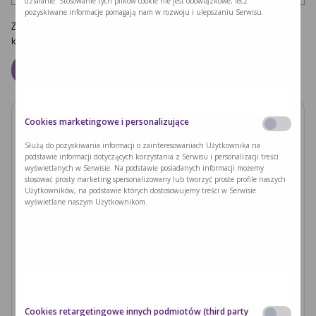
działanie. Stosowanie tych plików cookie nie jest obowiązkowe, lecz
pozyskiwane informacje pomagają nam w rozwoju i ulepszaniu Serwisu.
Zapamiętaj moje dane w tej przeglądarce podczas pisania kolejnych
komentarzy.
Cookies marketingowe i personalizujące
Zobacz również
Służą do pozyskiwania informacji o zainteresowaniach Użytkownika na
podstawie informacji dotyczących korzystania z Serwisu i personalizacji treści
PODUSZKI Z PAPIERU RYŻOWEGO Z
wyświetlanych w Serwisie. Na podstawie posiadanych informacji możemy
JACKFRUITEM I WARZYWAMI
stosować prosty marketing spersonalizowany lub tworzyć proste profile naszych
Użytkowników, na podstawie których dostosowujemy treści w Serwisie
wyświetlane naszym Użytkownikom.
Czytaj dalej >
Ryzyka związane z nieleczoną fenyloketonurią i
zajściem w ciążę
Czytaj dalej >
Cookies retargetingowe innych podmiotów (third party