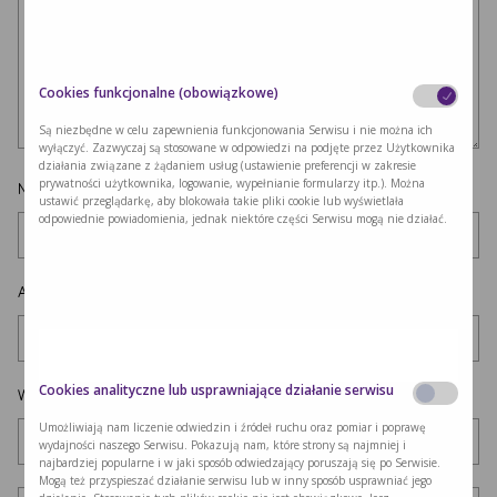
Cookies funkcjonalne (obowiązkowe)
Są niezbędne w celu zapewnienia funkcjonowania Serwisu i nie można ich
wyłączyć. Zazwyczaj są stosowane w odpowiedzi na podjęte przez Użytkownika
działania związane z żądaniem usług (ustawienie preferencji w zakresie
prywatności użytkownika, logowanie, wypełnianie formularzy itp.). Można
Nazwa
*
ustawić przeglądarkę, aby blokowała takie pliki cookie lub wyświetlała
odpowiednie powiadomienia, jednak niektóre części Serwisu mogą nie działać.
Adres e-mail
*
Cookies analityczne lub usprawniające działanie serwisu
Witryna internetowa
Umożliwiają nam liczenie odwiedzin i źródeł ruchu oraz pomiar i poprawę
wydajności naszego Serwisu. Pokazują nam, które strony są najmniej i
najbardziej popularne i w jaki sposób odwiedzający poruszają się po Serwisie.
Mogą też przyspieszać działanie serwisu lub w inny sposób usprawniać jego