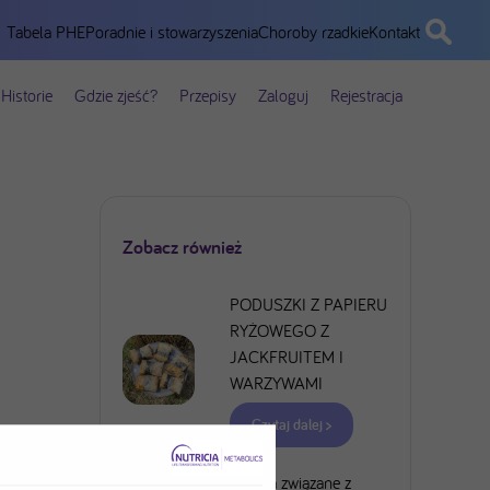
Tabela PHE
Poradnie i stowarzyszenia
Choroby rzadkie
Kontakt
Historie
Gdzie zjeść?
Przepisy
Zaloguj
Rejestracja
Zobacz również
PODUSZKI Z PAPIERU
RYŻOWEGO Z
JACKFRUITEM I
WARZYWAMI
Czytaj dalej >
Ryzyka związane z