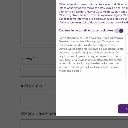
W Serwisie stosujemy pliki cookie i inne podobne na
stosowane wyłącznie wówczas, gdy wyrazisz na nie z
Aby wyrazić zgodę, aktywuj stosowanie wybranych pl
W każdej chwili możesz zmienić wyrażone zgody. W s
Szczegółowe informacje o stosowaniu cookies znajdu
Polityka prywatności są dodatkowo dostępne w każd
Cookies funkcjonalne (obowiązkowe)
Są niezbędne w celu zapewnienia funkcjonowania
Serwisu i nie można ich wyłączyć. Zazwyczaj są
stosowane w odpowiedzi na podjęte przez
Użytkownika działania związane z żądaniem usług
(ustawienie preferencji w zakresie prywatności
użytkownika, logowanie, wypełnianie formularzy
Nazwa
*
itp.). Można ustawić przeglądarkę, aby blokowała
takie pliki cookie lub wyświetlała odpowiednie
powiadomienia, jednak niektóre części Serwisu
mogą nie działać.
Adres e-mail
*
A
Witryna internetowa