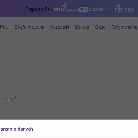
Preparaty PKU
 PKU
Strefa malucha
Nastolatki
Dorośli
Ciąża
Fenymenalne 
znaczone
*
warzanie danych