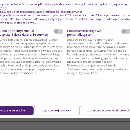
rzędzia śledzące. Stosowanie plików funkcjonalnych jest obowiązkowe i niezbędne do poprawnego d
godę.
ików cookie poprzez przesunięcie suwaka do pozycji aktywnej.
topce Serwisu znajdziesz "Ustawienia prywatności" / "Ustawienia cookies", które ponownie otworz
ją się w
Polityce cookies
. Informacje dotyczące przetwarzania Państwa danych osobowych znajduj
ym czasie w stopce Serwisu.
Cookies analityczne lub
Cookies marketingowe i
usprawniające działanie serwisu
personalizujące
Umożliwiają nam liczenie odwiedzin i źródeł
Służą do pozyskiwania informacji o
ruchu oraz pomiar i poprawę wydajności
zainteresowaniach Użytkownika na podstawie
naszego Serwisu. Pokazują nam, które strony są
informacji dotyczących korzystania z Serwisu i
najmniej i najbardziej popularne i w jaki sposób
personalizacji treści wyświetlanych w Serwisie.
odwiedzający poruszają się po Serwisie. Mogą
Na podstawie posiadanych informacji możemy
też przyspieszać działanie serwisu lub w inny
stosować prosty marketing spersonalizowany
sposób usprawniać jego działanie. Stosowanie
lub tworzyć proste profile naszych
tych plików cookie nie jest obowiązkowe, lecz
Użytkowników, na podstawie których
pozyskiwane informacje pomagają nam w
dostosowujemy treści w Serwisie wyświetlane
rozwoju i ulepszaniu Serwisu.
naszym Użytkownikom.
kceptuję wszystkie
Zapisuję moje wybory
Odrzucam wszystkie dobrowol