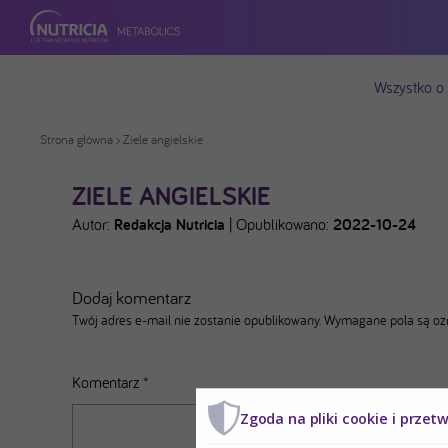
Wszystko o
Strona główna
> Ziele angielskie
ZIELE ANGIELSKIE
Autor:
Redakcja Nutricia
|
Opublikowano:
2022-10-24
Dodaj komentarz
Twój adres e-mail nie zostanie opublikowany.
Wymagane pola są o
Komentarz
*
Zgoda na pliki cookie i przet