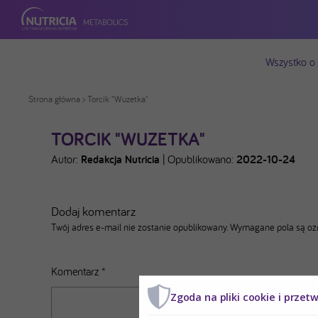
Wszystko o
Strona główna
> Torcik "Wuzetka"
TORCIK "WUZETKA"
Autor:
Redakcja Nutricia
|
Opublikowano:
2022-10-24
Dodaj komentarz
Twój adres e-mail nie zostanie opublikowany.
Wymagane pola są o
Komentarz
*
Zgoda na pliki cookie i przet