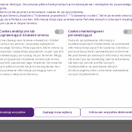
rzędzia śledzące. Stosowanie plików funkcjonalnych jest obowiązkowe i niezbędne do poprawnego d
godę.
ików cookie poprzez przesunięcie suwaka do pozycji aktywnej.
topce Serwisu znajdziesz "Ustawienia prywatności" / "Ustawienia cookies", które ponownie otworz
ją się w
Polityce cookies
. Informacje dotyczące przetwarzania Państwa danych osobowych znajduj
ym czasie w stopce Serwisu.
Cookies analityczne lub
Cookies marketingowe i
usprawniające działanie serwisu
personalizujące
Umożliwiają nam liczenie odwiedzin i źródeł
Służą do pozyskiwania informacji o
ruchu oraz pomiar i poprawę wydajności
zainteresowaniach Użytkownika na podstawie
naszego Serwisu. Pokazują nam, które strony są
informacji dotyczących korzystania z Serwisu i
najmniej i najbardziej popularne i w jaki sposób
personalizacji treści wyświetlanych w Serwisie.
odwiedzający poruszają się po Serwisie. Mogą
Na podstawie posiadanych informacji możemy
też przyspieszać działanie serwisu lub w inny
stosować prosty marketing spersonalizowany
sposób usprawniać jego działanie. Stosowanie
lub tworzyć proste profile naszych
tych plików cookie nie jest obowiązkowe, lecz
Użytkowników, na podstawie których
pozyskiwane informacje pomagają nam w
dostosowujemy treści w Serwisie wyświetlane
rozwoju i ulepszaniu Serwisu.
naszym Użytkownikom.
kceptuję wszystkie
Zapisuję moje wybory
Odrzucam wszystkie dobrowol