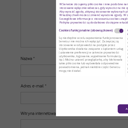
W Serwisie stosujemy pliki cookie i inne podobne na
stosowane wyłącznie wówczas, gdy wyrazisz na nie z
Aby wyrazić zgodę, aktywuj stosowanie wybranych pl
W każdej chwili możesz zmienić wyrażone zgody. W s
Szczegółowe informacje o stosowaniu cookies znajdu
Polityka prywatności są dodatkowo dostępne w każd
Cookies funkcjonalne (obowiązkowe)
Są niezbędne w celu zapewnienia funkcjonowania
Serwisu i nie można ich wyłączyć. Zazwyczaj są
stosowane w odpowiedzi na podjęte przez
Użytkownika działania związane z żądaniem usług
(ustawienie preferencji w zakresie prywatności
użytkownika, logowanie, wypełnianie formularzy
Nazwa
*
itp.). Można ustawić przeglądarkę, aby blokowała
takie pliki cookie lub wyświetlała odpowiednie
powiadomienia, jednak niektóre części Serwisu
mogą nie działać.
Adres e-mail
*
A
Witryna internetowa