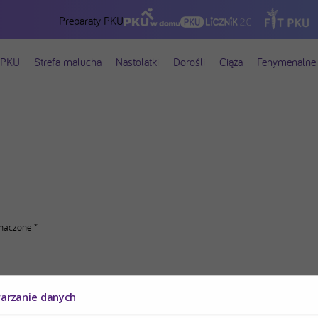
Preparaty PKU
 PKU
Strefa malucha
Nastolatki
Dorośli
Ciąża
Fenymenalne 
znaczone
*
warzanie danych