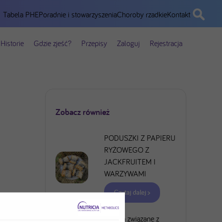
Tabela PHE
Poradnie i stowarzyszenia
Choroby rzadkie
Kontakt
Historie
Gdzie zjeść?
Przepisy
Zaloguj
Rejestracja
Zobacz również
PODUSZKI Z PAPIERU
RYŻOWEGO Z
JACKFRUITEM I
WARZYWAMI
Czytaj dalej >
Ryzyka związane z