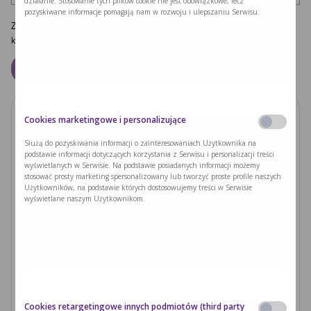
działanie. Stosowanie tych plików cookie nie jest obowiązkowe, lecz
pozyskiwane informacje pomagają nam w rozwoju i ulepszaniu Serwisu.
Zapamiętaj moje dane w tej przeglądarce podczas pisania kolejnych
komentarzy.
Cookies marketingowe i personalizujące
Zobacz również
Służą do pozyskiwania informacji o zainteresowaniach Użytkownika na
podstawie informacji dotyczących korzystania z Serwisu i personalizacji treści
PODUSZKI Z PAPIERU RYŻOWEGO Z
wyświetlanych w Serwisie. Na podstawie posiadanych informacji możemy
JACKFRUITEM I WARZYWAMI
stosować prosty marketing spersonalizowany lub tworzyć proste profile naszych
Użytkowników, na podstawie których dostosowujemy treści w Serwisie
wyświetlane naszym Użytkownikom.
Czytaj dalej >
Ryzyka związane z nieleczoną fenyloketonurią i
zajściem w ciążę
Czytaj dalej >
Cookies retargetingowe innych podmiotów (third party