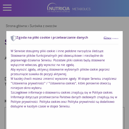
Strona główna
> Surówka z owoców
Zgoda na pliki cookie i przetwarzanie danych
SURÓWKA Z OWOCÓW
W Serwisie stosujemy pliki cookie i inne podobne narzędzia śledzące.
Stosowanie plików funkcjonalnych jest obowiązkowe i niezbędne do
Autor:
Redakcja Nutricia
|
Opublikowano:
2022-10-24
poprawnego działania Serwisu. Pozostałe pliki cookies będą stosowane
wyłącznie wówczas, gdy wyrazisz na nie zgodę.
Aby wyrazić zgodę, aktywuj stosowanie wybranych plików cookie poprzez
przesunięcie suwaka do pozycji aktywnej.
Dodaj komentarz
W każdej chwili możesz zmienić wyrażone zgody. W stopce Serwisu znajdziesz
"Ustawienia prywatności" / "Ustawienia cookies", które ponownie otworzą
Twój adres e-mail nie zostanie opublikowany.
Wymagane pola są oznaczone
*
niniejsze okno wyboru.
Szczegółowe informacje o stosowaniu cookies znajdują się w
Polityce cookies
.
Informacje dotyczące przetwarzania Państwa danych osobowych znajdują się w
Komentarz
*
Polityce prywatności
. Polityka cookies oraz Polityka prywatności są dodatkowo
dostępne w każdym czasie w stopce Serwisu.