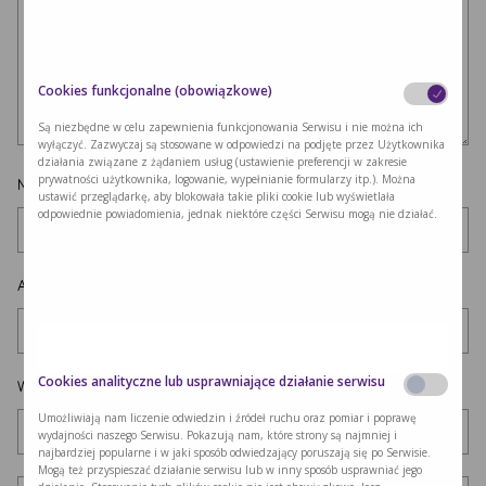
Cookies funkcjonalne (obowiązkowe)
Są niezbędne w celu zapewnienia funkcjonowania Serwisu i nie można ich
wyłączyć. Zazwyczaj są stosowane w odpowiedzi na podjęte przez Użytkownika
działania związane z żądaniem usług (ustawienie preferencji w zakresie
prywatności użytkownika, logowanie, wypełnianie formularzy itp.). Można
Nazwa
*
ustawić przeglądarkę, aby blokowała takie pliki cookie lub wyświetlała
odpowiednie powiadomienia, jednak niektóre części Serwisu mogą nie działać.
Adres e-mail
*
Cookies analityczne lub usprawniające działanie serwisu
Witryna internetowa
Umożliwiają nam liczenie odwiedzin i źródeł ruchu oraz pomiar i poprawę
wydajności naszego Serwisu. Pokazują nam, które strony są najmniej i
najbardziej popularne i w jaki sposób odwiedzający poruszają się po Serwisie.
Mogą też przyspieszać działanie serwisu lub w inny sposób usprawniać jego