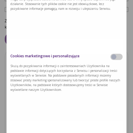
działanie. Stosowanie tych plików cookie nie jest obowiązkowe, lecz
pozyskiwane informacje pomagają nam w rozwoju i ulepszaniu Serwisu.
Zapamiętaj moje dane w tej przeglądarce podczas pisania kolejnych
komentarzy.
Cookies marketingowe i personalizujące
Zobacz również
Służą do pozyskiwania informacji o zainteresowaniach Użytkownika na
podstawie informacji dotyczących korzystania z Serwisu i personalizacji treści
wyświetlanych w Serwisie. Na podstawie posiadanych informacji możemy
PODUSZKI Z PAPIERU RYŻOWEGO Z
stosować prosty marketing spersonalizowany lub tworzyć proste profile naszych
JACKFRUITEM I WARZYWAMI
Użytkowników, na podstawie których dostosowujemy treści w Serwisie
wyświetlane naszym Użytkownikom.
Czytaj dalej >
Ryzyka związane z nieleczoną fenyloketonurią i
zajściem w ciążę
Czytaj dalej >