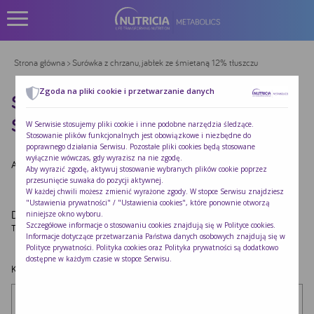
Strona główna
> Surówka z chrzanu, jabłek ze śmietaną 12% tłuszczu
Zgoda na pliki cookie i przetwarzanie danych
SURÓWKA Z CHRZANU, JABŁEK ZE
ŚMIETANĄ 12% TŁUSZCZU
W Serwisie stosujemy pliki cookie i inne podobne narzędzia śledzące.
Stosowanie plików funkcjonalnych jest obowiązkowe i niezbędne do
poprawnego działania Serwisu. Pozostałe pliki cookies będą stosowane
wyłącznie wówczas, gdy wyrazisz na nie zgodę.
Autor:
Redakcja Nutricia
|
Opublikowano:
2022-10-24
Aby wyrazić zgodę, aktywuj stosowanie wybranych plików cookie poprzez
przesunięcie suwaka do pozycji aktywnej.
W każdej chwili możesz zmienić wyrażone zgody. W stopce Serwisu znajdziesz
"Ustawienia prywatności" / "Ustawienia cookies", które ponownie otworzą
Dodaj komentarz
niniejsze okno wyboru.
Szczegółowe informacje o stosowaniu cookies znajdują się w
Polityce cookies
.
Twój adres e-mail nie zostanie opublikowany.
Wymagane pola są oznaczone
*
Informacje dotyczące przetwarzania Państwa danych osobowych znajdują się w
Polityce prywatności
. Polityka cookies oraz Polityka prywatności są dodatkowo
dostępne w każdym czasie w stopce Serwisu.
Komentarz
*