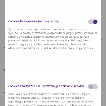
Cookies funkcjonalne (obowiązkowe)
Są niezbędne w celu zapewnienia funkcjonowania Serwisu i nie można ich
wyłączyć. Zazwyczaj są stosowane w odpowiedzi na podjęte przez Użytkownika
działania związane z żądaniem usług (ustawienie preferencji w zakresie
prywatności użytkownika, logowanie, wypełnianie formularzy itp.). Można
ustawić przeglądarkę, aby blokowała takie pliki cookie lub wyświetlała
Nazwa
*
odpowiednie powiadomienia, jednak niektóre części Serwisu mogą nie działać.
Adres e-mail
*
Cookies analityczne lub usprawniające działanie serwisu
Witryna internetowa
Umożliwiają nam liczenie odwiedzin i źródeł ruchu oraz pomiar i poprawę
wydajności naszego Serwisu. Pokazują nam, które strony są najmniej i
najbardziej popularne i w jaki sposób odwiedzający poruszają się po Serwisie.
Mogą też przyspieszać działanie serwisu lub w inny sposób usprawniać jego