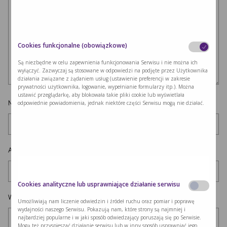
Cookies funkcjonalne (obowiązkowe)
Są niezbędne w celu zapewnienia funkcjonowania Serwisu i nie można ich
wyłączyć. Zazwyczaj są stosowane w odpowiedzi na podjęte przez Użytkownika
działania związane z żądaniem usług (ustawienie preferencji w zakresie
prywatności użytkownika, logowanie, wypełnianie formularzy itp.). Można
ustawić przeglądarkę, aby blokowała takie pliki cookie lub wyświetlała
Nazwa
*
odpowiednie powiadomienia, jednak niektóre części Serwisu mogą nie działać.
Adres e-mail
*
Cookies analityczne lub usprawniające działanie serwisu
Witryna internetowa
Umożliwiają nam liczenie odwiedzin i źródeł ruchu oraz pomiar i poprawę
wydajności naszego Serwisu. Pokazują nam, które strony są najmniej i
najbardziej popularne i w jaki sposób odwiedzający poruszają się po Serwisie.
Mogą też przyspieszać działanie serwisu lub w inny sposób usprawniać jego