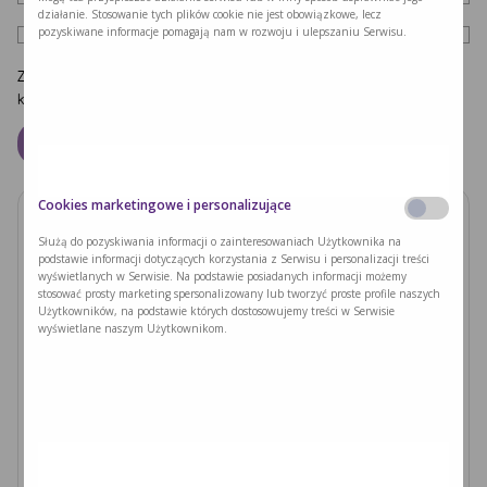
działanie. Stosowanie tych plików cookie nie jest obowiązkowe, lecz
pozyskiwane informacje pomagają nam w rozwoju i ulepszaniu Serwisu.
Zapamiętaj moje dane w tej przeglądarce podczas pisania kolejnych
komentarzy.
Cookies marketingowe i personalizujące
Zobacz również
Służą do pozyskiwania informacji o zainteresowaniach Użytkownika na
podstawie informacji dotyczących korzystania z Serwisu i personalizacji treści
wyświetlanych w Serwisie. Na podstawie posiadanych informacji możemy
PODUSZKI Z PAPIERU RYŻOWEGO Z
stosować prosty marketing spersonalizowany lub tworzyć proste profile naszych
JACKFRUITEM I WARZYWAMI
Użytkowników, na podstawie których dostosowujemy treści w Serwisie
wyświetlane naszym Użytkownikom.
Czytaj dalej >
Ryzyka związane z nieleczoną fenyloketonurią i
zajściem w ciążę
Czytaj dalej >