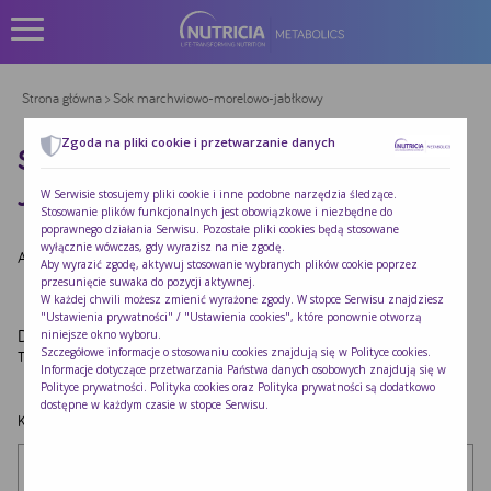
Strona główna
> Sok marchwiowo-morelowo-jabłkowy
Zgoda na pliki cookie i przetwarzanie danych
SOK MARCHWIOWO-MORELOWO-
JABŁKOWY
W Serwisie stosujemy pliki cookie i inne podobne narzędzia śledzące.
Stosowanie plików funkcjonalnych jest obowiązkowe i niezbędne do
poprawnego działania Serwisu. Pozostałe pliki cookies będą stosowane
wyłącznie wówczas, gdy wyrazisz na nie zgodę.
Autor:
Redakcja Nutricia
|
Opublikowano:
2022-10-24
Aby wyrazić zgodę, aktywuj stosowanie wybranych plików cookie poprzez
przesunięcie suwaka do pozycji aktywnej.
W każdej chwili możesz zmienić wyrażone zgody. W stopce Serwisu znajdziesz
"Ustawienia prywatności" / "Ustawienia cookies", które ponownie otworzą
Dodaj komentarz
niniejsze okno wyboru.
Szczegółowe informacje o stosowaniu cookies znajdują się w
Polityce cookies
.
Twój adres e-mail nie zostanie opublikowany.
Wymagane pola są oznaczone
*
Informacje dotyczące przetwarzania Państwa danych osobowych znajdują się w
Polityce prywatności
. Polityka cookies oraz Polityka prywatności są dodatkowo
dostępne w każdym czasie w stopce Serwisu.
Komentarz
*