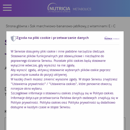
Strona główna
> Sok marchwiowo-bananowo-jabłkowy, z witaminami E i C
Zgoda na pliki cookie i przetwarzanie danych
SOK MARCHWIOWO-BANANOWO-
JABŁKOWY, Z WITAMINAMI E I C
W Serwisie stosujemy pliki cookie i inne podobne narzędzia śledzące.
Stosowanie plików funkcjonalnych jest obowiązkowe i niezbędne do
poprawnego działania Serwisu. Pozostałe pliki cookies będą stosowane
wyłącznie wówczas, gdy wyrazisz na nie zgodę.
Autor:
Redakcja Nutricia
|
Opublikowano:
2022-10-24
Aby wyrazić zgodę, aktywuj stosowanie wybranych plików cookie poprzez
przesunięcie suwaka do pozycji aktywnej.
W każdej chwili możesz zmienić wyrażone zgody. W stopce Serwisu znajdziesz
"Ustawienia prywatności" / "Ustawienia cookies", które ponownie otworzą
Dodaj komentarz
niniejsze okno wyboru.
Szczegółowe informacje o stosowaniu cookies znajdują się w
Polityce cookies
.
Twój adres e-mail nie zostanie opublikowany.
Wymagane pola są oznaczone
*
Informacje dotyczące przetwarzania Państwa danych osobowych znajdują się w
Polityce prywatności
. Polityka cookies oraz Polityka prywatności są dodatkowo
dostępne w każdym czasie w stopce Serwisu.
Komentarz
*