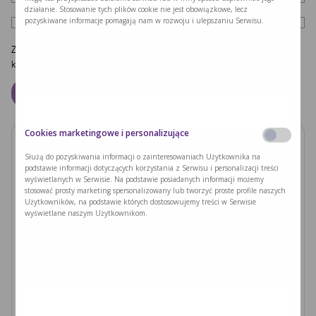
działanie. Stosowanie tych plików cookie nie jest obowiązkowe, lecz
pozyskiwane informacje pomagają nam w rozwoju i ulepszaniu Serwisu.
Zapamiętaj moje dane w tej przeglądarce podczas pisania kolejnych
komentarzy.
Cookies marketingowe i personalizujące
Zobacz również
Służą do pozyskiwania informacji o zainteresowaniach Użytkownika na
podstawie informacji dotyczących korzystania z Serwisu i personalizacji treści
wyświetlanych w Serwisie. Na podstawie posiadanych informacji możemy
PODUSZKI Z PAPIERU RYŻOWEGO Z
stosować prosty marketing spersonalizowany lub tworzyć proste profile naszych
JACKFRUITEM I WARZYWAMI
Użytkowników, na podstawie których dostosowujemy treści w Serwisie
wyświetlane naszym Użytkownikom.
Czytaj dalej >
Ryzyka związane z nieleczoną fenyloketonurią i
zajściem w ciążę
Czytaj dalej >