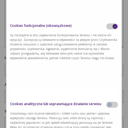
Cookies funkcjonalne (obowiązkowe)
Są niezbędne w celu zapewnienia funkcjonowania Serwisu i nie można ich
wyłączyć. Zazwyczaj są stosowane w odpowiedzi na podjęte przez Użytkownika
działania związane z żądaniem usług (ustawienie preferencji w zakresie
prywatności użytkownika, logowanie, wypełnianie formularzy itp.). Można
ustawić przeglądarkę, aby blokowała takie pliki cookie lub wyświetlała
Nazwa
*
odpowiednie powiadomienia, jednak niektóre części Serwisu mogą nie działać.
Adres e-mail
*
Cookies analityczne lub usprawniające działanie serwisu
Witryna internetowa
Umożliwiają nam liczenie odwiedzin i źródeł ruchu oraz pomiar i poprawę
wydajności naszego Serwisu. Pokazują nam, które strony są najmniej i
najbardziej popularne i w jaki sposób odwiedzający poruszają się po Serwisie.
Mogą też przyspieszać działanie serwisu lub w inny sposób usprawniać jego