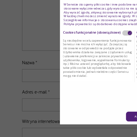
W Serwisie stosujemy pliki cookie i inne podobne na
stosowane wyłącznie wówczas, gdy wyrazisz na nie z
Aby wyrazić zgodę, aktywuj stosowanie wybranych pl
W każdej chwili możesz zmienić wyrażone zgody. W s
Szczegółowe informacje o stosowaniu cookies znajdu
Polityka prywatności są dodatkowo dostępne w każd
Cookies funkcjonalne (obowiązkowe)
Są niezbędne w celu zapewnienia funkcjonowania
Serwisu i nie można ich wyłączyć. Zazwyczaj są
stosowane w odpowiedzi na podjęte przez
Użytkownika działania związane z żądaniem usług
(ustawienie preferencji w zakresie prywatności
użytkownika, logowanie, wypełnianie formularzy
Nazwa
*
itp.). Można ustawić przeglądarkę, aby blokowała
takie pliki cookie lub wyświetlała odpowiednie
powiadomienia, jednak niektóre części Serwisu
mogą nie działać.
Adres e-mail
*
A
Witryna internetowa