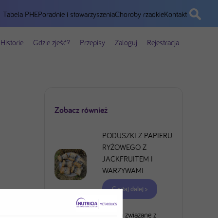
Tabela PHE
Poradnie i stowarzyszenia
Choroby rzadkie
Kontakt
Historie
Gdzie zjeść?
Przepisy
Zaloguj
Rejestracja
Zobacz również
PODUSZKI Z PAPIERU
RYŻOWEGO Z
JACKFRUITEM I
WARZYWAMI
Czytaj dalej >
Ryzyka związane z