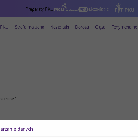
Preparaty PKU
 PKU
Strefa malucha
Nastolatki
Dorośli
Ciąża
Fenymenalne 
znaczone
*
warzanie danych