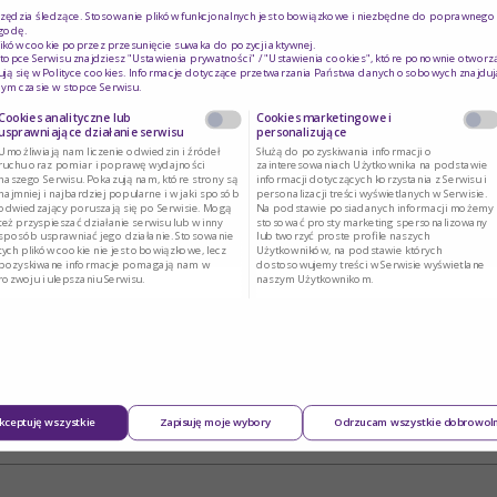
rzędzia śledzące. Stosowanie plików funkcjonalnych jest obowiązkowe i niezbędne do poprawnego d
godę.
ików cookie poprzez przesunięcie suwaka do pozycji aktywnej.
topce Serwisu znajdziesz "Ustawienia prywatności" / "Ustawienia cookies", które ponownie otworz
ją się w
Polityce cookies
. Informacje dotyczące przetwarzania Państwa danych osobowych znajduj
ym czasie w stopce Serwisu.
Cookies analityczne lub
Cookies marketingowe i
usprawniające działanie serwisu
personalizujące
Umożliwiają nam liczenie odwiedzin i źródeł
Służą do pozyskiwania informacji o
ruchu oraz pomiar i poprawę wydajności
zainteresowaniach Użytkownika na podstawie
naszego Serwisu. Pokazują nam, które strony są
informacji dotyczących korzystania z Serwisu i
najmniej i najbardziej popularne i w jaki sposób
personalizacji treści wyświetlanych w Serwisie.
odwiedzający poruszają się po Serwisie. Mogą
Na podstawie posiadanych informacji możemy
też przyspieszać działanie serwisu lub w inny
stosować prosty marketing spersonalizowany
sposób usprawniać jego działanie. Stosowanie
lub tworzyć proste profile naszych
tych plików cookie nie jest obowiązkowe, lecz
Użytkowników, na podstawie których
pozyskiwane informacje pomagają nam w
dostosowujemy treści w Serwisie wyświetlane
rozwoju i ulepszaniu Serwisu.
naszym Użytkownikom.
kceptuję wszystkie
Zapisuję moje wybory
Odrzucam wszystkie dobrowol