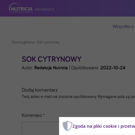
Wszystko o
Strona główna
> Sok cytrynowy
SOK CYTRYNOWY
Autor:
Redakcja Nutricia
|
Opublikowano:
2022-10-24
Dodaj komentarz
Twój adres e-mail nie zostanie opublikowany.
Wymagane pola są o
Komentarz
*
Zgoda na pliki cookie i przet