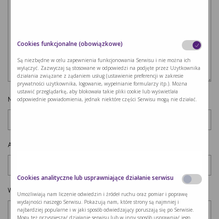
Cookies funkcjonalne (obowiązkowe)
Są niezbędne w celu zapewnienia funkcjonowania Serwisu i nie można ich
wyłączyć. Zazwyczaj są stosowane w odpowiedzi na podjęte przez Użytkownika
działania związane z żądaniem usług (ustawienie preferencji w zakresie
prywatności użytkownika, logowanie, wypełnianie formularzy itp.). Można
ustawić przeglądarkę, aby blokowała takie pliki cookie lub wyświetlała
Nazwa
*
odpowiednie powiadomienia, jednak niektóre części Serwisu mogą nie działać.
Adres e-mail
*
Cookies analityczne lub usprawniające działanie serwisu
Witryna internetowa
Umożliwiają nam liczenie odwiedzin i źródeł ruchu oraz pomiar i poprawę
wydajności naszego Serwisu. Pokazują nam, które strony są najmniej i
najbardziej popularne i w jaki sposób odwiedzający poruszają się po Serwisie.
Mogą też przyspieszać działanie serwisu lub w inny sposób usprawniać jego