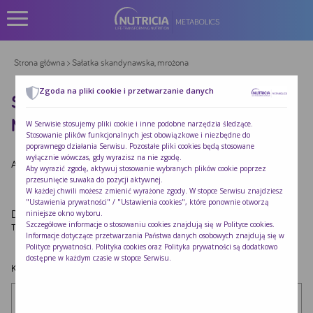
Strona główna
> Sałatka skandynawska, mrożona
Zgoda na pliki cookie i przetwarzanie danych
SAŁATKA SKANDYNAWSKA,
MROŻONA
W Serwisie stosujemy pliki cookie i inne podobne narzędzia śledzące.
Stosowanie plików funkcjonalnych jest obowiązkowe i niezbędne do
poprawnego działania Serwisu. Pozostałe pliki cookies będą stosowane
wyłącznie wówczas, gdy wyrazisz na nie zgodę.
Autor:
Redakcja Nutricia
|
Opublikowano:
2022-10-24
Aby wyrazić zgodę, aktywuj stosowanie wybranych plików cookie poprzez
przesunięcie suwaka do pozycji aktywnej.
W każdej chwili możesz zmienić wyrażone zgody. W stopce Serwisu znajdziesz
"Ustawienia prywatności" / "Ustawienia cookies", które ponownie otworzą
Dodaj komentarz
niniejsze okno wyboru.
Szczegółowe informacje o stosowaniu cookies znajdują się w
Polityce cookies
.
Twój adres e-mail nie zostanie opublikowany.
Wymagane pola są oznaczone
*
Informacje dotyczące przetwarzania Państwa danych osobowych znajdują się w
Polityce prywatności
. Polityka cookies oraz Polityka prywatności są dodatkowo
dostępne w każdym czasie w stopce Serwisu.
Komentarz
*