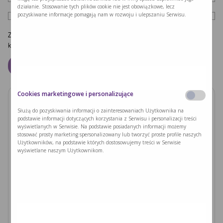
działanie. Stosowanie tych plików cookie nie jest obowiązkowe, lecz
pozyskiwane informacje pomagają nam w rozwoju i ulepszaniu Serwisu.
Zapamiętaj moje dane w tej przeglądarce podczas pisania kolejnych
komentarzy.
Cookies marketingowe i personalizujące
Zobacz również
Służą do pozyskiwania informacji o zainteresowaniach Użytkownika na
podstawie informacji dotyczących korzystania z Serwisu i personalizacji treści
wyświetlanych w Serwisie. Na podstawie posiadanych informacji możemy
PODUSZKI Z PAPIERU RYŻOWEGO Z
stosować prosty marketing spersonalizowany lub tworzyć proste profile naszych
JACKFRUITEM I WARZYWAMI
Użytkowników, na podstawie których dostosowujemy treści w Serwisie
wyświetlane naszym Użytkownikom.
Czytaj dalej >
Ryzyka związane z nieleczoną fenyloketonurią i
zajściem w ciążę
Czytaj dalej >