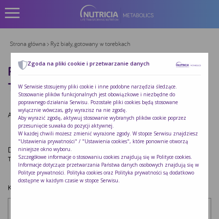
Strona główna
> Ryż biały, gotowany w torebkach
Zgoda na pliki cookie i przetwarzanie danych
RYŻ BIAŁY, GOTOWANY W
TOREBKACH
W Serwisie stosujemy pliki cookie i inne podobne narzędzia śledzące.
Stosowanie plików funkcjonalnych jest obowiązkowe i niezbędne do
poprawnego działania Serwisu. Pozostałe pliki cookies będą stosowane
wyłącznie wówczas, gdy wyrazisz na nie zgodę.
Autor:
Redakcja Nutricia
|
Opublikowano:
2022-10-24
Aby wyrazić zgodę, aktywuj stosowanie wybranych plików cookie poprzez
przesunięcie suwaka do pozycji aktywnej.
W każdej chwili możesz zmienić wyrażone zgody. W stopce Serwisu znajdziesz
"Ustawienia prywatności" / "Ustawienia cookies", które ponownie otworzą
Dodaj komentarz
niniejsze okno wyboru.
Szczegółowe informacje o stosowaniu cookies znajdują się w
Polityce cookies
.
Twój adres e-mail nie zostanie opublikowany.
Wymagane pola są oznaczone
*
Informacje dotyczące przetwarzania Państwa danych osobowych znajdują się w
Polityce prywatności
. Polityka cookies oraz Polityka prywatności są dodatkowo
dostępne w każdym czasie w stopce Serwisu.
Komentarz
*