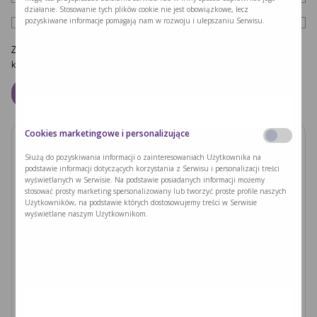
działanie. Stosowanie tych plików cookie nie jest obowiązkowe, lecz
pozyskiwane informacje pomagają nam w rozwoju i ulepszaniu Serwisu.
Zapamiętaj moje dane w tej przeglądarce podczas pisania kolejnych
komentarzy.
Cookies marketingowe i personalizujące
Zobacz również
Służą do pozyskiwania informacji o zainteresowaniach Użytkownika na
podstawie informacji dotyczących korzystania z Serwisu i personalizacji treści
wyświetlanych w Serwisie. Na podstawie posiadanych informacji możemy
PODUSZKI Z PAPIERU RYŻOWEGO Z
stosować prosty marketing spersonalizowany lub tworzyć proste profile naszych
JACKFRUITEM I WARZYWAMI
Użytkowników, na podstawie których dostosowujemy treści w Serwisie
wyświetlane naszym Użytkownikom.
Czytaj dalej >
Ryzyka związane z nieleczoną fenyloketonurią i
zajściem w ciążę
Czytaj dalej >