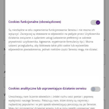
Cookies funkcjonalne (obowiązkowe)
Są niezbędne w celu zapewnienia funkcjonowania Serwisu i nie można ich
wyłączyć. Zazwyczaj są stosowane w odpowiedzi na podjęte przez Użytkownika
działania związane z żądaniem usług (ustawienie preferencji w zakresie
prywatności użytkownika, logowanie, wypełnianie formularzy itp.). Można
ustawić przeglądarkę, aby blokowała takie pliki cookie lub wyświetlała
Nazwa
*
odpowiednie powiadomienia, jednak niektóre części Serwisu mogą nie działać.
Adres e-mail
*
Cookies analityczne lub usprawniające działanie serwisu
Witryna internetowa
Umożliwiają nam liczenie odwiedzin i źródeł ruchu oraz pomiar i poprawę
wydajności naszego Serwisu. Pokazują nam, które strony są najmniej i
najbardziej popularne i w jaki sposób odwiedzający poruszają się po Serwisie.
Mogą też przyspieszać działanie serwisu lub w inny sposób usprawniać jego