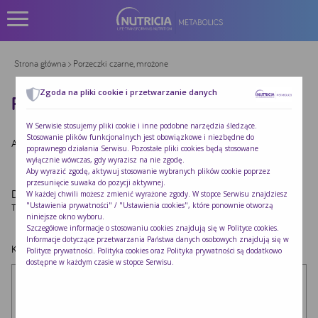
Strona główna
> Porzeczki czarne, mrożone
Zgoda na pliki cookie i przetwarzanie danych
PORZECZKI CZARNE, MROŻONE
W Serwisie stosujemy pliki cookie i inne podobne narzędzia śledzące.
Stosowanie plików funkcjonalnych jest obowiązkowe i niezbędne do
Autor:
Redakcja Nutricia
|
Opublikowano:
2022-10-24
poprawnego działania Serwisu. Pozostałe pliki cookies będą stosowane
wyłącznie wówczas, gdy wyrazisz na nie zgodę.
Aby wyrazić zgodę, aktywuj stosowanie wybranych plików cookie poprzez
przesunięcie suwaka do pozycji aktywnej.
Dodaj komentarz
W każdej chwili możesz zmienić wyrażone zgody. W stopce Serwisu znajdziesz
"Ustawienia prywatności" / "Ustawienia cookies", które ponownie otworzą
Twój adres e-mail nie zostanie opublikowany.
Wymagane pola są oznaczone
*
niniejsze okno wyboru.
Szczegółowe informacje o stosowaniu cookies znajdują się w
Polityce cookies
.
Informacje dotyczące przetwarzania Państwa danych osobowych znajdują się w
Komentarz
*
Polityce prywatności
. Polityka cookies oraz Polityka prywatności są dodatkowo
dostępne w każdym czasie w stopce Serwisu.