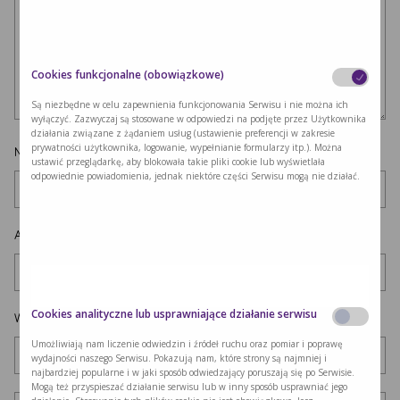
Cookies funkcjonalne (obowiązkowe)
Są niezbędne w celu zapewnienia funkcjonowania Serwisu i nie można ich
wyłączyć. Zazwyczaj są stosowane w odpowiedzi na podjęte przez Użytkownika
działania związane z żądaniem usług (ustawienie preferencji w zakresie
prywatności użytkownika, logowanie, wypełnianie formularzy itp.). Można
Nazwa
*
ustawić przeglądarkę, aby blokowała takie pliki cookie lub wyświetlała
odpowiednie powiadomienia, jednak niektóre części Serwisu mogą nie działać.
Adres e-mail
*
Cookies analityczne lub usprawniające działanie serwisu
Witryna internetowa
Umożliwiają nam liczenie odwiedzin i źródeł ruchu oraz pomiar i poprawę
wydajności naszego Serwisu. Pokazują nam, które strony są najmniej i
najbardziej popularne i w jaki sposób odwiedzający poruszają się po Serwisie.
Mogą też przyspieszać działanie serwisu lub w inny sposób usprawniać jego