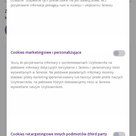
działanie. Stosowanie tych plików cookie nie jest obowiązkowe, lecz
pozyskiwane informacje pomagają nam w rozwoju i ulepszaniu Serwisu.
Zapamiętaj moje dane w tej przeglądarce podczas pisania kolejnych
komentarzy.
Cookies marketingowe i personalizujące
Zobacz również
Służą do pozyskiwania informacji o zainteresowaniach Użytkownika na
podstawie informacji dotyczących korzystania z Serwisu i personalizacji treści
PODUSZKI Z PAPIERU RYŻOWEGO Z
wyświetlanych w Serwisie. Na podstawie posiadanych informacji możemy
JACKFRUITEM I WARZYWAMI
stosować prosty marketing spersonalizowany lub tworzyć proste profile naszych
Użytkowników, na podstawie których dostosowujemy treści w Serwisie
wyświetlane naszym Użytkownikom.
Czytaj dalej >
Ryzyka związane z nieleczoną fenyloketonurią i
zajściem w ciążę
Czytaj dalej >
Cookies retargetingowe innych podmiotów (third party