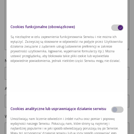
Cookies funkcjonalne (obowiązkowe)
Są niezbędne w celu zapewnienia funkcjonowania Serwisu i nie można ich
wyłączyć. Zazwyczaj są stosowane w odpowiedzi na podjęte przez Użytkownika
działania związane z żądaniem usług (ustawienie preferencji w zakresie
prywatności użytkownika, logowanie, wypełnianie formularzy itp.). Można
ustawić przeglądarkę, aby blokowała takie pliki cookie lub wyświetlała
Nazwa
*
odpowiednie powiadomienia, jednak niektóre części Serwisu mogą nie działać.
Adres e-mail
*
Cookies analityczne lub usprawniające działanie serwisu
Witryna internetowa
Umożliwiają nam liczenie odwiedzin i źródeł ruchu oraz pomiar i poprawę
wydajności naszego Serwisu. Pokazują nam, które strony są najmniej i
najbardziej popularne i w jaki sposób odwiedzający poruszają się po Serwisie.
Mogą też przyspieszać działanie serwisu lub w inny sposób usprawniać jego