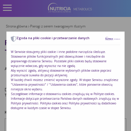
Strona główna
> Pierogi z serem twarogowym tłustym
Zgoda na pliki cookie i przetwarzanie danych
PIEROGI Z SEREM TWAROGOWYM
TŁUSTYM
W Serwisie stosujemy pliki cookie i inne podobne narzędzia śledzące.
Stosowanie plików funkcjonalnych jest obowiązkowe i niezbędne do
poprawnego działania Serwisu. Pozostałe pliki cookies będą stosowane
wyłącznie wówczas, gdy wyrazisz na nie zgodę.
Autor:
Redakcja Nutricia
|
Opublikowano:
2022-10-24
Aby wyrazić zgodę, aktywuj stosowanie wybranych plików cookie poprzez
przesunięcie suwaka do pozycji aktywnej.
W każdej chwili możesz zmienić wyrażone zgody. W stopce Serwisu znajdziesz
"Ustawienia prywatności" / "Ustawienia cookies", które ponownie otworzą
Dodaj komentarz
niniejsze okno wyboru.
Szczegółowe informacje o stosowaniu cookies znajdują się w
Polityce cookies
.
Twój adres e-mail nie zostanie opublikowany.
Wymagane pola są oznaczone
*
Informacje dotyczące przetwarzania Państwa danych osobowych znajdują się w
Polityce prywatności
. Polityka cookies oraz Polityka prywatności są dodatkowo
dostępne w każdym czasie w stopce Serwisu.
Komentarz
*