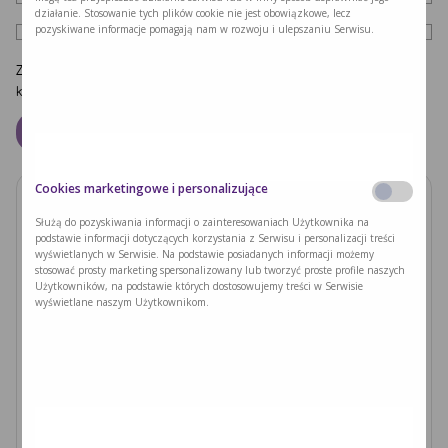
działanie. Stosowanie tych plików cookie nie jest obowiązkowe, lecz
pozyskiwane informacje pomagają nam w rozwoju i ulepszaniu Serwisu.
Zapamiętaj moje dane w tej przeglądarce podczas pisania kolejnych
komentarzy.
Cookies marketingowe i personalizujące
Zobacz również
Służą do pozyskiwania informacji o zainteresowaniach Użytkownika na
podstawie informacji dotyczących korzystania z Serwisu i personalizacji treści
wyświetlanych w Serwisie. Na podstawie posiadanych informacji możemy
PODUSZKI Z PAPIERU RYŻOWEGO Z
stosować prosty marketing spersonalizowany lub tworzyć proste profile naszych
JACKFRUITEM I WARZYWAMI
Użytkowników, na podstawie których dostosowujemy treści w Serwisie
wyświetlane naszym Użytkownikom.
Czytaj dalej >
Ryzyka związane z nieleczoną fenyloketonurią i
zajściem w ciążę
Czytaj dalej >