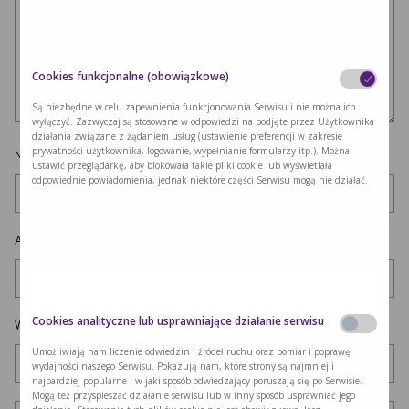
Cookies funkcjonalne (obowiązkowe)
Są niezbędne w celu zapewnienia funkcjonowania Serwisu i nie można ich
wyłączyć. Zazwyczaj są stosowane w odpowiedzi na podjęte przez Użytkownika
działania związane z żądaniem usług (ustawienie preferencji w zakresie
prywatności użytkownika, logowanie, wypełnianie formularzy itp.). Można
Nazwa
*
ustawić przeglądarkę, aby blokowała takie pliki cookie lub wyświetlała
odpowiednie powiadomienia, jednak niektóre części Serwisu mogą nie działać.
Adres e-mail
*
Cookies analityczne lub usprawniające działanie serwisu
Witryna internetowa
Umożliwiają nam liczenie odwiedzin i źródeł ruchu oraz pomiar i poprawę
wydajności naszego Serwisu. Pokazują nam, które strony są najmniej i
najbardziej popularne i w jaki sposób odwiedzający poruszają się po Serwisie.
Mogą też przyspieszać działanie serwisu lub w inny sposób usprawniać jego