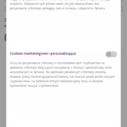
działanie. Stosowanie tych plików cookie nie jest obowiązkowe, lecz
pozyskiwane informacje pomagają nam w rozwoju i ulepszaniu Serwisu.
Zapamiętaj moje dane w tej przeglądarce podczas pisania kolejnych
komentarzy.
Cookies marketingowe i personalizujące
Zobacz również
Służą do pozyskiwania informacji o zainteresowaniach Użytkownika na
podstawie informacji dotyczących korzystania z Serwisu i personalizacji treści
wyświetlanych w Serwisie. Na podstawie posiadanych informacji możemy
PODUSZKI Z PAPIERU RYŻOWEGO Z
stosować prosty marketing spersonalizowany lub tworzyć proste profile naszych
JACKFRUITEM I WARZYWAMI
Użytkowników, na podstawie których dostosowujemy treści w Serwisie
wyświetlane naszym Użytkownikom.
Czytaj dalej >
Ryzyka związane z nieleczoną fenyloketonurią i
zajściem w ciążę
Czytaj dalej >