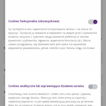
Cookies funkcjonalne (obowiązkowe)
Są niezbędne w celu zapewnienia funkcjonowania Serwisu i nie można ich
wyłączyć. Zazwyczaj są stosowane w odpowiedzi na podjęte przez Użytkownika
działania związane z żądaniem usług (ustawienie preferencji w zakresie
prywatności użytkownika, logowanie, wypełnianie formularzy itp.). Można
ustawić przeglądarkę, aby blokowała takie pliki cookie lub wyświetlała
Nazwa
*
odpowiednie powiadomienia, jednak niektóre części Serwisu mogą nie działać.
Adres e-mail
*
Cookies analityczne lub usprawniające działanie serwisu
Witryna internetowa
Umożliwiają nam liczenie odwiedzin i źródeł ruchu oraz pomiar i poprawę
wydajności naszego Serwisu. Pokazują nam, które strony są najmniej i
najbardziej popularne i w jaki sposób odwiedzający poruszają się po Serwisie.
Mogą też przyspieszać działanie serwisu lub w inny sposób usprawniać jego