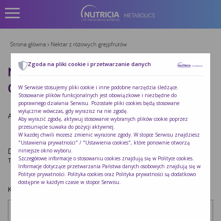
Strona główna
> Nektar z różowych grejpfrutów
Zgoda na pliki cookie i przetwarzanie danych
NEKTAR Z RÓŻOWYCH
GREJPFRUTÓW
W Serwisie stosujemy pliki cookie i inne podobne narzędzia śledzące.
Stosowanie plików funkcjonalnych jest obowiązkowe i niezbędne do
poprawnego działania Serwisu. Pozostałe pliki cookies będą stosowane
wyłącznie wówczas, gdy wyrazisz na nie zgodę.
Autor:
Redakcja Nutricia
|
Opublikowano:
2022-10-24
Aby wyrazić zgodę, aktywuj stosowanie wybranych plików cookie poprzez
przesunięcie suwaka do pozycji aktywnej.
W każdej chwili możesz zmienić wyrażone zgody. W stopce Serwisu znajdziesz
"Ustawienia prywatności" / "Ustawienia cookies", które ponownie otworzą
Dodaj komentarz
niniejsze okno wyboru.
Szczegółowe informacje o stosowaniu cookies znajdują się w
Polityce cookies
.
Twój adres e-mail nie zostanie opublikowany.
Wymagane pola są oznaczone
*
Informacje dotyczące przetwarzania Państwa danych osobowych znajdują się w
Polityce prywatności
. Polityka cookies oraz Polityka prywatności są dodatkowo
dostępne w każdym czasie w stopce Serwisu.
Komentarz
*