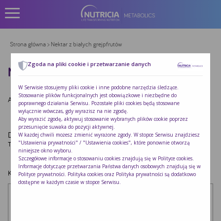
Strona główna
> Nektar z białych grejpfrutów
Zgoda na pliki cookie i przetwarzanie danych
NEKTAR Z BIAŁYCH GREJPFRUTÓW
W Serwisie stosujemy pliki cookie i inne podobne narzędzia śledzące.
Stosowanie plików funkcjonalnych jest obowiązkowe i niezbędne do
Autor:
Redakcja Nutricia
|
Opublikowano:
2022-10-24
poprawnego działania Serwisu. Pozostałe pliki cookies będą stosowane
wyłącznie wówczas, gdy wyrazisz na nie zgodę.
Aby wyrazić zgodę, aktywuj stosowanie wybranych plików cookie poprzez
przesunięcie suwaka do pozycji aktywnej.
Dodaj komentarz
W każdej chwili możesz zmienić wyrażone zgody. W stopce Serwisu znajdziesz
"Ustawienia prywatności" / "Ustawienia cookies", które ponownie otworzą
Twój adres e-mail nie zostanie opublikowany.
Wymagane pola są oznaczone
*
niniejsze okno wyboru.
Szczegółowe informacje o stosowaniu cookies znajdują się w
Polityce cookies
.
Informacje dotyczące przetwarzania Państwa danych osobowych znajdują się w
Komentarz
*
Polityce prywatności
. Polityka cookies oraz Polityka prywatności są dodatkowo
dostępne w każdym czasie w stopce Serwisu.