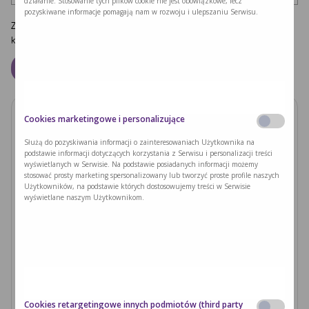
działanie. Stosowanie tych plików cookie nie jest obowiązkowe, lecz
pozyskiwane informacje pomagają nam w rozwoju i ulepszaniu Serwisu.
Zapamiętaj moje dane w tej przeglądarce podczas pisania kolejnych
komentarzy.
Cookies marketingowe i personalizujące
Zobacz również
Służą do pozyskiwania informacji o zainteresowaniach Użytkownika na
podstawie informacji dotyczących korzystania z Serwisu i personalizacji treści
PODUSZKI Z PAPIERU RYŻOWEGO Z
wyświetlanych w Serwisie. Na podstawie posiadanych informacji możemy
JACKFRUITEM I WARZYWAMI
stosować prosty marketing spersonalizowany lub tworzyć proste profile naszych
Użytkowników, na podstawie których dostosowujemy treści w Serwisie
wyświetlane naszym Użytkownikom.
Czytaj dalej >
Ryzyka związane z nieleczoną fenyloketonurią i
zajściem w ciążę
Czytaj dalej >
Cookies retargetingowe innych podmiotów (third party