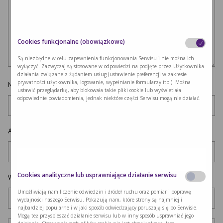
Cookies funkcjonalne (obowiązkowe)
Są niezbędne w celu zapewnienia funkcjonowania Serwisu i nie można ich
wyłączyć. Zazwyczaj są stosowane w odpowiedzi na podjęte przez Użytkownika
działania związane z żądaniem usług (ustawienie preferencji w zakresie
prywatności użytkownika, logowanie, wypełnianie formularzy itp.). Można
Nazwa
*
ustawić przeglądarkę, aby blokowała takie pliki cookie lub wyświetlała
odpowiednie powiadomienia, jednak niektóre części Serwisu mogą nie działać.
Adres e-mail
*
Cookies analityczne lub usprawniające działanie serwisu
Witryna internetowa
Umożliwiają nam liczenie odwiedzin i źródeł ruchu oraz pomiar i poprawę
wydajności naszego Serwisu. Pokazują nam, które strony są najmniej i
najbardziej popularne i w jaki sposób odwiedzający poruszają się po Serwisie.
Mogą też przyspieszać działanie serwisu lub w inny sposób usprawniać jego