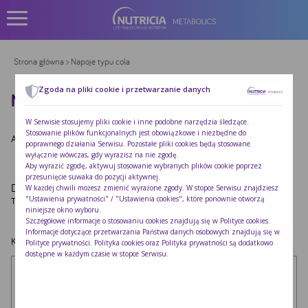
Strona główna
> Napoje typu cola
Zgoda na pliki cookie i przetwarzanie danych
NAPOJE TYPU COLA
W Serwisie stosujemy pliki cookie i inne podobne narzędzia śledzące.
Stosowanie plików funkcjonalnych jest obowiązkowe i niezbędne do
Autor:
Redakcja Nutricia
|
Opublikowano:
2022-10-24
poprawnego działania Serwisu. Pozostałe pliki cookies będą stosowane
wyłącznie wówczas, gdy wyrazisz na nie zgodę.
Aby wyrazić zgodę, aktywuj stosowanie wybranych plików cookie poprzez
przesunięcie suwaka do pozycji aktywnej.
Dodaj komentarz
W każdej chwili możesz zmienić wyrażone zgody. W stopce Serwisu znajdziesz
"Ustawienia prywatności" / "Ustawienia cookies", które ponownie otworzą
Twój adres e-mail nie zostanie opublikowany.
Wymagane pola są oznaczone
*
niniejsze okno wyboru.
Szczegółowe informacje o stosowaniu cookies znajdują się w
Polityce cookies
.
Informacje dotyczące przetwarzania Państwa danych osobowych znajdują się w
Komentarz
*
Polityce prywatności
. Polityka cookies oraz Polityka prywatności są dodatkowo
dostępne w każdym czasie w stopce Serwisu.