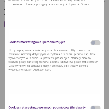
działanie. Stosowanie tych plików cookie nie jest obowiązkowe, lecz
pozyskiwane informacje pomagają nam w rozwoju i ulepszaniu Serwisu.
Zapamiętaj moje dane w tej przeglądarce podczas pisania kolejnych
komentarzy.
Cookies marketingowe i personalizujące
Zobacz również
Służą do pozyskiwania informacji o zainteresowaniach Użytkownika na
podstawie informacji dotyczących korzystania z Serwisu i personalizacji treści
PODUSZKI Z PAPIERU RYŻOWEGO Z
wyświetlanych w Serwisie. Na podstawie posiadanych informacji możemy
JACKFRUITEM I WARZYWAMI
stosować prosty marketing spersonalizowany lub tworzyć proste profile naszych
Użytkowników, na podstawie których dostosowujemy treści w Serwisie
wyświetlane naszym Użytkownikom.
Czytaj dalej >
Ryzyka związane z nieleczoną fenyloketonurią i
zajściem w ciążę
Czytaj dalej >
Cookies retargetingowe innych podmiotów (third party