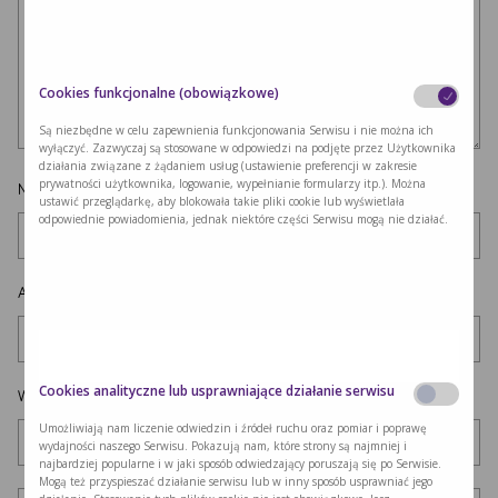
Cookies funkcjonalne (obowiązkowe)
Są niezbędne w celu zapewnienia funkcjonowania Serwisu i nie można ich
wyłączyć. Zazwyczaj są stosowane w odpowiedzi na podjęte przez Użytkownika
działania związane z żądaniem usług (ustawienie preferencji w zakresie
prywatności użytkownika, logowanie, wypełnianie formularzy itp.). Można
Nazwa
*
ustawić przeglądarkę, aby blokowała takie pliki cookie lub wyświetlała
odpowiednie powiadomienia, jednak niektóre części Serwisu mogą nie działać.
Adres e-mail
*
Cookies analityczne lub usprawniające działanie serwisu
Witryna internetowa
Umożliwiają nam liczenie odwiedzin i źródeł ruchu oraz pomiar i poprawę
wydajności naszego Serwisu. Pokazują nam, które strony są najmniej i
najbardziej popularne i w jaki sposób odwiedzający poruszają się po Serwisie.
Mogą też przyspieszać działanie serwisu lub w inny sposób usprawniać jego