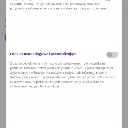
działanie. Stosowanie tych plików cookie nie jest obowiązkowe, lecz
pozyskiwane informacje pomagają nam w rozwoju i ulepszaniu Serwisu.
Zapamiętaj moje dane w tej przeglądarce podczas pisania kolejnych
komentarzy.
Cookies marketingowe i personalizujące
Zobacz również
Służą do pozyskiwania informacji o zainteresowaniach Użytkownika na
podstawie informacji dotyczących korzystania z Serwisu i personalizacji treści
wyświetlanych w Serwisie. Na podstawie posiadanych informacji możemy
PODUSZKI Z PAPIERU RYŻOWEGO Z
stosować prosty marketing spersonalizowany lub tworzyć proste profile naszych
JACKFRUITEM I WARZYWAMI
Użytkowników, na podstawie których dostosowujemy treści w Serwisie
wyświetlane naszym Użytkownikom.
Czytaj dalej >
Ryzyka związane z nieleczoną fenyloketonurią i
zajściem w ciążę
Czytaj dalej >