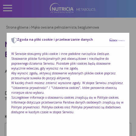
Strona główna
> Mąka owsiana pełnoziarnista, bezglutenowa
Zgoda na pliki cookie i przetwarzanie danych
MĄKA OWSIANA PEŁNOZIARNISTA,
BEZGLUTENOWA
W Serwisie stosujemy pliki cookie i inne podobne narzędzia śledzące.
Stosowanie plików funkcjonalnych jest obowiązkowe i niezbędne do
poprawnego działania Serwisu. Pozostałe pliki cookies będą stosowane
wyłącznie wówczas, gdy wyrazisz na nie zgodę.
Autor:
Redakcja Nutricia
|
Opublikowano:
2022-10-24
Aby wyrazić zgodę, aktywuj stosowanie wybranych plików cookie poprzez
przesunięcie suwaka do pozycji aktywnej.
W każdej chwili możesz zmienić wyrażone zgody. W stopce Serwisu znajdziesz
"Ustawienia prywatności" / "Ustawienia cookies", które ponownie otworzą
Dodaj komentarz
niniejsze okno wyboru.
Szczegółowe informacje o stosowaniu cookies znajdują się w
Polityce cookies
.
Twój adres e-mail nie zostanie opublikowany.
Wymagane pola są oznaczone
*
Informacje dotyczące przetwarzania Państwa danych osobowych znajdują się w
Polityce prywatności
. Polityka cookies oraz Polityka prywatności są dodatkowo
dostępne w każdym czasie w stopce Serwisu.
Komentarz
*