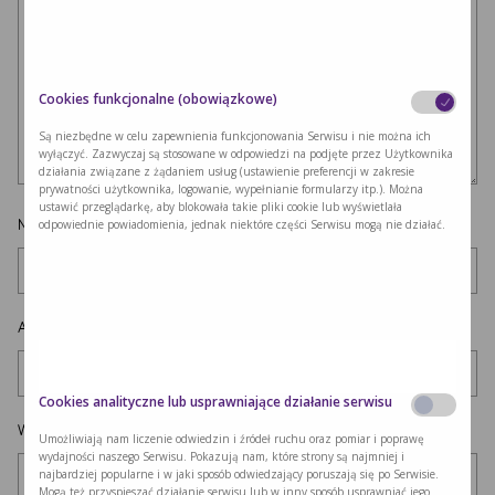
Cookies funkcjonalne (obowiązkowe)
Są niezbędne w celu zapewnienia funkcjonowania Serwisu i nie można ich
wyłączyć. Zazwyczaj są stosowane w odpowiedzi na podjęte przez Użytkownika
działania związane z żądaniem usług (ustawienie preferencji w zakresie
prywatności użytkownika, logowanie, wypełnianie formularzy itp.). Można
ustawić przeglądarkę, aby blokowała takie pliki cookie lub wyświetlała
Nazwa
*
odpowiednie powiadomienia, jednak niektóre części Serwisu mogą nie działać.
Adres e-mail
*
Cookies analityczne lub usprawniające działanie serwisu
Witryna internetowa
Umożliwiają nam liczenie odwiedzin i źródeł ruchu oraz pomiar i poprawę
wydajności naszego Serwisu. Pokazują nam, które strony są najmniej i
najbardziej popularne i w jaki sposób odwiedzający poruszają się po Serwisie.
Mogą też przyspieszać działanie serwisu lub w inny sposób usprawniać jego