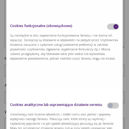
Cookies funkcjonalne (obowiązkowe)
Są niezbędne w celu zapewnienia funkcjonowania Serwisu i nie można ich
wyłączyć. Zazwyczaj są stosowane w odpowiedzi na podjęte przez Użytkownika
działania związane z żądaniem usług (ustawienie preferencji w zakresie
prywatności użytkownika, logowanie, wypełnianie formularzy itp.). Można
ustawić przeglądarkę, aby blokowała takie pliki cookie lub wyświetlała
Nazwa
*
odpowiednie powiadomienia, jednak niektóre części Serwisu mogą nie działać.
Adres e-mail
*
Cookies analityczne lub usprawniające działanie serwisu
Witryna internetowa
Umożliwiają nam liczenie odwiedzin i źródeł ruchu oraz pomiar i poprawę
wydajności naszego Serwisu. Pokazują nam, które strony są najmniej i
najbardziej popularne i w jaki sposób odwiedzający poruszają się po Serwisie.
Mogą też przyspieszać działanie serwisu lub w inny sposób usprawniać jego