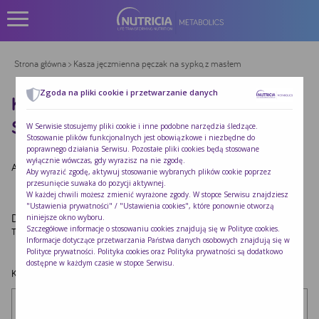
Strona główna
> Kasza jęczmienna pęczak na sypko, z masłem
Zgoda na pliki cookie i przetwarzanie danych
KASZA JĘCZMIENNA PĘCZAK NA
SYPKO, Z MASŁEM
W Serwisie stosujemy pliki cookie i inne podobne narzędzia śledzące.
Stosowanie plików funkcjonalnych jest obowiązkowe i niezbędne do
poprawnego działania Serwisu. Pozostałe pliki cookies będą stosowane
wyłącznie wówczas, gdy wyrazisz na nie zgodę.
Autor:
Redakcja Nutricia
|
Opublikowano:
2022-10-24
Aby wyrazić zgodę, aktywuj stosowanie wybranych plików cookie poprzez
przesunięcie suwaka do pozycji aktywnej.
W każdej chwili możesz zmienić wyrażone zgody. W stopce Serwisu znajdziesz
"Ustawienia prywatności" / "Ustawienia cookies", które ponownie otworzą
Dodaj komentarz
niniejsze okno wyboru.
Szczegółowe informacje o stosowaniu cookies znajdują się w
Polityce cookies
.
Twój adres e-mail nie zostanie opublikowany.
Wymagane pola są oznaczone
*
Informacje dotyczące przetwarzania Państwa danych osobowych znajdują się w
Polityce prywatności
. Polityka cookies oraz Polityka prywatności są dodatkowo
dostępne w każdym czasie w stopce Serwisu.
Komentarz
*