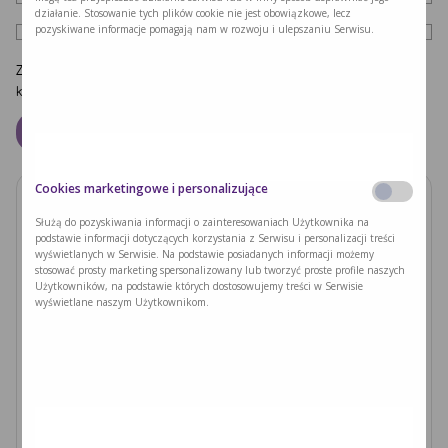
działanie. Stosowanie tych plików cookie nie jest obowiązkowe, lecz
pozyskiwane informacje pomagają nam w rozwoju i ulepszaniu Serwisu.
Zapamiętaj moje dane w tej przeglądarce podczas pisania kolejnych
komentarzy.
Cookies marketingowe i personalizujące
Zobacz również
Służą do pozyskiwania informacji o zainteresowaniach Użytkownika na
podstawie informacji dotyczących korzystania z Serwisu i personalizacji treści
wyświetlanych w Serwisie. Na podstawie posiadanych informacji możemy
PODUSZKI Z PAPIERU RYŻOWEGO Z
stosować prosty marketing spersonalizowany lub tworzyć proste profile naszych
JACKFRUITEM I WARZYWAMI
Użytkowników, na podstawie których dostosowujemy treści w Serwisie
wyświetlane naszym Użytkownikom.
Czytaj dalej >
Ryzyka związane z nieleczoną fenyloketonurią i
zajściem w ciążę
Czytaj dalej >