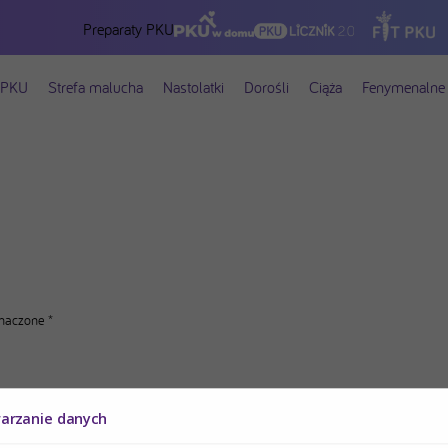
Preparaty PKU
 PKU
Strefa malucha
Nastolatki
Dorośli
Ciąża
Fenymenalne 
znaczone
*
warzanie danych