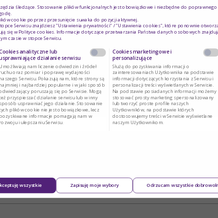
rzędzia śledzące. Stosowanie plików funkcjonalnych jest obowiązkowe i niezbędne do poprawnego d
godę.
ików cookie poprzez przesunięcie suwaka do pozycji aktywnej.
topce Serwisu znajdziesz "Ustawienia prywatności" / "Ustawienia cookies", które ponownie otworz
ją się w
Polityce cookies
. Informacje dotyczące przetwarzania Państwa danych osobowych znajduj
ym czasie w stopce Serwisu.
Cookies analityczne lub
Cookies marketingowe i
usprawniające działanie serwisu
personalizujące
Umożliwiają nam liczenie odwiedzin i źródeł
Służą do pozyskiwania informacji o
ruchu oraz pomiar i poprawę wydajności
zainteresowaniach Użytkownika na podstawie
naszego Serwisu. Pokazują nam, które strony są
informacji dotyczących korzystania z Serwisu i
najmniej i najbardziej popularne i w jaki sposób
personalizacji treści wyświetlanych w Serwisie.
odwiedzający poruszają się po Serwisie. Mogą
Na podstawie posiadanych informacji możemy
też przyspieszać działanie serwisu lub w inny
stosować prosty marketing spersonalizowany
sposób usprawniać jego działanie. Stosowanie
lub tworzyć proste profile naszych
tych plików cookie nie jest obowiązkowe, lecz
Użytkowników, na podstawie których
pozyskiwane informacje pomagają nam w
dostosowujemy treści w Serwisie wyświetlane
rozwoju i ulepszaniu Serwisu.
naszym Użytkownikom.
kceptuję wszystkie
Zapisuję moje wybory
Odrzucam wszystkie dobrowol