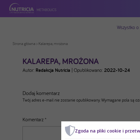
Wszystko o
Strona główna
> Kalarepa, mrożona
KALAREPA, MROŻONA
Autor:
Redakcja Nutricia
|
Opublikowano:
2022-10-24
Dodaj komentarz
Twój adres e-mail nie zostanie opublikowany.
Wymagane pola są o
Komentarz
*
Zgoda na pliki cookie i przet