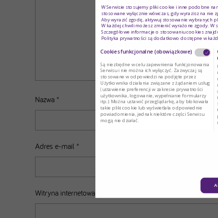
W Serwisie stosujemy pliki cookie i inne podobne na
stosowane wyłącznie wówczas, gdy wyrazisz na nie z
Aby wyrazić zgodę, aktywuj stosowanie wybranych pl
W każdej chwili możesz zmienić wyrażone zgody. W s
Szczegółowe informacje o stosowaniu cookies znajdu
Polityka prywatności są dodatkowo dostępne w każd
Cookies funkcjonalne (obowiązkowe)
Są niezbędne w celu zapewnienia funkcjonowania
Serwisu i nie można ich wyłączyć. Zazwyczaj są
stosowane w odpowiedzi na podjęte przez
Użytkownika działania związane z żądaniem usług
(ustawienie preferencji w zakresie prywatności
użytkownika, logowanie, wypełnianie formularzy
Nazwa
*
itp.). Można ustawić przeglądarkę, aby blokowała
takie pliki cookie lub wyświetlała odpowiednie
powiadomienia, jednak niektóre części Serwisu
mogą nie działać.
Adres e-mail
*
A
Witryna internetowa