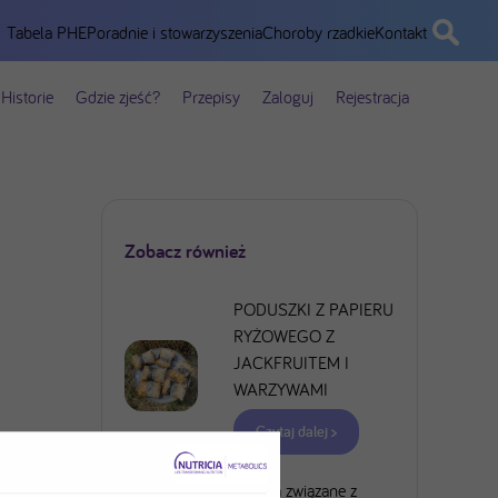
Tabela PHE
Poradnie i stowarzyszenia
Choroby rzadkie
Kontakt
Historie
Gdzie zjeść?
Przepisy
Zaloguj
Rejestracja
Zobacz również
PODUSZKI Z PAPIERU
RYŻOWEGO Z
JACKFRUITEM I
WARZYWAMI
Czytaj dalej >
Ryzyka związane z