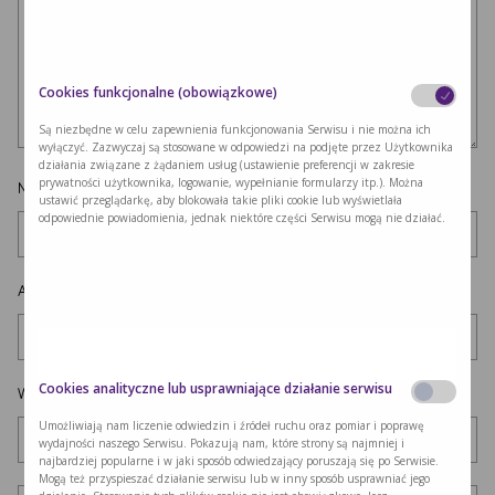
Cookies funkcjonalne (obowiązkowe)
Są niezbędne w celu zapewnienia funkcjonowania Serwisu i nie można ich
wyłączyć. Zazwyczaj są stosowane w odpowiedzi na podjęte przez Użytkownika
działania związane z żądaniem usług (ustawienie preferencji w zakresie
prywatności użytkownika, logowanie, wypełnianie formularzy itp.). Można
Nazwa
*
ustawić przeglądarkę, aby blokowała takie pliki cookie lub wyświetlała
odpowiednie powiadomienia, jednak niektóre części Serwisu mogą nie działać.
Adres e-mail
*
Cookies analityczne lub usprawniające działanie serwisu
Witryna internetowa
Umożliwiają nam liczenie odwiedzin i źródeł ruchu oraz pomiar i poprawę
wydajności naszego Serwisu. Pokazują nam, które strony są najmniej i
najbardziej popularne i w jaki sposób odwiedzający poruszają się po Serwisie.
Mogą też przyspieszać działanie serwisu lub w inny sposób usprawniać jego