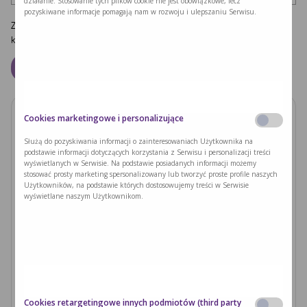
działanie. Stosowanie tych plików cookie nie jest obowiązkowe, lecz
pozyskiwane informacje pomagają nam w rozwoju i ulepszaniu Serwisu.
Zapamiętaj moje dane w tej przeglądarce podczas pisania kolejnych
komentarzy.
Cookies marketingowe i personalizujące
Zobacz również
Służą do pozyskiwania informacji o zainteresowaniach Użytkownika na
podstawie informacji dotyczących korzystania z Serwisu i personalizacji treści
PODUSZKI Z PAPIERU RYŻOWEGO Z
wyświetlanych w Serwisie. Na podstawie posiadanych informacji możemy
JACKFRUITEM I WARZYWAMI
stosować prosty marketing spersonalizowany lub tworzyć proste profile naszych
Użytkowników, na podstawie których dostosowujemy treści w Serwisie
wyświetlane naszym Użytkownikom.
Czytaj dalej >
Ryzyka związane z nieleczoną fenyloketonurią i
zajściem w ciążę
Czytaj dalej >
Cookies retargetingowe innych podmiotów (third party