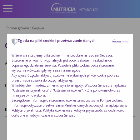
Strona główna
> Gujawa
Zgoda na pliki cookie i przetwarzanie danych
GUJAWA
W Serwisie stosujemy pliki cookie i inne podobne narzędzia śledzące.
Stosowanie plików funkcjonalnych jest obowiązkowe i niezbędne do
Autor:
Redakcja Nutricia
|
Opublikowano:
2022-10-24
poprawnego działania Serwisu. Pozostałe pliki cookies będą stosowane
wyłącznie wówczas, gdy wyrazisz na nie zgodę.
Aby wyrazić zgodę, aktywuj stosowanie wybranych plików cookie poprzez
przesunięcie suwaka do pozycji aktywnej.
Dodaj komentarz
W każdej chwili możesz zmienić wyrażone zgody. W stopce Serwisu znajdziesz
"Ustawienia prywatności" / "Ustawienia cookies", które ponownie otworzą
Twój adres e-mail nie zostanie opublikowany.
Wymagane pola są oznaczone
*
niniejsze okno wyboru.
Szczegółowe informacje o stosowaniu cookies znajdują się w
Polityce cookies
.
Informacje dotyczące przetwarzania Państwa danych osobowych znajdują się w
Komentarz
*
Polityce prywatności
. Polityka cookies oraz Polityka prywatności są dodatkowo
dostępne w każdym czasie w stopce Serwisu.