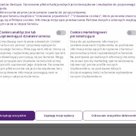
rzędzia śledzące. Stosowanie plików funkcjonalnych jest obowiązkowe i niezbędne do poprawnego d
godę.
ików cookie poprzez przesunięcie suwaka do pozycji aktywnej.
topce Serwisu znajdziesz "Ustawienia prywatności" / "Ustawienia cookies", które ponownie otworz
ją się w
Polityce cookies
. Informacje dotyczące przetwarzania Państwa danych osobowych znajduj
ym czasie w stopce Serwisu.
Cookies analityczne lub
Cookies marketingowe i
usprawniające działanie serwisu
personalizujące
Umożliwiają nam liczenie odwiedzin i źródeł
Służą do pozyskiwania informacji o
ruchu oraz pomiar i poprawę wydajności
zainteresowaniach Użytkownika na podstawie
naszego Serwisu. Pokazują nam, które strony są
informacji dotyczących korzystania z Serwisu i
najmniej i najbardziej popularne i w jaki sposób
personalizacji treści wyświetlanych w Serwisie.
odwiedzający poruszają się po Serwisie. Mogą
Na podstawie posiadanych informacji możemy
też przyspieszać działanie serwisu lub w inny
stosować prosty marketing spersonalizowany
sposób usprawniać jego działanie. Stosowanie
lub tworzyć proste profile naszych
tych plików cookie nie jest obowiązkowe, lecz
Użytkowników, na podstawie których
pozyskiwane informacje pomagają nam w
dostosowujemy treści w Serwisie wyświetlane
rozwoju i ulepszaniu Serwisu.
naszym Użytkownikom.
kceptuję wszystkie
Zapisuję moje wybory
Odrzucam wszystkie dobrowol