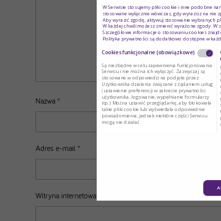
W Serwisie stosujemy pliki cookie i inne podobne na
stosowane wyłącznie wówczas, gdy wyrazisz na nie z
Aby wyrazić zgodę, aktywuj stosowanie wybranych pl
W każdej chwili możesz zmienić wyrażone zgody. W s
Szczegółowe informacje o stosowaniu cookies znajdu
Polityka prywatności są dodatkowo dostępne w każd
Cookies funkcjonalne (obowiązkowe)
Są niezbędne w celu zapewnienia funkcjonowania
Serwisu i nie można ich wyłączyć. Zazwyczaj są
stosowane w odpowiedzi na podjęte przez
Użytkownika działania związane z żądaniem usług
(ustawienie preferencji w zakresie prywatności
użytkownika, logowanie, wypełnianie formularzy
Nazwa
*
itp.). Można ustawić przeglądarkę, aby blokowała
takie pliki cookie lub wyświetlała odpowiednie
powiadomienia, jednak niektóre części Serwisu
mogą nie działać.
Adres e-mail
*
A
Witryna internetowa