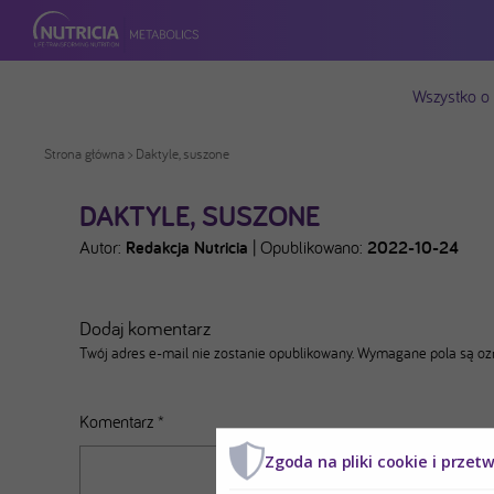
Wszystko o
Strona główna
> Daktyle, suszone
DAKTYLE, SUSZONE
Autor:
Redakcja Nutricia
|
Opublikowano:
2022-10-24
Dodaj komentarz
Twój adres e-mail nie zostanie opublikowany.
Wymagane pola są o
Komentarz
*
Zgoda na pliki cookie i przet