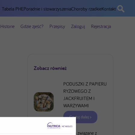
Tabela PHE
Poradnie i stowarzyszenia
Choroby rzadkie
Kontakt
Historie
Gdzie zjeść?
Przepisy
Zaloguj
Rejestracja
Zobacz również
PODUSZKI Z PAPIERU
RYŻOWEGO Z
JACKFRUITEM I
WARZYWAMI
Czytaj dalej >
Ryzyka związane z