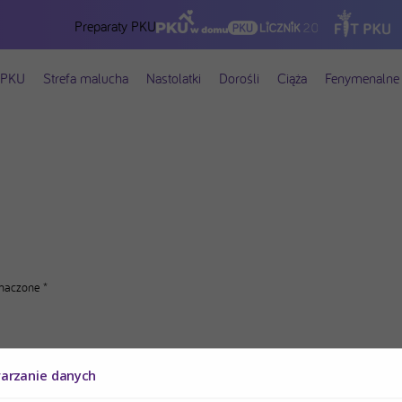
Preparaty PKU
 PKU
Strefa malucha
Nastolatki
Dorośli
Ciąża
Fenymenalne 
znaczone
*
warzanie danych