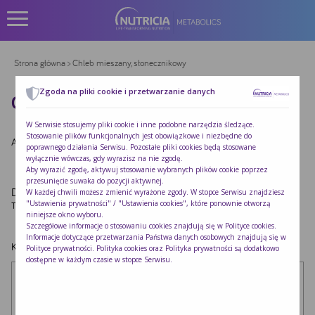
Strona główna
> Chleb mieszany, słonecznikowy
Zgoda na pliki cookie i przetwarzanie danych
CHLEB MIESZANY, SŁONECZNIKOWY
W Serwisie stosujemy pliki cookie i inne podobne narzędzia śledzące.
Stosowanie plików funkcjonalnych jest obowiązkowe i niezbędne do
Autor:
Redakcja Nutricia
|
Opublikowano:
2022-10-24
poprawnego działania Serwisu. Pozostałe pliki cookies będą stosowane
wyłącznie wówczas, gdy wyrazisz na nie zgodę.
Aby wyrazić zgodę, aktywuj stosowanie wybranych plików cookie poprzez
przesunięcie suwaka do pozycji aktywnej.
Dodaj komentarz
W każdej chwili możesz zmienić wyrażone zgody. W stopce Serwisu znajdziesz
"Ustawienia prywatności" / "Ustawienia cookies", które ponownie otworzą
Twój adres e-mail nie zostanie opublikowany.
Wymagane pola są oznaczone
*
niniejsze okno wyboru.
Szczegółowe informacje o stosowaniu cookies znajdują się w
Polityce cookies
.
Informacje dotyczące przetwarzania Państwa danych osobowych znajdują się w
Komentarz
*
Polityce prywatności
. Polityka cookies oraz Polityka prywatności są dodatkowo
dostępne w każdym czasie w stopce Serwisu.