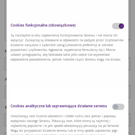
Cookies funkcjonalne (obowiązkowe)
Są niezbędne w celu zapewnienia funkcjonowania Serwisu i nie można ich
wyłączyć. Zazwyczaj są stosowane w odpowiedzi na podjęte przez Użytkownika
działania związane z żądaniem usług (ustawienie preferencji w zakresie
prywatności użytkownika, logowanie, wypełnianie formularzy itp.). Można
Nazwa
*
ustawić przeglądarkę, aby blokowała takie pliki cookie lub wyświetlała
odpowiednie powiadomienia, jednak niektóre części Serwisu mogą nie działać.
Adres e-mail
*
Cookies analityczne lub usprawniające działanie serwisu
Witryna internetowa
Umożliwiają nam liczenie odwiedzin i źródeł ruchu oraz pomiar i poprawę
wydajności naszego Serwisu. Pokazują nam, które strony są najmniej i
najbardziej popularne i w jaki sposób odwiedzający poruszają się po Serwisie.
Mogą też przyspieszać działanie serwisu lub w inny sposób usprawniać jego