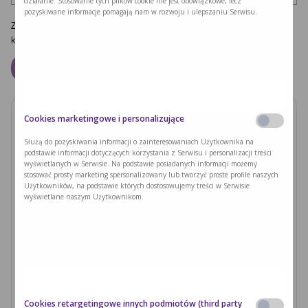
działanie. Stosowanie tych plików cookie nie jest obowiązkowe, lecz
pozyskiwane informacje pomagają nam w rozwoju i ulepszaniu Serwisu.
Zapamiętaj moje dane w tej przeglądarce podczas pisania kolejnych
komentarzy.
Cookies marketingowe i personalizujące
Zobacz również
Służą do pozyskiwania informacji o zainteresowaniach Użytkownika na
podstawie informacji dotyczących korzystania z Serwisu i personalizacji treści
PODUSZKI Z PAPIERU RYŻOWEGO Z
wyświetlanych w Serwisie. Na podstawie posiadanych informacji możemy
JACKFRUITEM I WARZYWAMI
stosować prosty marketing spersonalizowany lub tworzyć proste profile naszych
Użytkowników, na podstawie których dostosowujemy treści w Serwisie
wyświetlane naszym Użytkownikom.
Czytaj dalej >
Ryzyka związane z nieleczoną fenyloketonurią i
zajściem w ciążę
Czytaj dalej >
Cookies retargetingowe innych podmiotów (third party