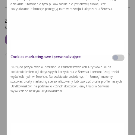
działanie. Stosowanie tych plików cookie nie jest obowiązkowe, lecz
pozyskiwane informacje pomagają nam w rozwoju i ulepszaniu Serwisu.
Zapamiętaj moje dane w tej przeglądarce podczas pisania kolejnych
komentarzy.
Cookies marketingowe i personalizujące
Zobacz również
Służą do pozyskiwania informacji o zainteresowaniach Użytkownika na
podstawie informacji dotyczących korzystania z Serwisu i personalizacji treści
wyświetlanych w Serwisie. Na podstawie posiadanych informacji możemy
PODUSZKI Z PAPIERU RYŻOWEGO Z
stosować prosty marketing spersonalizowany lub tworzyć proste profile naszych
JACKFRUITEM I WARZYWAMI
Użytkowników, na podstawie których dostosowujemy treści w Serwisie
wyświetlane naszym Użytkownikom.
Czytaj dalej >
Ryzyka związane z nieleczoną fenyloketonurią i
zajściem w ciążę
Czytaj dalej >