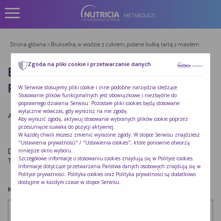
Strona główna
> Brukselka, w wodzie z cukrem, polane bułką tartą z masłem
Zgoda na pliki cookie i przetwarzanie danych
BRUKSELKA, W WODZIE Z CUKREM,
POLANE BUŁKĄ TARTĄ Z MASŁEM
W Serwisie stosujemy pliki cookie i inne podobne narzędzia śledzące.
Stosowanie plików funkcjonalnych jest obowiązkowe i niezbędne do
poprawnego działania Serwisu. Pozostałe pliki cookies będą stosowane
wyłącznie wówczas, gdy wyrazisz na nie zgodę.
Autor:
Redakcja Nutricia
|
Opublikowano:
2022-10-24
Aby wyrazić zgodę, aktywuj stosowanie wybranych plików cookie poprzez
przesunięcie suwaka do pozycji aktywnej.
W każdej chwili możesz zmienić wyrażone zgody. W stopce Serwisu znajdziesz
"Ustawienia prywatności" / "Ustawienia cookies", które ponownie otworzą
Dodaj komentarz
niniejsze okno wyboru.
Szczegółowe informacje o stosowaniu cookies znajdują się w
Polityce cookies
.
Twój adres e-mail nie zostanie opublikowany.
Wymagane pola są oznaczone
*
Informacje dotyczące przetwarzania Państwa danych osobowych znajdują się w
Polityce prywatności
. Polityka cookies oraz Polityka prywatności są dodatkowo
dostępne w każdym czasie w stopce Serwisu.
Komentarz
*