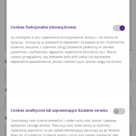
Cookies funkcjonalne (obowiązkowe)
Są niezbędne w celu zapewnienia funkcjonowania Serwisu i nie można ich
wyłączyć. Zazwyczaj są stosowane w odpowiedzi na podjęte przez Użytkownika
działania związane z żądaniem usług (ustawienie preferencji w zakresie
prywatności użytkownika, logowanie, wypełnianie formularzy itp.). Można
ustawić przeglądarkę, aby blokowała takie pliki cookie lub wyświetlała
Nazwa
*
odpowiednie powiadomienia, jednak niektóre części Serwisu mogą nie działać.
Adres e-mail
*
Cookies analityczne lub usprawniające działanie serwisu
Witryna internetowa
Umożliwiają nam liczenie odwiedzin i źródeł ruchu oraz pomiar i poprawę
wydajności naszego Serwisu. Pokazują nam, które strony są najmniej i
najbardziej popularne i w jaki sposób odwiedzający poruszają się po Serwisie.
Mogą też przyspieszać działanie serwisu lub w inny sposób usprawniać jego