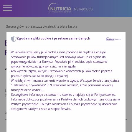
Strona główna
> Barszcz ukraiński z białą fasolą
Zgoda na pliki cookie i przetwarzanie danych
BARSZCZ UKRAIŃSKI Z BIAŁĄ
FASOLĄ
W Serwisie stosujemy pliki cookie i inne podobne narzędzia śledzące.
Stosowanie plików funkcjonalnych jest obowiązkowe i niezbędne do
poprawnego działania Serwisu. Pozostałe pliki cookies będą stosowane
wyłącznie wówczas, gdy wyrazisz na nie zgodę.
Autor:
Redakcja Nutricia
|
Opublikowano:
2022-10-24
Aby wyrazić zgodę, aktywuj stosowanie wybranych plików cookie poprzez
przesunięcie suwaka do pozycji aktywnej.
W każdej chwili możesz zmienić wyrażone zgody. W stopce Serwisu znajdziesz
"Ustawienia prywatności" / "Ustawienia cookies", które ponownie otworzą
Dodaj komentarz
niniejsze okno wyboru.
Szczegółowe informacje o stosowaniu cookies znajdują się w
Polityce cookies
.
Twój adres e-mail nie zostanie opublikowany.
Wymagane pola są oznaczone
*
Informacje dotyczące przetwarzania Państwa danych osobowych znajdują się w
Polityce prywatności
. Polityka cookies oraz Polityka prywatności są dodatkowo
dostępne w każdym czasie w stopce Serwisu.
Komentarz
*