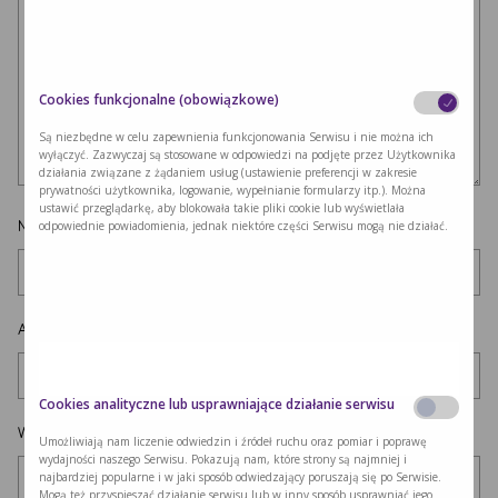
Cookies funkcjonalne (obowiązkowe)
Są niezbędne w celu zapewnienia funkcjonowania Serwisu i nie można ich
wyłączyć. Zazwyczaj są stosowane w odpowiedzi na podjęte przez Użytkownika
działania związane z żądaniem usług (ustawienie preferencji w zakresie
prywatności użytkownika, logowanie, wypełnianie formularzy itp.). Można
ustawić przeglądarkę, aby blokowała takie pliki cookie lub wyświetlała
Nazwa
*
odpowiednie powiadomienia, jednak niektóre części Serwisu mogą nie działać.
Adres e-mail
*
Cookies analityczne lub usprawniające działanie serwisu
Witryna internetowa
Umożliwiają nam liczenie odwiedzin i źródeł ruchu oraz pomiar i poprawę
wydajności naszego Serwisu. Pokazują nam, które strony są najmniej i
najbardziej popularne i w jaki sposób odwiedzający poruszają się po Serwisie.
Mogą też przyspieszać działanie serwisu lub w inny sposób usprawniać jego