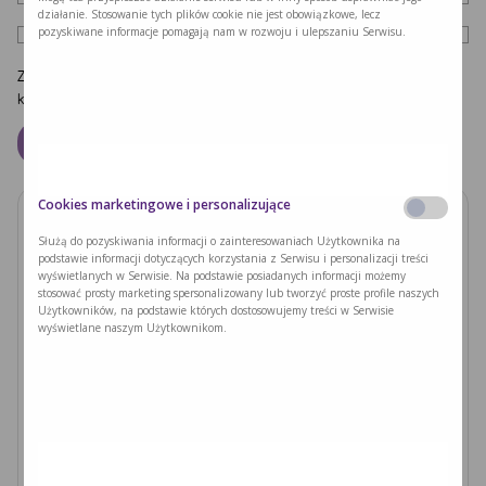
działanie. Stosowanie tych plików cookie nie jest obowiązkowe, lecz
pozyskiwane informacje pomagają nam w rozwoju i ulepszaniu Serwisu.
Zapamiętaj moje dane w tej przeglądarce podczas pisania kolejnych
komentarzy.
Cookies marketingowe i personalizujące
Zobacz również
Służą do pozyskiwania informacji o zainteresowaniach Użytkownika na
podstawie informacji dotyczących korzystania z Serwisu i personalizacji treści
wyświetlanych w Serwisie. Na podstawie posiadanych informacji możemy
PODUSZKI Z PAPIERU RYŻOWEGO Z
stosować prosty marketing spersonalizowany lub tworzyć proste profile naszych
JACKFRUITEM I WARZYWAMI
Użytkowników, na podstawie których dostosowujemy treści w Serwisie
wyświetlane naszym Użytkownikom.
Czytaj dalej >
Ryzyka związane z nieleczoną fenyloketonurią i
zajściem w ciążę
Czytaj dalej >