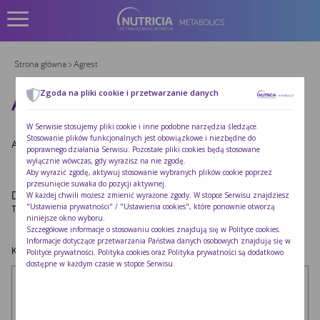
Strona główna
> Agrest
Zgoda na pliki cookie i przetwarzanie danych
AGREST
W Serwisie stosujemy pliki cookie i inne podobne narzędzia śledzące.
Stosowanie plików funkcjonalnych jest obowiązkowe i niezbędne do
Autor:
Redakcja Nutricia
|
Opublikowano:
2022-10-24
poprawnego działania Serwisu. Pozostałe pliki cookies będą stosowane
wyłącznie wówczas, gdy wyrazisz na nie zgodę.
Aby wyrazić zgodę, aktywuj stosowanie wybranych plików cookie poprzez
przesunięcie suwaka do pozycji aktywnej.
Dodaj komentarz
W każdej chwili możesz zmienić wyrażone zgody. W stopce Serwisu znajdziesz
"Ustawienia prywatności" / "Ustawienia cookies", które ponownie otworzą
Twój adres e-mail nie zostanie opublikowany.
Wymagane pola są oznaczone
*
niniejsze okno wyboru.
Szczegółowe informacje o stosowaniu cookies znajdują się w
Polityce cookies
.
Informacje dotyczące przetwarzania Państwa danych osobowych znajdują się w
Komentarz
*
Polityce prywatności
. Polityka cookies oraz Polityka prywatności są dodatkowo
dostępne w każdym czasie w stopce Serwisu.