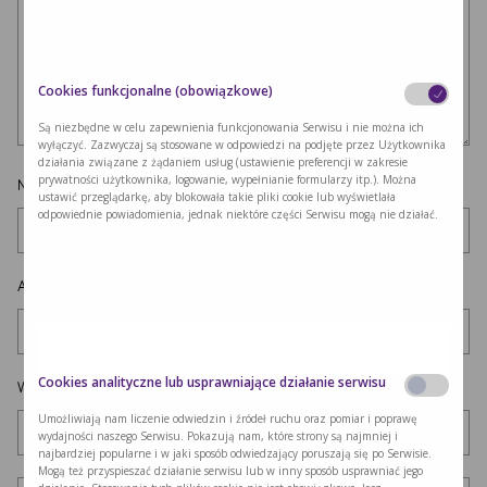
Cookies funkcjonalne (obowiązkowe)
Są niezbędne w celu zapewnienia funkcjonowania Serwisu i nie można ich
wyłączyć. Zazwyczaj są stosowane w odpowiedzi na podjęte przez Użytkownika
działania związane z żądaniem usług (ustawienie preferencji w zakresie
prywatności użytkownika, logowanie, wypełnianie formularzy itp.). Można
Nazwa
*
ustawić przeglądarkę, aby blokowała takie pliki cookie lub wyświetlała
odpowiednie powiadomienia, jednak niektóre części Serwisu mogą nie działać.
Adres e-mail
*
Cookies analityczne lub usprawniające działanie serwisu
Witryna internetowa
Umożliwiają nam liczenie odwiedzin i źródeł ruchu oraz pomiar i poprawę
wydajności naszego Serwisu. Pokazują nam, które strony są najmniej i
najbardziej popularne i w jaki sposób odwiedzający poruszają się po Serwisie.
Mogą też przyspieszać działanie serwisu lub w inny sposób usprawniać jego