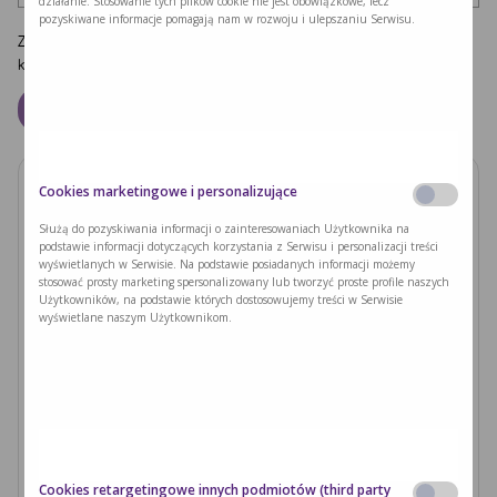
działanie. Stosowanie tych plików cookie nie jest obowiązkowe, lecz
pozyskiwane informacje pomagają nam w rozwoju i ulepszaniu Serwisu.
Zapamiętaj moje dane w tej przeglądarce podczas pisania kolejnych
komentarzy.
Cookies marketingowe i personalizujące
Zobacz również
Służą do pozyskiwania informacji o zainteresowaniach Użytkownika na
podstawie informacji dotyczących korzystania z Serwisu i personalizacji treści
PODUSZKI Z PAPIERU RYŻOWEGO Z
wyświetlanych w Serwisie. Na podstawie posiadanych informacji możemy
JACKFRUITEM I WARZYWAMI
stosować prosty marketing spersonalizowany lub tworzyć proste profile naszych
Użytkowników, na podstawie których dostosowujemy treści w Serwisie
wyświetlane naszym Użytkownikom.
Czytaj dalej >
Ryzyka związane z nieleczoną fenyloketonurią i
zajściem w ciążę
Czytaj dalej >
Cookies retargetingowe innych podmiotów (third party