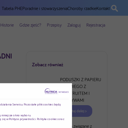
Tabela PHE
Poradnie i stowarzyszenia
Choroby rzadkie
Kontakt
Historie
Gdzie zjeść?
Przepisy
Zaloguj
Rejestracja
ADNI
Zobacz również
PODUSZKI Z PAPIERU
RYŻOWEGO Z
JACKFRUITEM I
WARZYWAMI
ziałania Serwisu. Pozostałe pliki cookies będą
Czytaj dalej >
ą niniejsze okno wyboru.
ą się w
Polityce prywatności
. Polityka cookies oraz
Ryzyka związane z