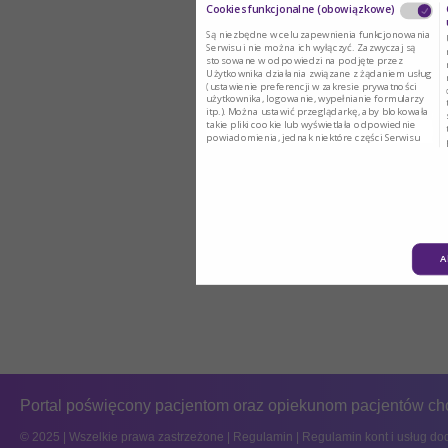
Cookies funkcjonalne (obowiązkowe)
Są niezbędne w celu zapewnienia funkcjonowania
Serwisu i nie można ich wyłączyć. Zazwyczaj są
stosowane w odpowiedzi na podjęte przez
Użytkownika działania związane z żądaniem usług
(ustawienie preferencji w zakresie prywatności
użytkownika, logowanie, wypełnianie formularzy
itp.). Można ustawić przeglądarkę, aby blokowała
takie pliki cookie lub wyświetlała odpowiednie
powiadomienia, jednak niektóre części Serwisu
mogą nie działać.
A
Portal poświęcony pacjentom oraz opiekunom pacjentów ch
© 2025 | Wszelkie prawa zastrzeżone |
Regulamin
|
Regulamin kont i usług d