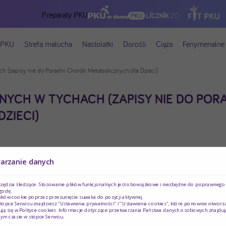
Preparaty PKU
 PKU
Strefa malucha
Nastolatki
Dorośli
Ciąża
Fenymenalne 
h (zapisy nie do Poradni Chorób Metabolicznych dla Dzieci)
YCH W TYCHACH (ZAPISY NIE DO POR
ZIECI)
warzanie danych
rzędzia śledzące. Stosowanie plików funkcjonalnych jest obowiązkowe i niezbędne do poprawnego d
godę.
ików cookie poprzez przesunięcie suwaka do pozycji aktywnej.
topce Serwisu znajdziesz "Ustawienia prywatności" / "Ustawienia cookies", które ponownie otworz
ją się w
Polityce cookies
. Informacje dotyczące przetwarzania Państwa danych osobowych znajduj
ym czasie w stopce Serwisu.