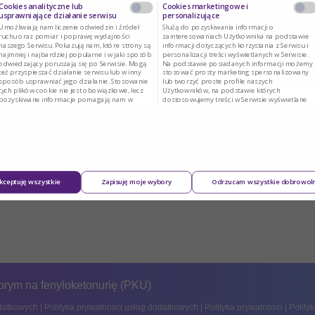
Cookies analityczne lub
Cookies marketingowe i
usprawniające działanie serwisu
personalizujące
Umożliwiają nam liczenie odwiedzin i źródeł
Służą do pozyskiwania informacji o
ruchu oraz pomiar i poprawę wydajności
zainteresowaniach Użytkownika na podstawie
naszego Serwisu. Pokazują nam, które strony są
informacji dotyczących korzystania z Serwisu i
najmniej i najbardziej popularne i w jaki sposób
personalizacji treści wyświetlanych w Serwisie.
odwiedzający poruszają się po Serwisie. Mogą
Na podstawie posiadanych informacji możemy
też przyspieszać działanie serwisu lub w inny
stosować prosty marketing spersonalizowany
sposób usprawniać jego działanie. Stosowanie
lub tworzyć proste profile naszych
tych plików cookie nie jest obowiązkowe, lecz
Użytkowników, na podstawie których
pozyskiwane informacje pomagają nam w
dostosowujemy treści w Serwisie wyświetlane
rozwoju i ulepszaniu Serwisu.
naszym Użytkownikom.
kceptuję wszystkie
Zapisuję moje wybory
Odrzucam wszystkie dobrowol
orym na fenyloketonurię (PKU)
odatkowych
|
Polityka prywatności usług dodatkowych
|
Polityka prywatności
|
Polity