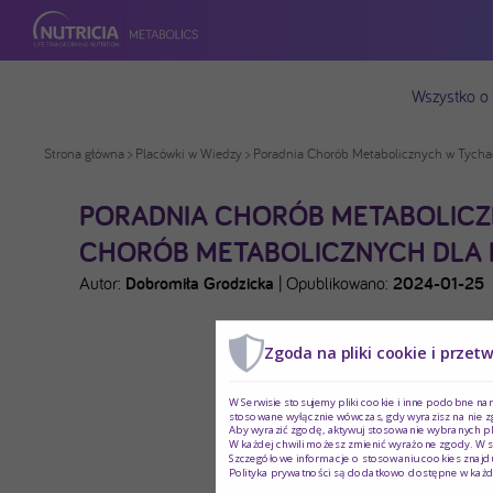
Wszystko o
Strona główna
>
Placówki w Wiedzy
> Poradnia Chorób Metabolicznych w Tychac
PORADNIA CHORÓB METABOLICZN
CHORÓB METABOLICZNYCH DLA D
Autor:
Dobromiła Grodzicka
|
Opublikowano:
2024-01-25
Zgoda na pliki cookie i przet
W Serwisie stosujemy pliki cookie i inne podobne na
stosowane wyłącznie wówczas, gdy wyrazisz na nie z
Aby wyrazić zgodę, aktywuj stosowanie wybranych pl
W każdej chwili możesz zmienić wyrażone zgody. W s
Szczegółowe informacje o stosowaniu cookies znajdu
Polityka prywatności są dodatkowo dostępne w każd