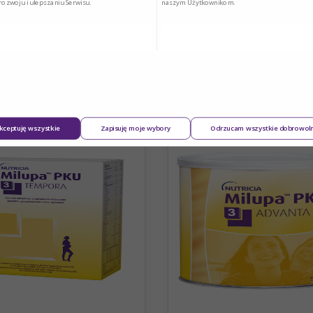
rozwoju i ulepszaniu Serwisu.
naszym Użytkownikom.
IPHEN O SMAKU
XP MAXAMUM
OCÓW LEŚNYCH
kceptuję wszystkie
Zapisuję moje wybory
Odrzucam wszystkie dobrowol