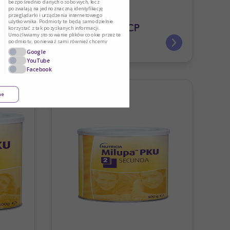
bezpośrednio danych osobowych, lecz
pozwalają na jednoznaczną identyfikację
przeglądarki i urządzenia internetowego
użytkownika. Podmioty te będą samodzielnie
XP ANALOG LCP
korzystać z tak pozyskanych informacji.
Umożliwiamy stosowanie plików cookie przez te
podmioty, ponieważ sami również chcemy
korzystać z ich usług i kierować reklamy naszym
Google
Użytkownikom.
YouTube
Facebook
ne