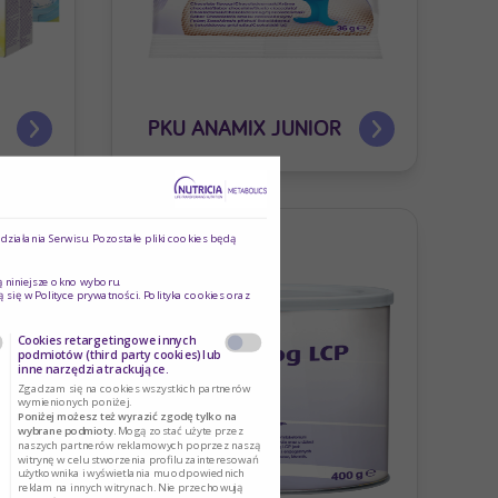
PKU ANAMIX JUNIOR
ziałania Serwisu. Pozostałe pliki cookies będą
ą niniejsze okno wyboru.
ą się w
Polityce prywatności
. Polityka cookies oraz
Cookies retargetingowe innych
podmiotów (third party cookies) lub
inne narzędzia trackujące.
Zgadzam się na cookies wszystkich partnerów
wymienionych poniżej.
Poniżej możesz też wyrazić zgodę tylko na
wybrane podmioty.
Mogą zostać użyte przez
naszych partnerów reklamowych poprzez naszą
witrynę w celu stworzenia profilu zainteresowań
użytkownika i wyświetlania mu odpowiednich
reklam na innych witrynach. Nie przechowują