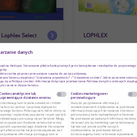
Lophlex Select
LOPHLEX
warzanie danych
rzędzia śledzące. Stosowanie plików funkcjonalnych jest obowiązkowe i niezbędne do poprawnego d
godę.
ików cookie poprzez przesunięcie suwaka do pozycji aktywnej.
topce Serwisu znajdziesz "Ustawienia prywatności" / "Ustawienia cookies", które ponownie otworz
ją się w
Polityce cookies
. Informacje dotyczące przetwarzania Państwa danych osobowych znajduj
ym czasie w stopce Serwisu.
Cookies analityczne lub
Cookies marketingowe i
usprawniające działanie serwisu
personalizujące
Umożliwiają nam liczenie odwiedzin i źródeł
Służą do pozyskiwania informacji o
ruchu oraz pomiar i poprawę wydajności
zainteresowaniach Użytkownika na podstawie
naszego Serwisu. Pokazują nam, które strony są
informacji dotyczących korzystania z Serwisu i
najmniej i najbardziej popularne i w jaki sposób
personalizacji treści wyświetlanych w Serwisie.
odwiedzający poruszają się po Serwisie. Mogą
Na podstawie posiadanych informacji możemy
też przyspieszać działanie serwisu lub w inny
stosować prosty marketing spersonalizowany
sposób usprawniać jego działanie. Stosowanie
lub tworzyć proste profile naszych
tych plików cookie nie jest obowiązkowe, lecz
Użytkowników, na podstawie których
pozyskiwane informacje pomagają nam w
dostosowujemy treści w Serwisie wyświetlane