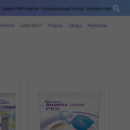
Tabela PHE
Poradnie i stowarzyszenia
Choroby rzadkie
Kontakt
Historie
Gdzie zjeść?
Przepisy
Zaloguj
Rejestracja