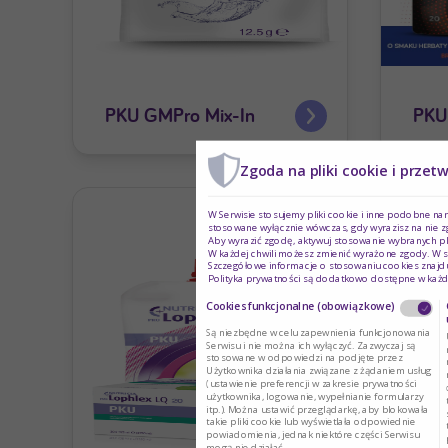
PKU GMPro Mix-In
PKU 
Zgoda na pliki cookie i przet
W Serwisie stosujemy pliki cookie i inne podobne na
stosowane wyłącznie wówczas, gdy wyrazisz na nie z
Aby wyrazić zgodę, aktywuj stosowanie wybranych pl
W każdej chwili możesz zmienić wyrażone zgody. W s
Szczegółowe informacje o stosowaniu cookies znajdu
Polityka prywatności są dodatkowo dostępne w każd
Cookies funkcjonalne (obowiązkowe)
Są niezbędne w celu zapewnienia funkcjonowania
Serwisu i nie można ich wyłączyć. Zazwyczaj są
stosowane w odpowiedzi na podjęte przez
Użytkownika działania związane z żądaniem usług
(ustawienie preferencji w zakresie prywatności
użytkownika, logowanie, wypełnianie formularzy
itp.). Można ustawić przeglądarkę, aby blokowała
takie pliki cookie lub wyświetlała odpowiednie
powiadomienia, jednak niektóre części Serwisu
mogą nie działać.