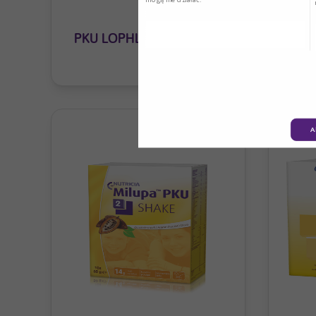
PKU LOPHLEX LQ
EAS
OW
A