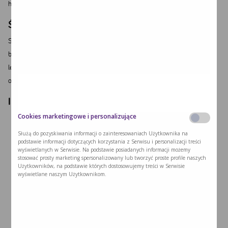
hiperfenyloalaninemii (HPA).
ŚRODKI OSTROŻNOŚCI
Stosowanie produktu musi uwzględniać uzupełnienie energii, naturalnego
białka i innych składników odżywczych w ilościach zgodnych z zaleceniami
lekarza, w celu pokrycia indywidualnego zapotrzebowania na fenyloalaninę
oraz pozostałe składniki odżywcze.
INFORMACJE ŻYWIENIOWE
Cookies marketingowe i personalizujące
Służą do pozyskiwania informacji o zainteresowaniach Użytkownika na
podstawie informacji dotyczących korzystania z Serwisu i personalizacji treści
wyświetlanych w Serwisie. Na podstawie posiadanych informacji możemy
stosować prosty marketing spersonalizowany lub tworzyć proste profile naszych
Użytkowników, na podstawie których dostosowujemy treści w Serwisie
wyświetlane naszym Użytkownikom.