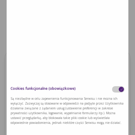
Wielkość opakowania:
saszetka 50 g (opakowanie zbiorcze 10 x 50 g (500g))
Forma:
Cookies funkcjonalne (obowiązkowe)
produkt w postaci proszku
Są niezbędne w celu zapewnienia funkcjonowania Serwisu i nie można ich
wyłączyć. Zazwyczaj są stosowane w odpowiedzi na podjęte przez Użytkownika
Równoważnik białka:
działania związane z żądaniem usług (ustawienie preferencji w zakresie
prywatności użytkownika, logowanie, wypełnianie formularzy itp.). Można
28 g/100 g, 14 g/50 g ( 1 porcja)
ustawić przeglądarkę, aby blokowała takie pliki cookie lub wyświetlała
odpowiednie powiadomienia, jednak niektóre części Serwisu mogą nie działać.
Wartość energetyczna:
366 kcal/100 g, 183 kcal/50 g (1 porcja)