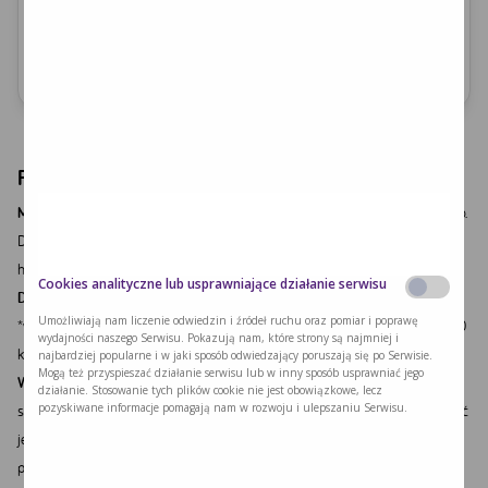
Producent:
Milupa GmbH
PRODUKT
Milupa PKU 2 SHAKE
to żywność specjalnego przeznaczenia medycznego.
Do postępowania dietetycznego w fenyloketonurii (PKU) i
hiperfenyloalaninemii (HPA) u dzieci w wieku powyżej 8 lat i młodzieży.
Cookies analityczne lub usprawniające działanie serwisu
Dostępne smaki:
Milupa PKU 2 SHAKE Truskawkowy, Choco*.
Umożliwiają nam liczenie odwiedzin i źródeł ruchu oraz pomiar i poprawę
*w przypadku Milupa PKU 2 SHAKE Choco wartość kaloryczna wynosi 400
wydajności naszego Serwisu. Pokazują nam, które strony są najmniej i
kcal/100g; 200 kcal/50 g (1 porcja)
najbardziej popularne i w jaki sposób odwiedzający poruszają się po Serwisie.
Mogą też przyspieszać działanie serwisu lub w inny sposób usprawniać jego
Ważne informacje:
Ostrzeżenie: Produkt nie jest przeznaczony do
działanie. Stosowanie tych plików cookie nie jest obowiązkowe, lecz
pozyskiwane informacje pomagają nam w rozwoju i ulepszaniu Serwisu.
stosowania pozajelitowego. Stosować pod nadzorem lekarza. Nie może być
jedynym źródłem pożywienia. Produkt przeznaczony dla dzieci w wieku
powyżej 8 lat i młodzieży. Tylko do stosowania w fenyloketonurii (PKU) i