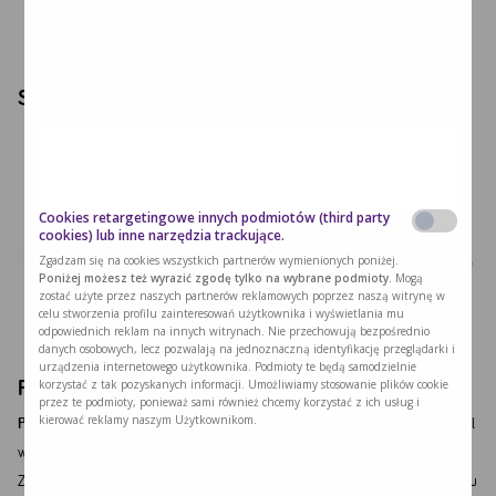
SKŁADNIKI
Cookies retargetingowe innych podmiotów (third party
cookies) lub inne narzędzia trackujące.
Zgadzam się na cookies wszystkich partnerów wymienionych poniżej.
Poniżej możesz też wyrazić zgodę tylko na wybrane podmioty.
Mogą
zostać użyte przez naszych partnerów reklamowych poprzez naszą witrynę w
celu stworzenia profilu zainteresowań użytkownika i wyświetlania mu
odpowiednich reklam na innych witrynach. Nie przechowują bezpośrednio
danych osobowych, lecz pozwalają na jednoznaczną identyfikację przeglądarki i
urządzenia internetowego użytkownika. Podmioty te będą samodzielnie
PRZYGOTOWANIE
korzystać z tak pozyskanych informacji. Umożliwiamy stosowanie plików cookie
przez te podmioty, ponieważ sami również chcemy korzystać z ich usług i
kierować reklamy naszym Użytkownikom.
Przygotowanie i sposób użycia:
Zawartość jednej saszetki dodać do 100 ml
wody i wymieszać. Mieszać lub dobrze wstrząsać, aż proszek się rozpuści.
Zalecana dawka produktu musi być podzielona na porcje rozłożone w ciągu