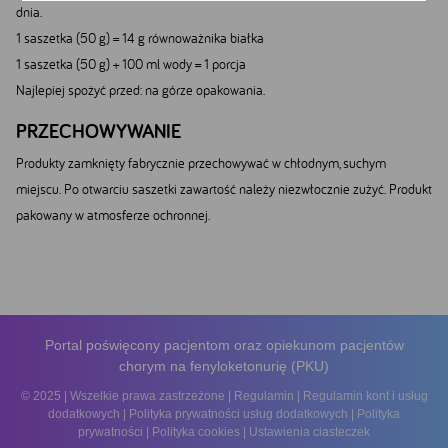
dnia.
1 saszetka (50 g) = 14 g równoważnika białka
1 saszetka (50 g) + 100 ml wody = 1 porcja
Najlepiej spożyć przed: na górze opakowania.
PRZECHOWYWANIE
Produkty zamknięty fabrycznie przechowywać w chłodnym, suchym
Google
miejscu. Po otwarciu saszetki zawartość należy niezwłocznie zużyć. Produkt
YouTube
pakowany w atmosferze ochronnej.
Facebook
Akceptuję
Zapisuję moje
Odrzucam wszystkie
wszystkie
wybory
dobrowolne
Portal poświęcony pacjentom oraz opiekunom pacjentów
chorym na fenyloketonurię (PKU)
© 2025 | Wszelkie prawa zastrzeżone |
Regulamin
|
Regulamin kont i usług
dodatkowych
|
Polityka prywatności usług dodatkowych
|
Polityka
prywatności
|
Polityka cookies
|
Ustawienia ciasteczek