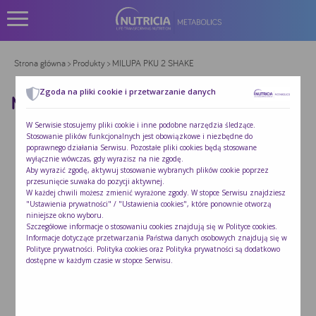
Strona główna
>
Produkty
> MILUPA PKU 2 SHAKE
Zgoda na pliki cookie i przetwarzanie danych
MILUPA PKU 2 SHAKE
W Serwisie stosujemy pliki cookie i inne podobne narzędzia śledzące.
Stosowanie plików funkcjonalnych jest obowiązkowe i niezbędne do
poprawnego działania Serwisu. Pozostałe pliki cookies będą stosowane
wyłącznie wówczas, gdy wyrazisz na nie zgodę.
Aby wyrazić zgodę, aktywuj stosowanie wybranych plików cookie poprzez
przesunięcie suwaka do pozycji aktywnej.
W każdej chwili możesz zmienić wyrażone zgody. W stopce Serwisu znajdziesz
"Ustawienia prywatności" / "Ustawienia cookies", które ponownie otworzą
niniejsze okno wyboru.
Szczegółowe informacje o stosowaniu cookies znajdują się w
Polityce cookies
.
Informacje dotyczące przetwarzania Państwa danych osobowych znajdują się w
Polityce prywatności
. Polityka cookies oraz Polityka prywatności są dodatkowo
dostępne w każdym czasie w stopce Serwisu.