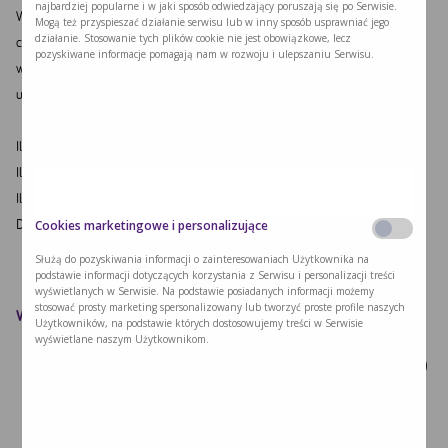
najbardziej popularne i w jaki sposób odwiedzający poruszają się po Serwisie.
Warzywa ugotować na parze, rozdrobnić widelcem, dodać zmiażdżony
Mogą też przyspieszać działanie serwisu lub w inny sposób usprawniać jego
działanie. Stosowanie tych plików cookie nie jest obowiązkowe, lecz
czosnek, sól i pieprz. Każdy arkusz papieru ryżowego zanurzyć na chwilę w
pozyskiwane informacje pomagają nam w rozwoju i ulepszaniu Serwisu.
wodzie, następnie wyłożyć farsz warzywny na papier i zawinąć. Sajgonki
usmażyć na oleju.
Ilość fenyloalaniny: 189 mg
Ilość białka: 4,2 g
Ilość energii: 262 kcal
Dla ilu osób jest danie: 1
Cookies marketingowe i personalizujące
Służą do pozyskiwania informacji o zainteresowaniach Użytkownika na
podstawie informacji dotyczących korzystania z Serwisu i personalizacji treści
wyświetlanych w Serwisie. Na podstawie posiadanych informacji możemy
stosować prosty marketing spersonalizowany lub tworzyć proste profile naszych
Wartość odżywcza przepisu
Użytkowników, na podstawie których dostosowujemy treści w Serwisie
wyświetlane naszym Użytkownikom.
Waga
Wartość energetyczna
Białko
Tytuł
PHE (mg)
(g)
(kcal)
(g)
Cukinia
100
17
1.2
55