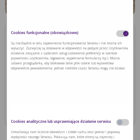
Cookies funkcjonalne (obowiązkowe)
Składniki
Są niezbędne w celu zapewnienia funkcjonowania Serwisu i nie można ich
marchew - 50 g
wyłączyć. Zazwyczaj są stosowane w odpowiedzi na podjęte przez Użytkownika
papier ryżowy - 12 g (4 małe arkusze)
działania związane z żądaniem usług (ustawienie preferencji w zakresie
prywatności użytkownika, logowanie, wypełnianie formularzy itp.). Można
brokuł - 50 g
ustawić przeglądarkę, aby blokowała takie pliki cookie lub wyświetlała
cukinia - 100 g
odpowiednie powiadomienia, jednak niektóre części Serwisu mogą nie działać.
piepr
olej rzepakowy - 5 g
czosnek - 5 g
sól
Ilość fenyloalaniny
189
Cookies analityczne lub usprawniające działanie serwisu
Umożliwiają nam liczenie odwiedzin i źródeł ruchu oraz pomiar i poprawę
wydajności naszego Serwisu. Pokazują nam, które strony są najmniej i