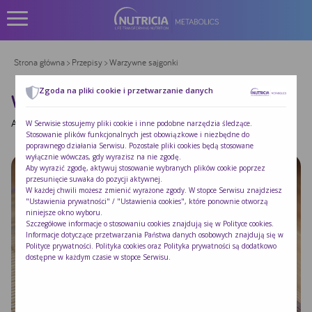
Strona główna
>
Przepisy
> Warzywne sajgonki
Zgoda na pliki cookie i przetwarzanie danych
WARZYWNE SAJGONKI
Autor:
|
Opublikowano:
2014-09-08
W Serwisie stosujemy pliki cookie i inne podobne narzędzia śledzące.
Stosowanie plików funkcjonalnych jest obowiązkowe i niezbędne do
poprawnego działania Serwisu. Pozostałe pliki cookies będą stosowane
wyłącznie wówczas, gdy wyrazisz na nie zgodę.
Aby wyrazić zgodę, aktywuj stosowanie wybranych plików cookie poprzez
przesunięcie suwaka do pozycji aktywnej.
W każdej chwili możesz zmienić wyrażone zgody. W stopce Serwisu znajdziesz
"Ustawienia prywatności" / "Ustawienia cookies", które ponownie otworzą
niniejsze okno wyboru.
Szczegółowe informacje o stosowaniu cookies znajdują się w
Polityce cookies
.
Informacje dotyczące przetwarzania Państwa danych osobowych znajdują się w
Polityce prywatności
. Polityka cookies oraz Polityka prywatności są dodatkowo
dostępne w każdym czasie w stopce Serwisu.