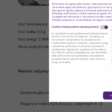
W Serwisie stosujemy pliki cookie i inne podobne na
stosowane wyłącznie wówczas, gdy wyrazisz na nie z
Aby wyrazić zgodę, aktywuj stosowanie wybranych pl
W każdej chwili możesz zmienić wyrażone zgody. W s
Wartość o
Szczegółowe informacje o stosowaniu cookies znajdu
Polityka prywatności są dodatkowo dostępne w każd
Ilość fenyloalaniny: 202 mg
Cookies funkcjonalne (obowiązkowe)
Ilość białka: 4,3 g
Są niezbędne w celu zapewnienia funkcjonowania
Serwisu i nie można ich wyłączyć. Zazwyczaj są
Ilość energii: 2 888 kcal
stosowane w odpowiedzi na podjęte przez
Użytkownika działania związane z żądaniem usług
Dla ilu osób jest danie: 8 porcji
(ustawienie preferencji w zakresie prywatności
użytkownika, logowanie, wypełnianie formularzy
itp.). Można ustawić przeglądarkę, aby blokowała
takie pliki cookie lub wyświetlała odpowiednie
powiadomienia, jednak niektóre części Serwisu
mogą nie działać.
Wartość odżywcza przepisu
Tytuł
Zamiennik jajka niskobiałkowy PKU 200 g
A
Margaryna miękka, 60% tłuszczu, z witaminami A i D