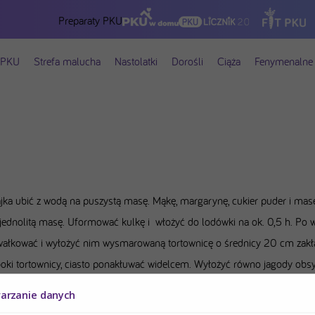
Preparaty PKU
 PKU
Strefa malucha
Nastolatki
Dorośli
Ciąża
Fenymenalne 
jka ubić z wodą na puszystą masę. Mąkę, margarynę, cukier puder i masę
jednolitą masę. Uformować kulkę i włożyć do lodówki na ok. 0,5 h. Po w
wałkować i wyłożyć nim wysmarowaną tortownicę o średnicy 20 cm zakł
boki tortownicy, ciasto ponakłuwać widelcem. Wyłożyć równo jagody obs
ukrem pudrem. Całość posypać kruszonką i wstawić do nagrzanego pieka
warzanie danych
opni i piec przez 35 minut.