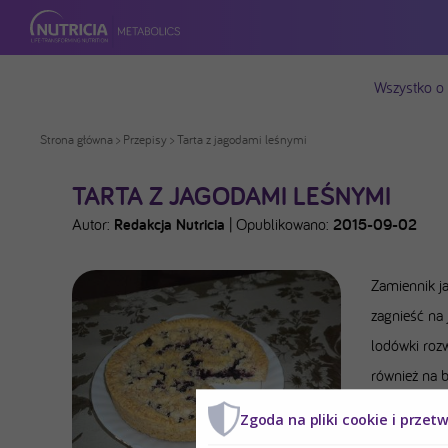
Wszystko o
Strona główna
>
Przepisy
> Tarta z jagodami leśnymi
TARTA Z JAGODAMI LEŚNYMI
Autor:
Redakcja Nutricia
|
Opublikowano:
2015-09-02
Zamiennik ja
zagnieść na 
lodówki roz
również na 
wcześniej c
Zgoda na pliki cookie i przet
temp. 200 st