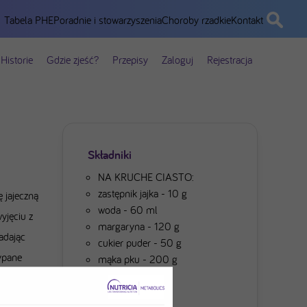
Tabela PHE
Poradnie i stowarzyszenia
Choroby rzadkie
Kontakt
Historie
Gdzie zjeść?
Przepisy
Zaloguj
Rejestracja
Składniki
NA KRUCHE CIASTO:
zastępnik jajka - 10 g
 jajeczną
woda - 60 ml
yjęciu z
margaryna - 120 g
adając
cukier puder - 50 g
ypane
mąka pku - 200 g
NA KRUSZONKĘ:
rnika do
maka pku - 50 g