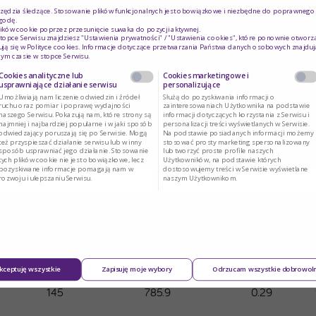
rzędzia śledzące. Stosowanie plików funkcjonalnych jest obowiązkowe i niezbędne do poprawnego d
godę.
ików cookie poprzez przesunięcie suwaka do pozycji aktywnej.
topce Serwisu znajdziesz "Ustawienia prywatności" / "Ustawienia cookies", które ponownie otworz
dżywcza
ją się w
Polityce cookies
. Informacje dotyczące przetwarzania Państwa danych osobowych znajduj
ym czasie w stopce Serwisu.
Cookies analityczne lub
Cookies marketingowe i
usprawniające działanie serwisu
personalizujące
Umożliwiają nam liczenie odwiedzin i źródeł
Służą do pozyskiwania informacji o
ruchu oraz pomiar i poprawę wydajności
zainteresowaniach Użytkownika na podstawie
naszego Serwisu. Pokazują nam, które strony są
informacji dotyczących korzystania z Serwisu i
najmniej i najbardziej popularne i w jaki sposób
personalizacji treści wyświetlanych w Serwisie.
odwiedzający poruszają się po Serwisie. Mogą
Na podstawie posiadanych informacji możemy
też przyspieszać działanie serwisu lub w inny
stosować prosty marketing spersonalizowany
sposób usprawniać jego działanie. Stosowanie
lub tworzyć proste profile naszych
tych plików cookie nie jest obowiązkowe, lecz
Użytkowników, na podstawie których
pozyskiwane informacje pomagają nam w
dostosowujemy treści w Serwisie wyświetlane
rozwoju i ulepszaniu Serwisu.
naszym Użytkownikom.
Waga (g)
Wartość energetyczna (kcal)
Białko (g)
PH
10
36
0.03
kceptuję wszystkie
Zapisuję moje wybory
Odrzucam wszystkie dobrowol
145
785.9
0.29