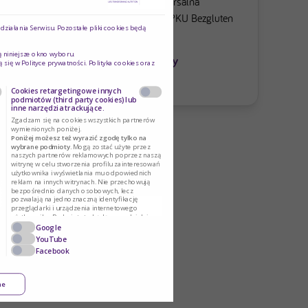
mąka Extra uniwersalna
ne
koncentrat mąki PKU Bezgluten
ziałania Serwisu. Pozostałe pliki cookies będą
wy (jak na
- 250 g
ą niniejsze okno wyboru.
Ilość fenyloalaniny
ą się w
Polityce prywatności
. Polityka cookies oraz
308.7
Cookies retargetingowe innych
podmiotów (third party cookies) lub
inne narzędzia trackujące.
Zgadzam się na cookies wszystkich partnerów
wymienionych poniżej.
Poniżej możesz też wyrazić zgodę tylko na
wybrane podmioty.
Mogą zostać użyte przez
naszych partnerów reklamowych poprzez naszą
witrynę w celu stworzenia profilu zainteresowań
użytkownika i wyświetlania mu odpowiednich
reklam na innych witrynach. Nie przechowują
bezpośrednio danych osobowych, lecz
pozwalają na jednoznaczną identyfikację
przeglądarki i urządzenia internetowego
użytkownika. Podmioty te będą samodzielnie
korzystać z tak pozyskanych informacji.
Google
PHE (mg)
Umożliwiamy stosowanie plików cookie przez te
YouTube
podmioty, ponieważ sami również chcemy
Facebook
korzystać z ich usług i kierować reklamy naszym
48.5
Użytkownikom.
ne
138.4