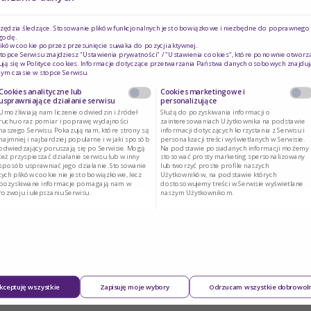
prażone jabłka, a na wierzch zetrzeć na tarce o grubych oczkach zmrożo
rzędzia śledzące. Stosowanie plików funkcjonalnych jest obowiązkowe i niezbędne do poprawnego d
asto. Wstawić do piekarnika i piec do momentu, gdy wierzch będzie brązo
godę.
ików cookie poprzez przesunięcie suwaka do pozycji aktywnej.
topce Serwisu znajdziesz "Ustawienia prywatności" / "Ustawienia cookies", które ponownie otworz
ją się w
Polityce cookies
. Informacje dotyczące przetwarzania Państwa danych osobowych znajduj
ym czasie w stopce Serwisu.
Cookies analityczne lub
Cookies marketingowe i
usprawniające działanie serwisu
personalizujące
Umożliwiają nam liczenie odwiedzin i źródeł
Służą do pozyskiwania informacji o
ruchu oraz pomiar i poprawę wydajności
zainteresowaniach Użytkownika na podstawie
naszego Serwisu. Pokazują nam, które strony są
informacji dotyczących korzystania z Serwisu i
najmniej i najbardziej popularne i w jaki sposób
personalizacji treści wyświetlanych w Serwisie.
odwiedzający poruszają się po Serwisie. Mogą
Na podstawie posiadanych informacji możemy
też przyspieszać działanie serwisu lub w inny
stosować prosty marketing spersonalizowany
sposób usprawniać jego działanie. Stosowanie
lub tworzyć proste profile naszych
tych plików cookie nie jest obowiązkowe, lecz
Użytkowników, na podstawie których
pozyskiwane informacje pomagają nam w
dostosowujemy treści w Serwisie wyświetlane
rozwoju i ulepszaniu Serwisu.
naszym Użytkownikom.
Waga (g)
Wartość energetyczna (kcal)
Białko (g)
250
957.5
1
kceptuję wszystkie
Zapisuję moje wybory
Odrzucam wszystkie dobrowol
20
63.4
3.1