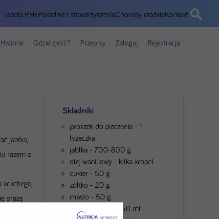
Tabela PHE
Poradnie i stowarzyszenia
Choroby rzadkie
Kontakt
Historie
Gdzie zjeść?
Przepisy
Zaloguj
Rejestracja
Składniki
proszek do pieczenia - 1
łyżeczka
ać jabłka,
jabłka - 700-800 g
iu razem z
olej waniliowy - kilka kropel
cukier - 50 g
a kruchego,
żółtko - 20 g
masło - 50 g
ię prażą
śmietana 30% - 50 ml
y wyłożyć