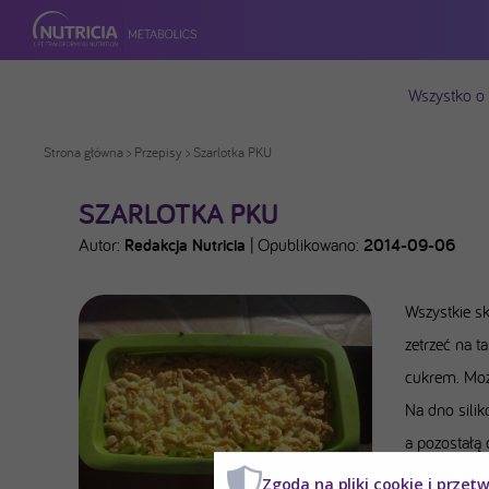
Wszystko o
Strona główna
>
Przepisy
> Szarlotka PKU
SZARLOTKA PKU
Autor:
Redakcja Nutricia
|
Opublikowano:
2014-09-06
Wszystkie sk
zetrzeć na t
cukrem. Moż
Na dno silik
a pozostałą 
wstawić do p
Zgoda na pliki cookie i przet