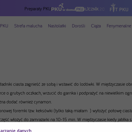
Preparaty PKU
 PKU
Strefa malucha
Nastolatki
Dorośli
Ciąża
Fenymenalne 
ładniki ciasta zagnieść ze sobą i wstawić do lodówki. W międzyczasie obr
arce o grubych oczkach, wrzucić do garnka i podprażyć na niewielkim ogn
na dodać również cynamon.
onowej foremki tzw. keksówki (tylko taką miałam ) wyłożyć połowę ciast
część włożyć do zamrażarki na 10-15 min. W międzyczasie kiedy jabłka s
iekarnika spód szarlotki, aby się podpiekł. Kiedy będzie już lekko brązow
warzanie danych