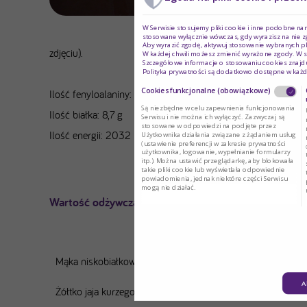
na niego pod
W Serwisie stosujemy pliki cookie i inne podobne na
pozostałe ci
stosowane wyłącznie wówczas, gdy wyrazisz na nie z
Aby wyrazić zgodę, aktywuj stosowanie wybranych pl
zdjęciu).
W każdej chwili możesz zmienić wyrażone zgody. W s
Szczegółowe informacje o stosowaniu cookies znajdu
Polityka prywatności są dodatkowo dostępne w każd
Cookies funkcjonalne (obowiązkowe)
Ilość fenyloalaniny: 308,7 mg
Są niezbędne w celu zapewnienia funkcjonowania
Ilość białka: 8,7 g
Serwisu i nie można ich wyłączyć. Zazwyczaj są
stosowane w odpowiedzi na podjęte przez
Ilość energii: 2032 kcal
Użytkownika działania związane z żądaniem usług
(ustawienie preferencji w zakresie prywatności
użytkownika, logowanie, wypełnianie formularzy
itp.). Można ustawić przeglądarkę, aby blokowała
takie pliki cookie lub wyświetlała odpowiednie
powiadomienia, jednak niektóre części Serwisu
mogą nie działać.
Wartość odżywcza przepisu
Tytuł
Mąka niskobiałkowa PKU
A
Żółtko jaja kurzego