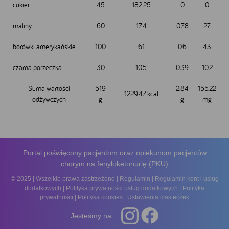
cukier
45
182.25
0
0
maliny
60
17.4
0.78
27
borówki amerykańskie
100
61
0.6
43
czarna porzeczka
30
10.5
0.39
10.2
Google
YouTube
Suma wartości
519
2.84
155.22
1229.47 kcal
Facebook
odżywczych
g
g
mg
Akceptuję
Zapisuję moje
Odrzucam wszystkie
wszystkie
wybory
dobrowolne
Portal poświęcony pacjentom oraz opiekunom pacjentów
chorym na fenyloketonurię (PKU)
© 2025 | Wszelkie prawa zastrzeżone |
Regulamin
|
Regulamin kont i usług
dodatkowych
|
Polityka prywatności usług dodatkowych
|
Polityka
prywatności
|
Polityka cookies
|
Ustawienia ciasteczek
Jesteśmy na: