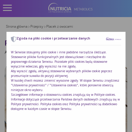
Strona główna
>
Przepisy
> Placek z owocami
Zgoda na pliki cookie i przetwarzanie danych
PLACEK Z OWOCAMI
Autor:
|
Opublikowano:
2021-07-25
W Serwisie stosujemy pliki cookie i inne podobne narzędzia śledzące.
Stosowanie plików funkcjonalnych jest obowiązkowe i niezbędne do
poprawnego działania Serwisu. Pozostałe pliki cookies będą stosowane
wyłącznie wówczas, gdy wyrazisz na nie zgodę.
Aby wyrazić zgodę, aktywuj stosowanie wybranych plików cookie poprzez
przesunięcie suwaka do pozycji aktywnej.
W każdej chwili możesz zmienić wyrażone zgody. W stopce Serwisu znajdziesz
"Ustawienia prywatności" / "Ustawienia cookies", które ponownie otworzą
niniejsze okno wyboru.
Szczegółowe informacje o stosowaniu cookies znajdują się w
Polityce cookies
.
Informacje dotyczące przetwarzania Państwa danych osobowych znajdują się w
Polityce prywatności
. Polityka cookies oraz Polityka prywatności są dodatkowo
dostępne w każdym czasie w stopce Serwisu.