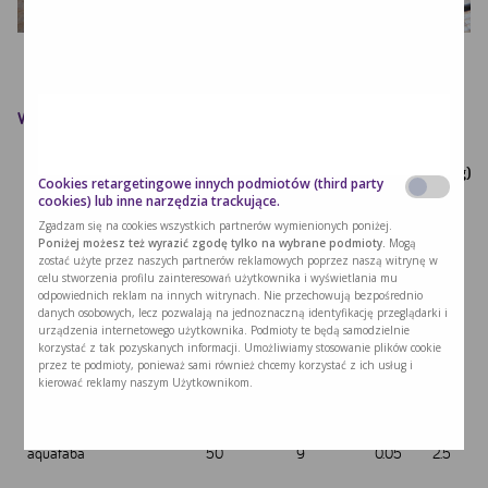
Wartość odżywcza przepisu
Waga
Wartość
Białko
Tytuł
PHE (mg)
Cookies retargetingowe innych podmiotów (third party
(g)
energetyczna (kcal)
(g)
cookies) lub inne narzędzia trackujące.
Zgadzam się na cookies wszystkich partnerów wymienionych poniżej.
ekstra koncentrat mąki
200
712
0.6
62
Poniżej możesz też wyrazić zgodę tylko na wybrane podmioty.
Mogą
krakowskiej
zostać użyte przez naszych partnerów reklamowych poprzez naszą witrynę w
celu stworzenia profilu zainteresowań użytkownika i wyświetlania mu
proszek do pieczenia
odpowiednich reklam na innych witrynach. Nie przechowują bezpośrednio
4
10.52
0.02
0.52
danych osobowych, lecz pozwalają na jednoznaczną identyfikację przeglądarki i
bezglutenowy
urządzenia internetowego użytkownika. Podmioty te będą samodzielnie
korzystać z tak pozyskanych informacji. Umożliwiamy stosowanie plików cookie
milupa l-p drink
10
50.2
0.4
10
przez te podmioty, ponieważ sami również chcemy korzystać z ich usług i
kierować reklamy naszym Użytkownikom.
masło klarowane
20
176.6
0
0
aquafaba
50
9
0.05
2.5